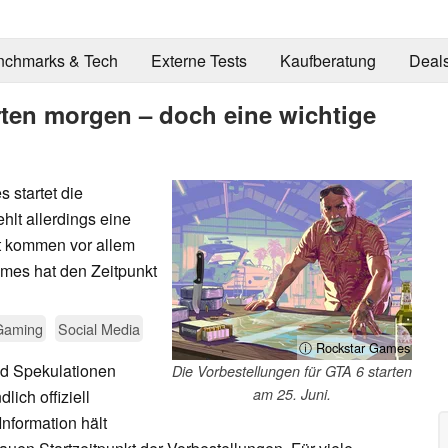
nchmarks & Tech
Externe Tests
Kaufberatung
Deal
rten morgen – doch eine wichtige
 startet die
hlt allerdings eine
it kommen vor allem
ames hat den Zeitpunkt
Gaming
Social Media
ⓘ Rockstar Games
nd Spekulationen
Die Vorbestellungen für GTA 6 starten
am 25. Juni.
lich offiziell
nformation hält