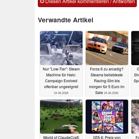
Diesen Artikel kommentieren / Antworten
Verwandte Artikel
Nur "Low-Tier": Steam
Forza 6 zu arcadig?
G
Machine für Halo:
Steams beliebteste
Sh
Campaign Evolved
Racing-Sim bis
Spa
offenbar ungeeignet
morgen für 5 Euro im
Sale
24.06.2026
24.06.2026
World of ClaudeCraft:
GTA 6: Preis von
F