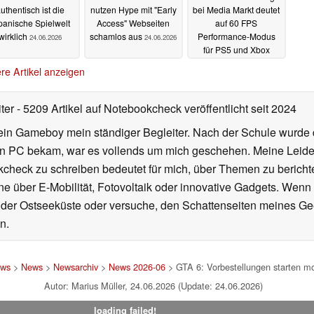
uthentisch ist die
nutzen Hype mit "Early
bei Media Markt deutet
panische Spielwelt
Access" Webseiten
auf 60 FPS
wirklich
schamlos aus
Performance-Modus
24.06.2026
24.06.2026
für PS5 und Xbox
24.06.2026
re Artikel anzeigen
iter
- 5209 Artikel auf Notebookcheck veröffentlicht
seit 2024
ein Gameboy mein ständiger Begleiter. Nach der Schule wurde d
en PC bekam, war es vollends um mich geschehen. Meine Leiden
kcheck zu schreiben bedeutet für mich, über Themen zu berichte
 über E-Mobilität, Fotovoltaik oder innovative Gadgets. Wenn 
 der Ostseeküste oder versuche, den Schattenseiten meines Ge
n.
ews
>
News
>
Newsarchiv
>
News 2026-06
> GTA 6: Vorbestellungen starten mor
Autor: Marius Müller, 24.06.2026 (Update: 24.06.2026)
loading failed!