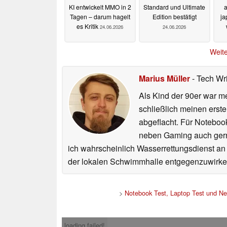
KI entwickelt MMO in 2
Standard und Ultimate
a
Tagen – darum hagelt
Edition bestätigt
ja
es Kritik
24.06.2026
24.06.2026
Weite
Marius Müller
- Tech Wr
Als Kind der 90er war m
schließlich meinen erst
abgeflacht. Für Noteboo
neben Gaming auch gerne
ich wahrscheinlich Wasserrettungsdienst an
der lokalen Schwimmhalle entgegenzuwirke
>
Notebook Test, Laptop Test und N
loading failed!