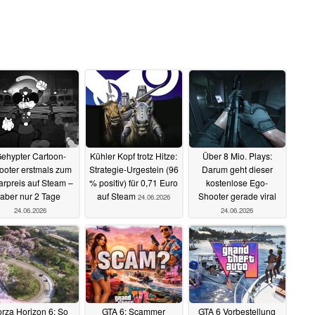
ehypter Cartoon-
Kühler Kopf trotz Hitze:
Über 8 Mio. Plays:
ooter erstmals zum
Strategie-Urgestein (96
Darum geht dieser
rpreis auf Steam –
% positiv) für 0,71 Euro
kostenlose Ego-
aber nur 2 Tage
auf Steam
Shooter gerade viral
24.06.2026
24.06.2026
24.06.2026
orza Horizon 6: So
GTA 6: Scammer
GTA 6 Vorbestellung