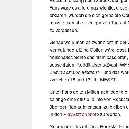
Rockstar bislang noch zurück: den gena
Fans wäre es allerdings wichtig, dies
erklären, würden sie sich gerne die Col
müsste man aber den ganzen Tag auf Ab
zu verpassen.
Genau weiß man es zwar nicht, in der 
Vermutungen. Eine Option wäre, dass R
freischaltet. Sollte das nicht passiere
ausschlafen. Reddit-User u/ZyashIWF 
Zeit in sozialen Medien“
– und das wär
zwischen 15 und 17 Uhr MESZT.
Unter Fans gelten Mitternacht oder die
solange eine offizielle Info von Rocksta
über den Tag aufmerksam zu bleiben u
in den
PlayStation Store
zu werfen.
Neben der Uhrzeit lässt Rockstar Fans 