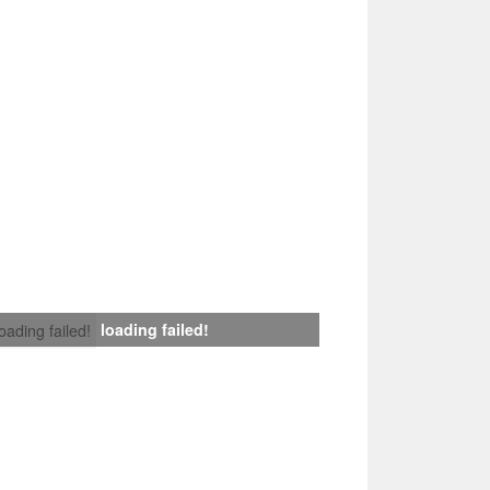
loading failed!
loading failed!