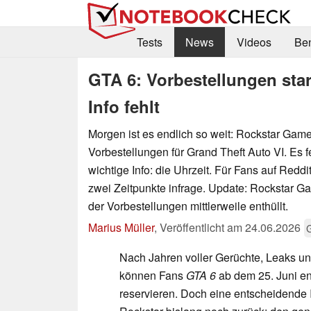
Tests
News
Videos
Be
GTA 6: Vorbestellungen sta
Info fehlt
Morgen ist es endlich so weit: Rockstar Games
Vorbestellungen für Grand Theft Auto VI. Es fe
wichtige Info: die Uhrzeit. Für Fans auf Redd
zwei Zeitpunkte infrage. Update: Rockstar G
der Vorbestellungen mittlerweile enthüllt.
Marius Müller
,
Veröffentlicht am
24.06.2026
Nach Jahren voller Gerüchte, Leaks u
können Fans
GTA 6
ab dem 25. Juni end
reservieren. Doch eine entscheidende I