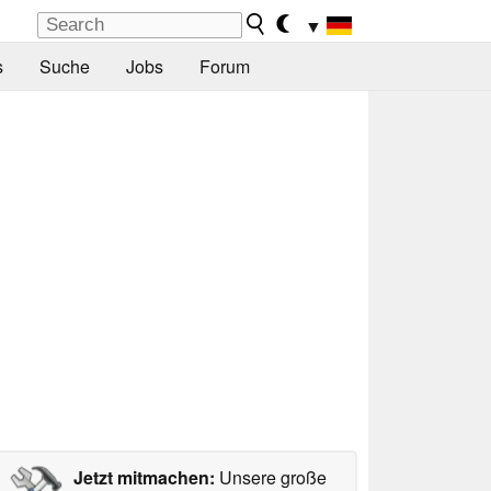
▼
s
Suche
Jobs
Forum
Jetzt mitmachen:
Unsere große