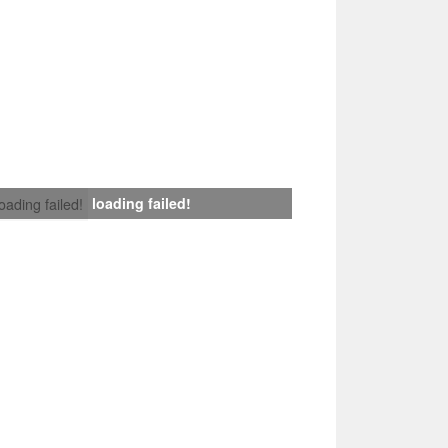
loading failed!
loading failed!