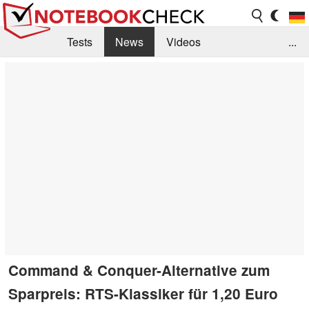
Tests
News
Videos
...
Benchmarks & Tech
Externe Tests
Kaufberatung
Deals
Suche
Jobs
Forum
Command & Conquer-Alternative zum
Sparpreis: RTS-Klassiker für 1,20 Euro