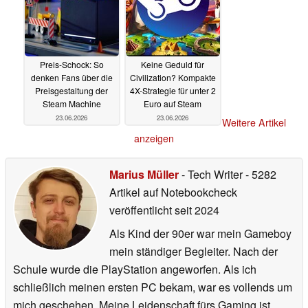
Preis-Schock: So
Keine Geduld für
denken Fans über die
Civilization? Kompakte
Preisgestaltung der
4X-Strategie für unter 2
Steam Machine
Euro auf Steam
23.06.2026
23.06.2026
Weitere Artikel
anzeigen
Marius Müller
- Tech Writer
- 5282
Artikel auf Notebookcheck
veröffentlicht
seit 2024
Als Kind der 90er war mein Gameboy
mein ständiger Begleiter. Nach der
Schule wurde die PlayStation angeworfen. Als ich
schließlich meinen ersten PC bekam, war es vollends um
mich geschehen. Meine Leidenschaft fürs Gaming ist