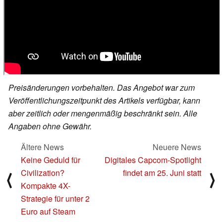
Preisänderungen vorbehalten. Das Angebot war zum
Veröffentlichungszeitpunkt des Artikels verfügbar, kann
aber zeitlich oder mengenmäßig beschränkt sein. Alle
Angaben ohne Gewähr.
Ältere News
Neuere News
Keine Geduld für
Digitales Capcom‑Spotlight
Civilization?
findet am 25. Juni statt
⟨
⟩
Kompakte 4X-
Strategie für unter 2
Euro auf Steam