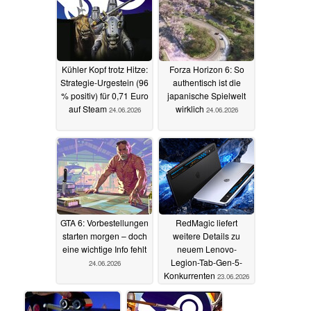
Kühler Kopf trotz Hitze:
Forza Horizon 6: So
Strategie-Urgestein (96
authentisch ist die
% positiv) für 0,71 Euro
japanische Spielwelt
auf Steam
wirklich
24.06.2026
24.06.2026
GTA 6: Vorbestellungen
RedMagic liefert
starten morgen – doch
weitere Details zu
eine wichtige Info fehlt
neuem Lenovo-
Legion-Tab-Gen-5-
24.06.2026
Konkurrenten
23.06.2026