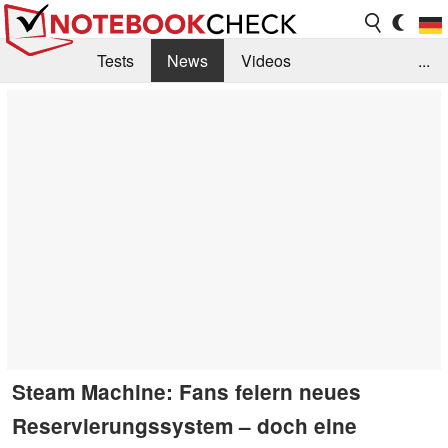
Tests
News
Videos
...
Benchmarks & Tech
Externe Tests
Kaufberatung
Deals
Suche
Jobs
Forum
Steam Machine: Fans feiern neues
Reservierungssystem – doch eine