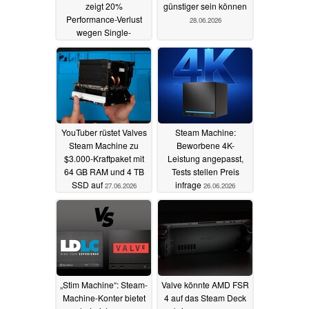
zeigt 20%
günstiger sein können
Performance-Verlust
28.06.2026
wegen Single-
Channel-RAM
30.06.2026
YouTuber rüstet Valves
Steam Machine:
Steam Machine zu
Beworbene 4K-
$3.000-Kraftpaket mit
Leistung angepasst,
64 GB RAM und 4 TB
Tests stellen Preis
SSD auf
infrage
27.06.2026
26.06.2026
„Stim Machine“: Steam-
Valve könnte AMD FSR
Machine-Konter bietet
4 auf das Steam Deck