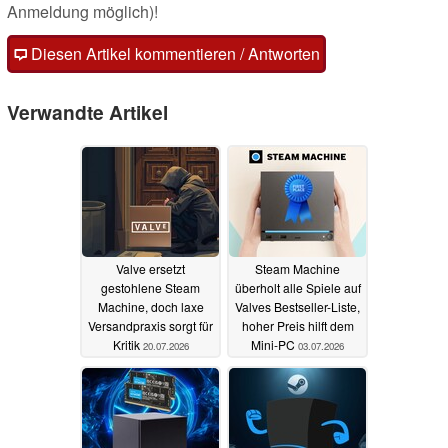
Anmeldung möglich)!
Diesen Artikel kommentieren / Antworten
Verwandte Artikel
Valve ersetzt
Steam Machine
gestohlene Steam
überholt alle Spiele auf
Machine, doch laxe
Valves Bestseller-Liste,
Versandpraxis sorgt für
hoher Preis hilft dem
Kritik
Mini-PC
20.07.2026
03.07.2026