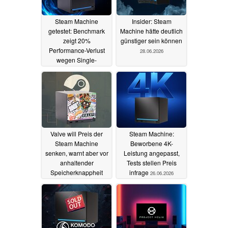
Steam Machine
Insider: Steam
getestet: Benchmark
Machine hätte deutlich
zeigt 20%
günstiger sein können
Performance-Verlust
28.06.2026
wegen Single-
Channel-RAM
30.06.2026
Valve will Preis der
Steam Machine:
Steam Machine
Beworbene 4K-
senken, warnt aber vor
Leistung angepasst,
anhaltender
Tests stellen Preis
Speicherknappheit
infrage
26.06.2026
26.06.2026