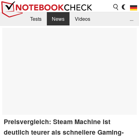
Tests
News
Videos
...
Benchmarks & Tech
Externe Tests
Kaufberatung
Deals
Suche
Jobs
Forum
Preisvergleich: Steam Machine ist
deutlich teurer als schnellere Gaming-