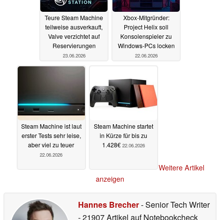
Teure Steam Machine
Xbox-Mitgründer:
teilweise ausverkauft,
Project Helix soll
Valve verzichtet auf
Konsolenspieler zu
Reservierungen
Windows-PCs locken
23.06.2026
22.06.2026
Steam Machine ist laut
Steam Machine startet
erster Tests sehr leise,
in Kürze für bis zu
aber viel zu teuer
1.428€
22.06.2026
22.06.2026
Weitere Artikel
anzeigen
Hannes Brecher
- Senior Tech Writer
- 21907 Artikel auf Notebookcheck