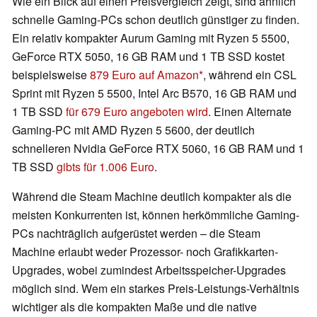
Wie ein Blick auf einen Preisvergleich zeigt, sind ähnlich
schnelle Gaming-PCs schon deutlich günstiger zu finden.
Ein relativ kompakter Aurum Gaming mit Ryzen 5 5500,
GeForce RTX 5050, 16 GB RAM und 1 TB SSD kostet
beispielsweise
879 Euro auf Amazon
, während ein CSL
Sprint mit Ryzen 5 5500, Intel Arc B570, 16 GB RAM und
1 TB SSD
für 679 Euro angeboten wird
. Einen Alternate
Gaming-PC mit AMD Ryzen 5 5600, der deutlich
schnelleren Nvidia GeForce RTX 5060, 16 GB RAM und 1
TB SSD
gibts für 1.006 Euro
.
Während die Steam Machine deutlich kompakter als die
meisten Konkurrenten ist, können herkömmliche Gaming-
PCs nachträglich aufgerüstet werden – die Steam
Machine erlaubt weder Prozessor- noch Grafikkarten-
Upgrades, wobei zumindest Arbeitsspeicher-Upgrades
möglich sind. Wem ein starkes Preis-Leistungs-Verhältnis
wichtiger als die kompakten Maße und die native