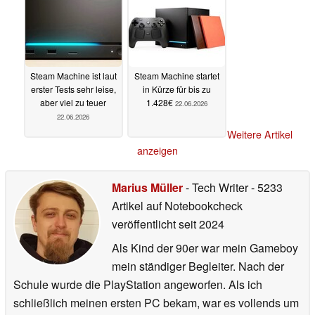
Steam Machine ist laut
Steam Machine startet
erster Tests sehr leise,
in Kürze für bis zu
aber viel zu teuer
1.428€
22.06.2026
22.06.2026
Weitere Artikel
anzeigen
Marius Müller
- Tech Writer
- 5233
Artikel auf Notebookcheck
veröffentlicht
seit 2024
Als Kind der 90er war mein Gameboy
mein ständiger Begleiter. Nach der
Schule wurde die PlayStation angeworfen. Als ich
schließlich meinen ersten PC bekam, war es vollends um