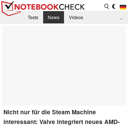
Tests
News
Videos
...
Benchmarks & Tech
Externe Tests
Kaufberatung
Deals
Suche
Jobs
Forum
Nicht nur für die Steam Machine
interessant: Valve integriert neues AMD-