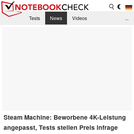
Tests
News
Videos
...
Benchmarks & Tech
Externe Tests
Kaufberatung
Deals
Suche
Jobs
Forum
Steam Machine: Beworbene 4K-Leistung
angepasst, Tests stellen Preis infrage