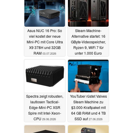
Asus NUC 16 Pro: So
Steam Machine-
viel kostet der neue
Alternative startet: 16
Mini-PC mit Core Ultra
GByte-Videospeicher,
X9 378H und 32GB
Ryzen 9, WiFi 7 für
RAM
unter 1.000 Euro
03.07.2026
02.07.2026
Spectra zeigt robusten,
YouTuber rüstet Valves
lautlosen Tactical-
Steam Machine zu
Edge-Mini-PC XSR
$3.000-Kraftpaket mit
Spire mit Intel-Xeon-
64 GB RAM und 4 TB
CPU
SSD auf
29.06.2026
27.06.2026