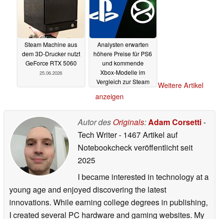
Steam Machine aus
Analysten erwarten
dem 3D-Drucker nutzt
höhere Preise für PS6
GeForce RTX 5060
und kommende
Xbox‑Modelle im
25.06.2026
Vergleich zur Steam
Weitere Artikel
Machine
24.06.2026
anzeigen
Autor des
Originals
:
Adam Corsetti
-
Tech Writer
- 1467 Artikel auf
Notebookcheck veröffentlicht
seit
2025
I became interested in technology at a
young age and enjoyed discovering the latest
innovations. While earning college degrees in publishing,
I created several PC hardware and gaming websites. My