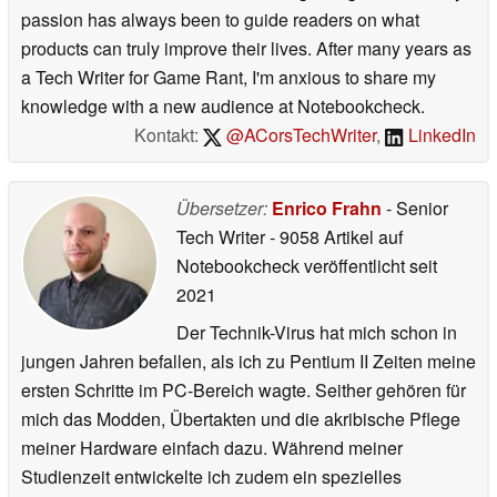
passion has always been to guide readers on what
products can truly improve their lives. After many years as
a Tech Writer for Game Rant, I'm anxious to share my
knowledge with a new audience at Notebookcheck.
Kontakt:
@ACorsTechWriter
,
LinkedIn
Übersetzer:
Enrico Frahn
- Senior
Tech Writer
- 9058 Artikel auf
Notebookcheck veröffentlicht
seit
2021
Der Technik-Virus hat mich schon in
jungen Jahren befallen, als ich zu Pentium II Zeiten meine
ersten Schritte im PC-Bereich wagte. Seither gehören für
mich das Modden, Übertakten und die akribische Pflege
meiner Hardware einfach dazu. Während meiner
Studienzeit entwickelte ich zudem ein spezielles