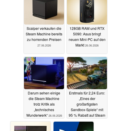
Scalper verkaufen die
128GB RAM und RTX
Steam Machine bereits
5090: Asus bringt
zu horrenden Preisen
neuen Mini-PC auf den
Markt
27.06.2026
26.06.2026
Darum sehen einige
Erstmals für 2,24 Euro:
die Steam Machine
„Eines der
trotz Kritik als
großartigsten
„technisches
Sandbox-Spiele“ mit
Wunderwerk“
95 % Rabatt auf Steam
26.06.2026
26.06.2026