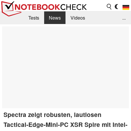
Tests
News
Videos
...
Benchmarks & Tech
Externe Tests
Kaufberatung
Deals
Suche
Jobs
Forum
Spectra zeigt robusten, lautlosen
Tactical-Edge-Mini-PC XSR Spire mit Intel-