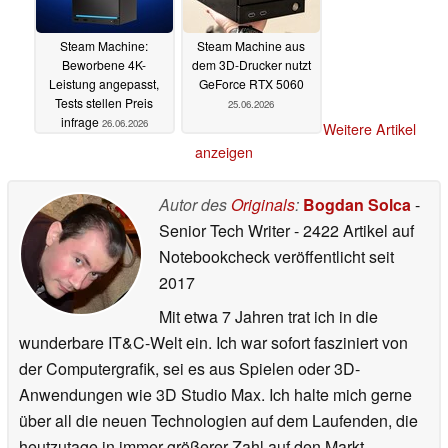
Steam Machine:
Steam Machine aus
Beworbene 4K-
dem 3D-Drucker nutzt
Leistung angepasst,
GeForce RTX 5060
Tests stellen Preis
25.06.2026
infrage
26.06.2026
Weitere Artikel
anzeigen
Autor des
Originals
:
Bogdan Solca
-
Senior Tech Writer
- 2422 Artikel auf
Notebookcheck veröffentlicht
seit
2017
Mit etwa 7 Jahren trat ich in die
wunderbare IT&C-Welt ein. Ich war sofort fasziniert von
der Computergrafik, sei es aus Spielen oder 3D-
Anwendungen wie 3D Studio Max. Ich halte mich gerne
über all die neuen Technologien auf dem Laufenden, die
heutzutage in immer größerer Zahl auf den Markt