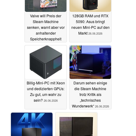
Valve will Preis der
128GB RAM und RTX
Steam Machine
5090: Asus bringt
senken, warnt aber vor
neuen Mini-PC auf den
anhaltender
Markt
26.06.2026
Speicherknappheit
26.06.2026
Billig-Mini-PC mit Xeon
Darum sehen einige
und dedizierten GPUs:
die Steam Machine
Zu gut, um wahr zu
trotz Kritik als
sein?
„technisches
26.06.2026
Wunderwerk“
26.06.2026