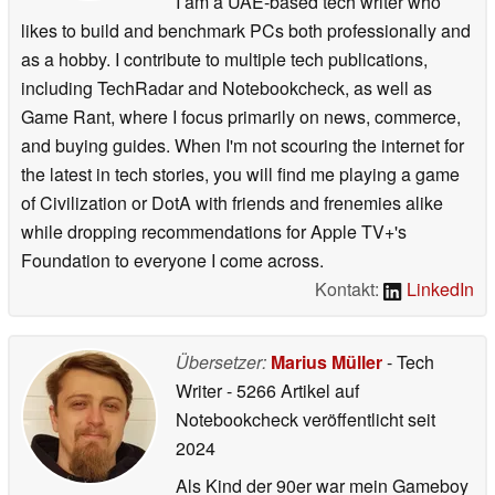
I am a UAE-based tech writer who
likes to build and benchmark PCs both professionally and
as a hobby. I contribute to multiple tech publications,
including TechRadar and Notebookcheck, as well as
Game Rant, where I focus primarily on news, commerce,
and buying guides. When I'm not scouring the internet for
the latest in tech stories, you will find me playing a game
of Civilization or DotA with friends and frenemies alike
while dropping recommendations for Apple TV+'s
Foundation to everyone I come across.
Kontakt:
LinkedIn
Übersetzer:
Marius Müller
- Tech
Writer
- 5266 Artikel auf
Notebookcheck veröffentlicht
seit
2024
Als Kind der 90er war mein Gameboy