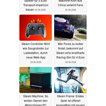
Spieler für 3 Euro
Machine-Klon aus
Transport-Imperium
China verwirrt Fans
bauen
30.06.2026
30.06.2026
Steam Controller fährt
Wer Forza zu locker
wie Saugroboter zur
findet, bekommt auf
Ladestation, durch
Steam eine knallharte
neue Web-App
Racing-Sim für 4 Euro
29.06.2026
29.06.2026
Steam Machine: So
Steam Frame: Erstes
wollen Gamer den
Spiel ist offiziell
Wohnzimmer-PC
kompatibel mit neuem