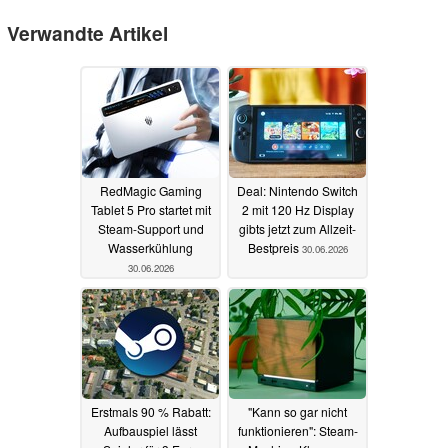
Verwandte Artikel
RedMagic Gaming
Deal: Nintendo Switch
Tablet 5 Pro startet mit
2 mit 120 Hz Display
Steam-Support und
gibts jetzt zum Allzeit-
Wasserkühlung
Bestpreis
30.06.2026
30.06.2026
Erstmals 90 % Rabatt:
"Kann so gar nicht
Aufbauspiel lässt
funktionieren": Steam-