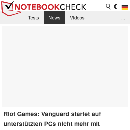
Tests
News
Videos
...
Benchmarks & Tech
Externe Tests
Kaufberatung
Deals
Suche
Jobs
Forum
Riot Games: Vanguard startet auf
unterstützten PCs nicht mehr mit