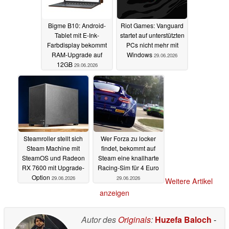
Bigme B10: Android-
Riot Games: Vanguard
Tablet mit E-Ink-
startet auf unterstützten
Farbdisplay bekommt
PCs nicht mehr mit
RAM-Upgrade auf
Windows
29.06.2026
12GB
29.06.2026
Steamroller stellt sich
Wer Forza zu locker
Steam Machine mit
findet, bekommt auf
SteamOS und Radeon
Steam eine knallharte
RX 7600 mit Upgrade-
Racing-Sim für 4 Euro
Option
29.06.2026
29.06.2026
Weitere Artikel
anzeigen
Autor des
Originals
:
Huzefa Baloch
-