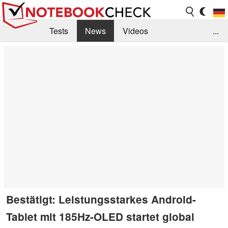
Tests
News
Videos
...
Benchmarks & Tech
Externe Tests
Kaufberatung
Deals
Suche
Jobs
Forum
Bestätigt: Leistungsstarkes Android-
Tablet mit 185Hz-OLED startet global