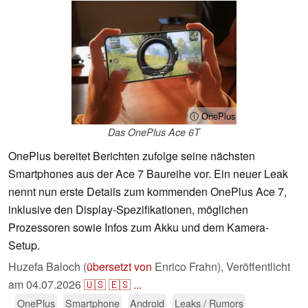
ⓘ OnePlus
Das OnePlus Ace 6T
OnePlus bereitet Berichten zufolge seine nächsten
Smartphones aus der Ace 7 Baureihe vor. Ein neuer Leak
nennt nun erste Details zum kommenden OnePlus Ace 7,
inklusive den Display-Spezifikationen, möglichen
Prozessoren sowie Infos zum Akku und dem Kamera-
Setup.
Huzefa Baloch (
übersetzt von
Enrico Frahn),
Veröffentlicht
am
04.07.2026
🇺🇸
🇪🇸
...
OnePlus
Smartphone
Android
Leaks / Rumors