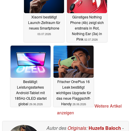
Xiaomi bestätigt
Günstiges Nothing
Launch-Zeitraum für
Phone (4b) zeigt sich
neues Smartphone
erstmals in Rot,
Nothing Ear (3a) in
03.07.2026
Pink
02.07.2026
Bestätigt:
Frischer OnePlus 16
Leistungsstarkes
Leak bestätigt
Android-Tablet mit
wichtiges Upgrade für
185Hz-OLED startet
das neue Flaggschiff-
global
Handy
29.06.2026
28.06.2026
Weitere Artikel
anzeigen
Autor des
Originals
:
Huzefa Baloch
-