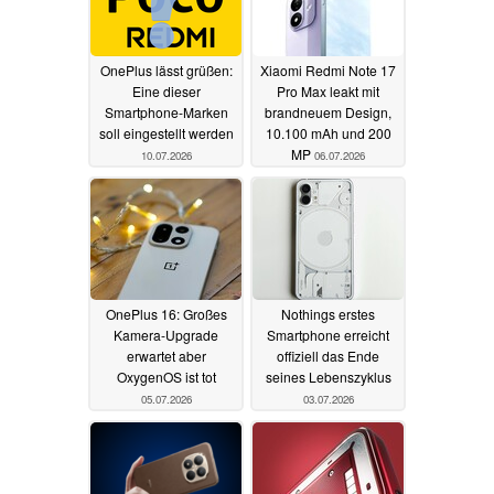
OnePlus lässt grüßen:
Xiaomi Redmi Note 17
Eine dieser
Pro Max leakt mit
Smartphone-Marken
brandneuem Design,
soll eingestellt werden
10.100 mAh und 200
MP
10.07.2026
06.07.2026
OnePlus 16: Großes
Nothings erstes
Kamera-Upgrade
Smartphone erreicht
erwartet aber
offiziell das Ende
OxygenOS ist tot
seines Lebenszyklus
05.07.2026
03.07.2026