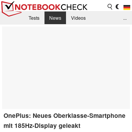
Tests
News
Videos
...
Benchmarks & Tech
Externe Tests
Kaufberatung
Deals
Suche
Jobs
Forum
OnePlus: Neues Oberklasse-Smartphone
mit 185Hz-Display geleakt