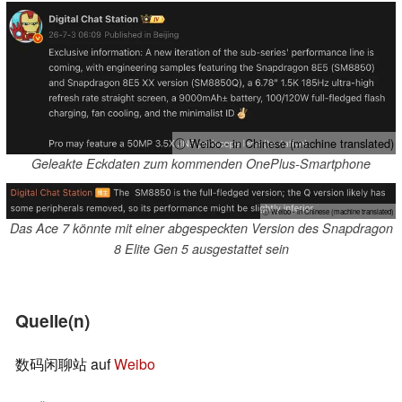
ⓘ Weibo - in Chinese (machine translated)
Geleakte Eckdaten zum kommenden OnePlus-Smartphone
ⓘ Weibo - in Chinese (machine translated)
Das Ace 7 könnte mit einer abgespeckten Version des Snapdragon
8 Elite Gen 5 ausgestattet sein
Quelle(n)
数码闲聊站 auf
Weibo