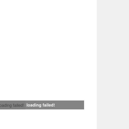
loading failed!
loading failed!