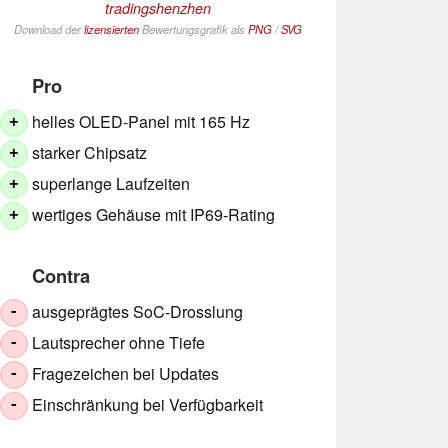
tradingshenzhen
Download der
lizensierten
Bewertungsgrafik als
PNG
/
SVG
Pro
helles OLED-Panel mit 165 Hz
+
starker Chipsatz
+
superlange Laufzeiten
+
wertiges Gehäuse mit IP69-Rating
+
Contra
ausgeprägtes SoC-Drosslung
-
Lautsprecher ohne Tiefe
-
Fragezeichen bei Updates
-
Einschränkung bei Verfügbarkeit
-