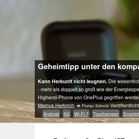
Geheimtipp unter den kompa
Kann Herkunft nicht leugnen.
Die wesentlic
- mehr als doppelt so groß wie der Energiesp
Highend-Phone von OnePlus gegriffen werden s
Marcus Herbrich
Veröffentlic
,
👁
Florian Schmitt
Android
5G
Wi-Fi 7
Touchscreen
Smartp