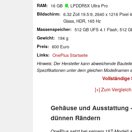
RAM
16 GB
, LPDDR5X Ultra Pro
Bildschirm
6.32 Zoll 19.5:9, 2640 x 1216 Pixel 
Glass, HDR, 165 Hz
Massenspeicher
512 GB UFS 4.1 Flash, 512 
Gewicht
194 g
Preis
600 Euro
Links
OnePlus Startseite
Hinweis: Der Hersteller kann abweichende Bauteile
Spezifikationen unter dem gleichen Modellnamen e
Vollständige
[+] Zum Vergleich
Gehäuse und Ausstattung -
dünnen Rändern
OnePlus setzt bei seinem 15T-Modell a