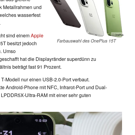
k Metallrahmen und
 welches wasserfest
.
ht sind einem
Apple
ⓘ OnePlus
Farbauswahl des OnePlus 15T
5T besitzt jedoch
u. Umso
geschafft hat die Displayränder superdünn zu
ltnis beträgt fast 91 Prozent.
T-Modell nur einen USB-2.0-Port verbaut.
te Android-Phone mit NFC, Infrarot-Port und Dual-
LPDDR5X-Ultra-RAM mit einer sehr guten