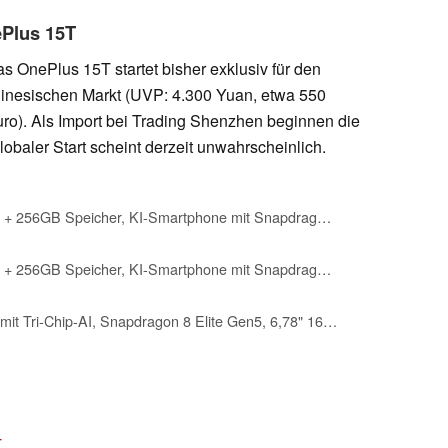
ePlus 15T
s OnePlus 15T startet bisher exklusiv für den
inesischen Markt (UVP: 4.300 Yuan, etwa 550
ro). Als Import bei Trading Shenzhen beginnen die
globaler Start scheint derzeit unwahrscheinlich.
OnePlus 15R 12GB RAM + 256GB Speicher, KI-Smartphone mit Snapdragon 8 Gen 5, 6,83" AMOLED-Display mit 165Hz, 7400mAh Akku, 50MP Triple-Kamera, Charcoal Black
OnePlus 15R 12GB RAM + 256GB Speicher, KI-Smartphone mit Snapdragon 8 Gen 5, 6,83" AMOLED-Display mit 165Hz, 7400mAh Akku, 50MP Triple-Kamera, Mint Breeze
OnePlus 15 Smartphone mit Tri-Chip-AI, Snapdragon 8 Elite Gen5, 6,78" 165Hz Display, 7300 mAh Akku, Dreifach-50MP-kamera, 12GB RAM+256GB Speicher, Unendliches Schwarz – 3 Jahre erweiterte Garantie
T