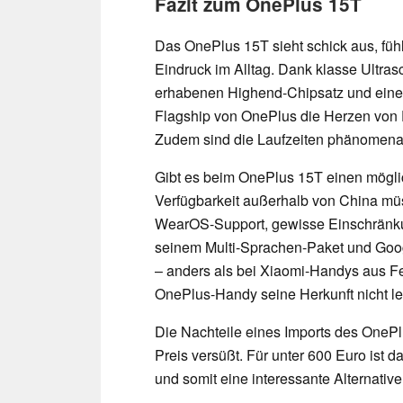
Fazit zum OnePlus 15T
Das OnePlus 15T sieht schick aus, fühlt
Eindruck im Alltag. Dank klasse Ultrasc
erhabenen Highend-Chipsatz und einem
Flagship von OnePlus die Herzen von
Zudem sind die Laufzeiten phänomenal
Gibt es beim OnePlus 15T einen möglic
Verfügbarkeit außerhalb von China mü
WearOS-Support, gewisse Einschränku
seinem Multi-Sprachen-Paket und Googl
– anders als bei Xiaomi-Handys aus F
OnePlus-Handy seine Herkunft nicht l
Die Nachteile eines Imports des OnePl
Preis versüßt. Für unter 600 Euro ist 
und somit eine interessante Alternati