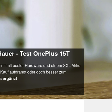
auer - Test OnePlus 15T
ommt mit bester Hardware und einem XXL-Akku
n Kauf aufdrängt oder doch besser zum
s ergänzt