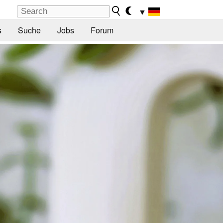
▼
s
Suche
Jobs
Forum