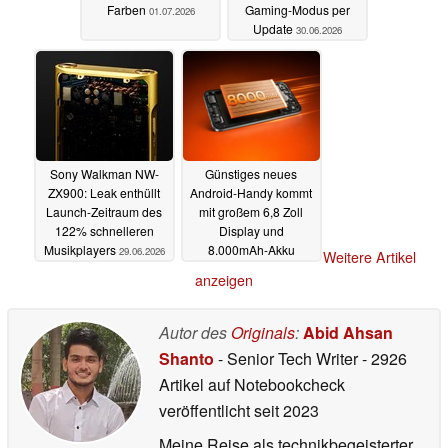
Farben
Gaming-Modus per
01.07.2026
Update
30.06.2026
Sony Walkman NW-
Günstiges neues
ZX900: Leak enthüllt
Android-Handy kommt
Launch-Zeitraum des
mit großem 6,8 Zoll
122% schnelleren
Display und
Musikplayers
8.000mAh-Akku
29.06.2026
Weitere Artikel
27.06.2026
anzeigen
Autor des
Originals
:
Abid Ahsan
Shanto
- Senior Tech Writer
- 2926
Artikel auf Notebookcheck
veröffentlicht
seit 2023
Meine Reise als technikbegeisterter