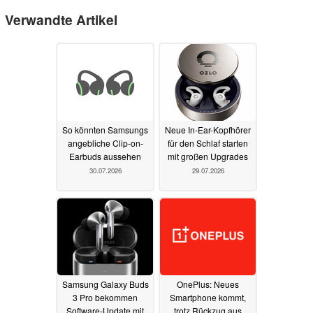
Verwandte Artikel
So könnten Samsungs
Neue In-Ear-Kopfhörer
angebliche Clip-on-
für den Schlaf starten
Earbuds aussehen
mit großen Upgrades
30.07.2026
29.07.2026
Samsung Galaxy Buds
OnePlus: Neues
3 Pro bekommen
Smartphone kommt,
Software-Update mit
trotz Rückzug aus