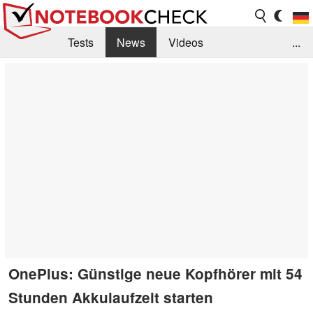
Tests
News
Videos
...
Benchmarks & Tech
Externe Tests
Kaufberatung
Deals
Suche
Jobs
Forum
OnePlus: Günstige neue Kopfhörer mit 54
Stunden Akkulaufzeit starten