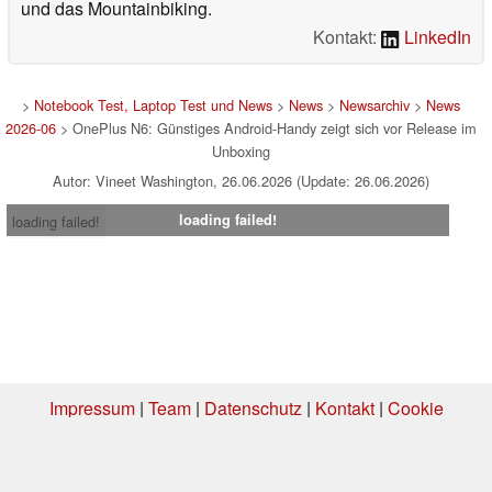
und das Mountainbiking.
Kontakt:
LinkedIn
>
Notebook Test, Laptop Test und News
>
News
>
Newsarchiv
>
News
2026-06
> OnePlus N6: Günstiges Android-Handy zeigt sich vor Release im
Unboxing
Autor: Vineet Washington, 26.06.2026 (Update: 26.06.2026)
loading failed!
loading failed!
Impressum
|
Team
|
Datenschutz
|
Kontakt
|
Cookie
Einstellungen
| 06.08.2026 06:03
* Beim Kauf über einen Affiliate-Link kann Notebookcheck eine Vergütung
erhalten. Vielen Dank für Ihre Unterstützung!.