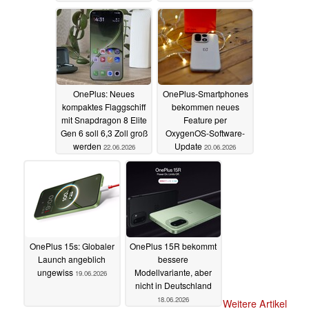
25.06.2026
OnePlus: Neues
OnePlus-Smartphones
kompaktes Flaggschiff
bekommen neues
mit Snapdragon 8 Elite
Feature per
Gen 6 soll 6,3 Zoll groß
OxygenOS-Software-
werden
Update
22.06.2026
20.06.2026
OnePlus 15s: Globaler
OnePlus 15R bekommt
Launch angeblich
bessere
ungewiss
Modellvariante, aber
19.06.2026
nicht in Deutschland
18.06.2026
Weitere Artikel