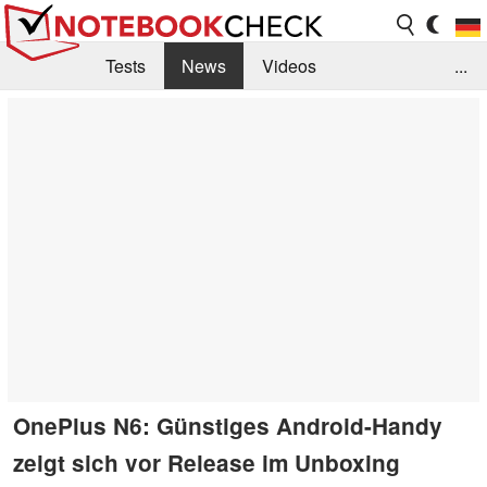
Tests
News
Videos
...
Benchmarks & Tech
Externe Tests
Kaufberatung
Deals
Suche
Jobs
Forum
OnePlus N6: Günstiges Android-Handy
zeigt sich vor Release im Unboxing