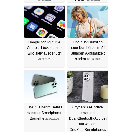
Google schließt 124
OnePlus: Günstige
Android-Lücken, eine
neue Kopfhörer mit 54
wird aktiv ausgenutzt
Stunden Akkulaufzeit
starten
28.06.2026
26.06.2026
OnePlus nennt Details
OxygenOS‑Update
zu neuer Smartphone-
erweitert
Baureihe
Dual‑Bluetooth‑Audiostreaming
26.06.2026
auf weitere
OnePlus‑Smartphones