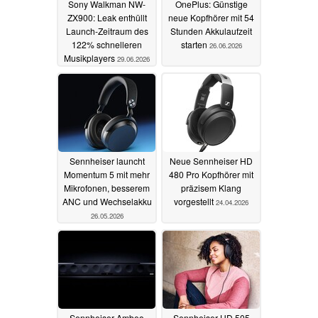
Sony Walkman NW-
OnePlus: Günstige
ZX900: Leak enthüllt
neue Kopfhörer mit 54
Launch-Zeitraum des
Stunden Akkulaufzeit
122% schnelleren
starten
26.06.2026
Musikplayers
29.06.2026
Sennheiser launcht
Neue Sennheiser HD
Momentum 5 mit mehr
480 Pro Kopfhörer mit
Mikrofonen, besserem
präzisem Klang
ANC und Wechselakku
vorgestellt
24.04.2026
26.05.2026
Sennheiser Ambeo
Sennheiser HD 505