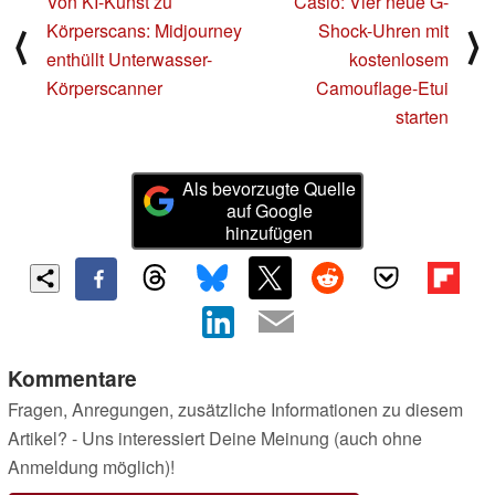
Von KI-Kunst zu
Casio: Vier neue G-
Körperscans: Midjourney
Shock-Uhren mit
⟨
⟩
enthüllt Unterwasser-
kostenlosem
Körperscanner
Camouflage-Etui
starten
Als bevorzugte Quelle
auf Google
hinzufügen
Kommentare
Fragen, Anregungen, zusätzliche Informationen zu diesem
Artikel? - Uns interessiert Deine Meinung (auch ohne
Anmeldung möglich)!