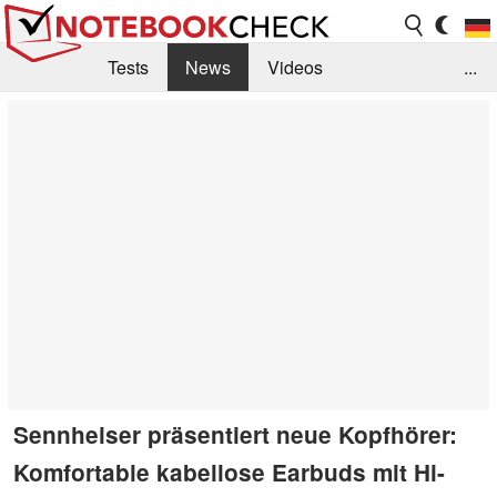
Tests
News
Videos
...
Benchmarks & Tech
Externe Tests
Kaufberatung
Deals
Suche
Jobs
Forum
Sennheiser präsentiert neue Kopfhörer:
Komfortable kabellose Earbuds mit Hi-