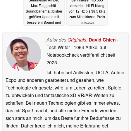
Max Flaggschiff-
verspricht Hi-Fi-Klang
Soundbar erhält bisher
von 12 Hz bis 38,5 kHz
größtes Update mit
zum Mittelklasse-Preis
besserem Sound und
11.02.2025
neuen Features
25.08.2025
Autor des
Originals
:
David Chien
-
Tech Writer
- 1064 Artikel auf
Notebookcheck veröffentlicht
seit
2023
Ich habe bei Activision, UCLA, Anime
Expo und anderen gearbeitet und gesehen, wie
Technologie eingesetzt wird, um Leben zu retten, Spiele
zu entwickeln und fantastische 3D VR/AR-Welten zu
schaffen. Bei neuen Technologien gibt es immer etwas,
das mir Spaß macht, und alle meine Freunde wenden
sich stets an mich, um das Beste für ihre Bedürfnisse zu
finden. Daher freue ich mich, meine Erfahrung bei