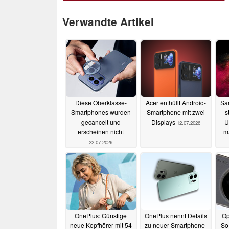
Verwandte Artikel
Diese Oberklasse-
Acer enthüllt Android-
Sa
Smartphones wurden
Smartphone mit zwei
s
gecancelt und
Displays
U
12.07.2026
erscheinen nicht
m
22.07.2026
OnePlus: Günstige
OnePlus nennt Details
Op
neue Kopfhörer mit 54
zu neuer Smartphone-
So