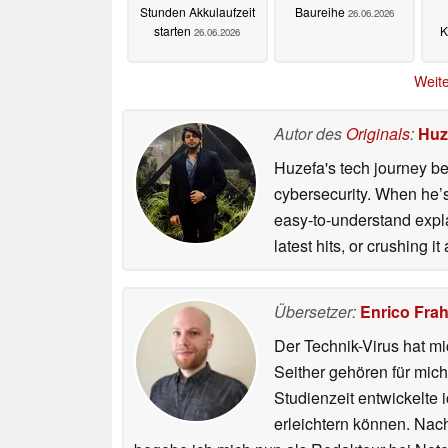
Stunden Akkulaufzeit
Baureihe
26.06.2026
starten
K
26.06.2026
Weite
Autor des
Originals
:
Huz
Huzefa's tech journey be
cybersecurity. When he’s
easy-to-understand explan
latest hits, or crushing it
Übersetzer:
Enrico Fra
Der Technik-Virus hat mi
Seither gehören für mic
Studienzeit entwickelte 
erleichtern können. Nac