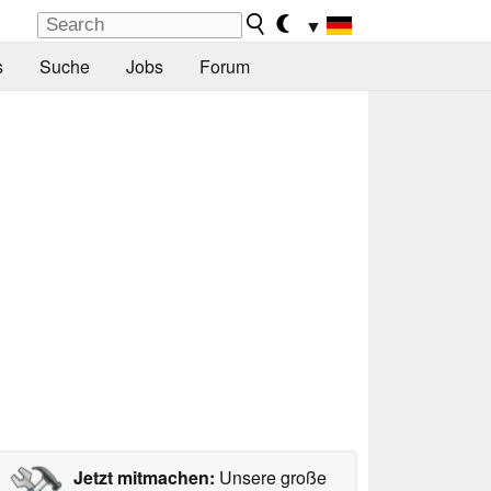
▼
s
Suche
Jobs
Forum
Jetzt mitmachen:
Unsere große