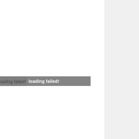
loading failed!
loading failed!