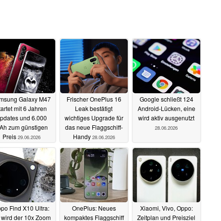
msung Galaxy M47
Frischer OnePlus 16
Google schließt 124
tartet mit 6 Jahren
Leak bestätigt
Android-Lücken, eine
pdates und 6.000
wichtiges Upgrade für
wird aktiv ausgenutzt
Ah zum günstigen
das neue Flaggschiff-
28.06.2026
Preis
Handy
29.06.2026
28.06.2026
po Find X10 Ultra:
OnePlus: Neues
Xiaomi, Vivo, Oppo:
 wird der 10x Zoom
kompaktes Flaggschiff
Zeitplan und Preisziel