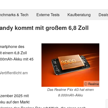
nchmarks & Tech
Externe Tests
Kaufberatung
Deal
andy kommt mit großem 6,8 Zoll
u
martphone des
t einem 6,8 Zoll
000mAh-Akku mit 45
Veröffentlicht am
ⓘ Realme
Das Realme P4x 4G hat einen
8.000mAh-Akku
ezember 2025 mit
ku auf den Markt