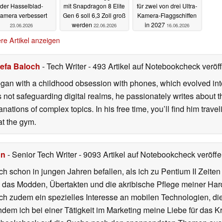
der Hasselblad-
mit Snapdragon 8 Elite
für zwei von drei Ultra-
amera verbessert
Gen 6 soll 6,3 Zoll groß
Kamera-Flaggschiffen
werden
in 2027
23.06.2026
22.06.2026
16.06.2026
re Artikel anzeigen
efa Baloch
- Tech Writer
- 493 Artikel auf Notebookcheck veröff
gan with a childhood obsession with phones, which evolved into
 not safeguarding digital realms, he passionately writes about t
ations of complex topics. In his free time, you’ll find him travel
 at the gym.
hn
- Senior Tech Writer
- 9093 Artikel auf Notebookcheck veröffen
ch schon in jungen Jahren befallen, als ich zu Pentium II Zeite
h das Modden, Übertakten und die akribische Pflege meiner Ha
ich zudem ein spezielles Interesse an mobilen Technologien, di
hdem ich bei einer Tätigkeit im Marketing meine Liebe für das 