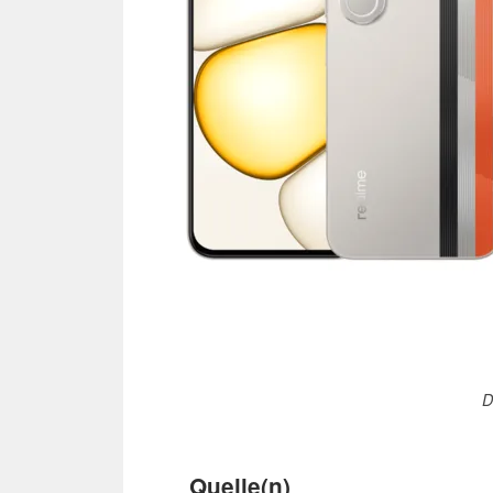
D
Quelle(n)