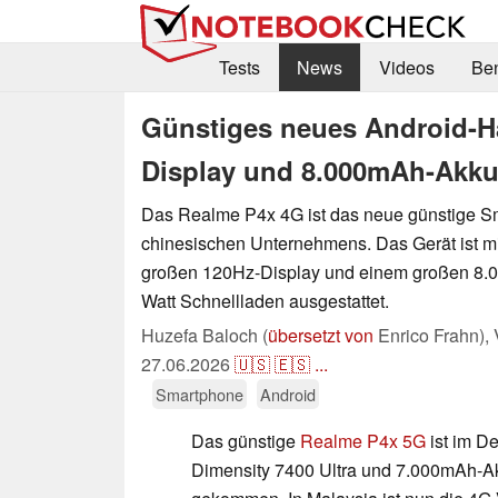
Tests
News
Videos
Be
Günstiges neues Android-H
Display und 8.000mAh-Akk
Das Realme P4x 4G ist das neue günstige S
chinesischen Unternehmens. Das Gerät ist mi
großen 120Hz-Display und einem großen 8.
Watt Schnellladen ausgestattet.
Huzefa Baloch (
übersetzt von
Enrico Frahn),
27.06.2026
🇺🇸
🇪🇸
...
Smartphone
Android
Das günstige
Realme P4x 5G
ist im D
Dimensity 7400 Ultra und 7.000mAh-Ak