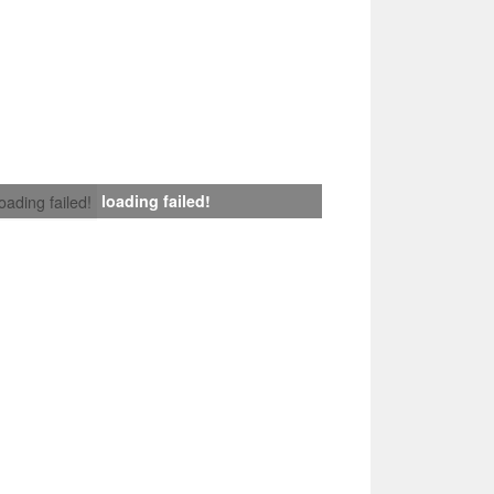
loading failed!
loading failed!