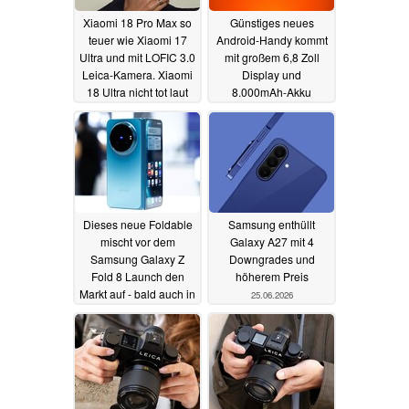
Xiaomi 18 Pro Max so
Günstiges neues
teuer wie Xiaomi 17
Android-Handy kommt
Ultra und mit LOFIC 3.0
mit großem 6,8 Zoll
Leica-Kamera. Xiaomi
Display und
18 Ultra nicht tot laut
8.000mAh-Akku
Leaker
28.06.2026
27.06.2026
Dieses neue Foldable
Samsung enthüllt
mischt vor dem
Galaxy A27 mit 4
Samsung Galaxy Z
Downgrades und
Fold 8 Launch den
höherem Preis
Markt auf - bald auch in
25.06.2026
Europa
26.06.2026