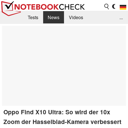
Tests
News
Videos
...
Benchmarks & Tech
Externe Tests
Kaufberatung
Deals
Suche
Jobs
Forum
Oppo Find X10 Ultra: So wird der 10x
Zoom der Hasselblad-Kamera verbessert