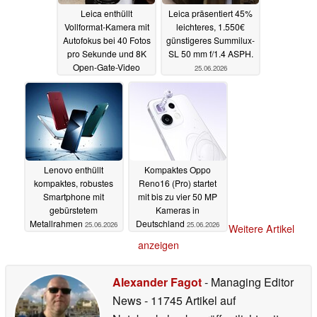
Leica enthüllt
Leica präsentiert 45%
Vollformat-Kamera mit
leichteres, 1.550€
Autofokus bei 40 Fotos
günstigeres Summilux-
pro Sekunde und 8K
SL 50 mm f/1.4 ASPH.
Open-Gate-Video
25.06.2026
25.06.2026
Lenovo enthüllt
Kompaktes Oppo
kompaktes, robustes
Reno16 (Pro) startet
Smartphone mit
mit bis zu vier 50 MP
gebürstetem
Kameras in
Metallrahmen
Deutschland
25.06.2026
25.06.2026
Weitere Artikel
anzeigen
Alexander Fagot
- Managing Editor
News
- 11745 Artikel auf