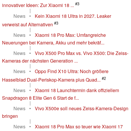
#3
innovativer Ideen: Zur Xiaomi 18 ...
|
News
•
Kein Xiaomi 18 Ultra in 2027. Leaker
#3
verweist auf Alternativen
|
News
•
Xiaomi 18 Pro Max: Umfangreiche
Neuerungen bei Kamera, Akku und mehr bekräf...
|
News
•
Vivo X500 Pro Max vs. Vivo X500: Die Zeiss-
Kameras der nächsten Generation ...
|
News
•
Oppo Find X10 Ultra: Noch größere
#2
Hasselblad Dual-Periskop-Kamera plus Quad...
|
News
•
Xiaomi 18 Launchtermin dank offiziellem
Snapdragon 8 Elite Gen 6 Start de f...
|
News
•
Vivo X500e soll neues Zeiss-Kamera-Design
bringen
|
News
•
Xiaomi 18 Pro Max so teuer wie Xiaomi 17