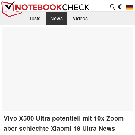
Tests
News
Videos
...
Benchmarks & Tech
Externe Tests
Kaufberatung
Deals
Suche
Jobs
Forum
Vivo X500 Ultra potentiell mit 10x Zoom
aber schlechte Xiaomi 18 Ultra News