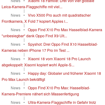
News
•
Xiaomi 18 Familie: Drei von vier globale
Leica-Kamera-Flaggschiffe mit viel...
|
News
•
Vivo X500 Pro auch mit quadratischer
Frontkamera, X Fold 7 kopiert Apples i...
|
News
•
Oppo Find X10 Pro Max Hasselblad-Kamera
"unbesiegbar" dank Oppo Find X9 Ult...
|
News
•
Spyshot: Drei Oppo Find X10 Hasselblad-
Kameras neben iPhone 17 Pro im Test ...
|
News
•
Xiaomi 18 vom Xiaomi 18 Pro Launch
abgekoppelt: Xiaomi kopiert wohl Apple-S...
|
News
•
Happy day: Globaler und früherer Xiaomi 18
Pro Max Launch bekräftigt
|
News
•
Oppo Find X10 Pro Max: Hasselblad-
Kamera-Premiere nähert sich Massenfertigung
|
News
•
Ultra-Kamera-Flaggschiffe in Gefahr trotz