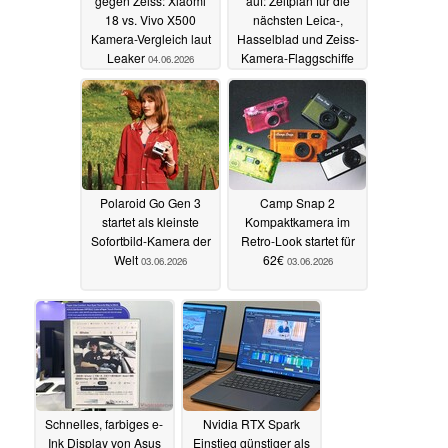
gegen Zeiss: Xiaomi
auf: Zeitplan für die
18 vs. Vivo X500
nächsten Leica-,
Kamera-Vergleich laut
Hasselblad und Zeiss-
Leaker
Kamera-Flaggschiffe
04.06.2026
04.06.2026
Polaroid Go Gen 3
Camp Snap 2
startet als kleinste
Kompaktkamera im
Sofortbild-Kamera der
Retro-Look startet für
Welt
62€
03.06.2026
03.06.2026
Schnelles, farbiges e-
Nvidia RTX Spark
Ink Display von Asus
Einstieg günstiger als