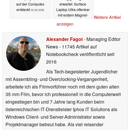
auf der Computex
erwartet. Surface
entdeckt
Laptop Ultra offenbar
03.06.2026
mit erstem Magnet-
Weitere Artikel
USB-Port.
03.06.2026
anzeigen
Alexander Fagot
- Managing Editor
News
- 11745 Artikel auf
Notebookcheck veröffentlicht
seit
2016
Als Tech-begeisterter Jugendlicher
mit Assembling- und Overclocking-Vergangenheit,
arbeitete ich als Filmvorführer noch mit dem guten alten
35 mm Film, bevor ich professionell in die Computerwelt
eingestiegen bin und 7 Jahre lang Kunden beim
österreichischen IT-Dienstleister Iphos IT Solutions als
Windows Client- und Server-Administrator sowie
Projektmanager betreut habe. Als viel reisender