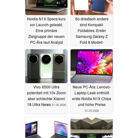
Nvidia N1X Specs kurz
So drastisch anders
vor Launch geleakt.
sind Kompakt-
Eine primäre
Foldables: Erster
Zielgruppe der neuen
Samsung Galaxy Z
PC-Ära laut Analyst
Fold 8 Modell-
Vergleich
31.05.2026
31.05.2026
Vivo X500 Ultra
Neue PC-Ära: Lenovo-
potentiell mit 10x Zoom
Laptop-Leak enthüllt
aber schlechte Xiaomi
erste Nvidia N1X Chips
18 Ultra News
und hohe Preise
31.05.2026
31.05.2026