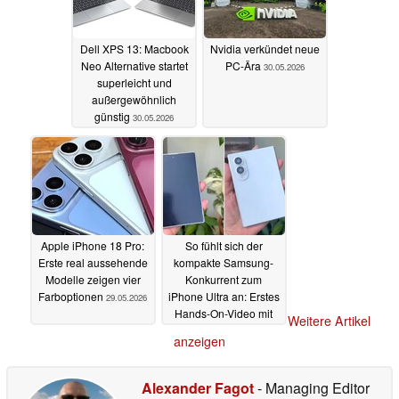
Dell XPS 13: Macbook
Nvidia verkündet neue
Neo Alternative startet
PC-Ära
30.05.2026
superleicht und
außergewöhnlich
günstig
30.05.2026
Apple iPhone 18 Pro:
So fühlt sich der
Erste real aussehende
kompakte Samsung-
Modelle zeigen vier
Konkurrent zum
Farboptionen
iPhone Ultra an: Erstes
29.05.2026
Hands-On-Video mit
Weitere Artikel
Dummy
28.05.2026
anzeigen
Alexander Fagot
- Managing Editor