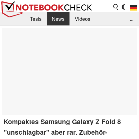
Tests
News
Videos
...
Benchmarks & Tech
Externe Tests
Kaufberatung
Deals
Suche
Jobs
Forum
Kompaktes Samsung Galaxy Z Fold 8
"unschlagbar" aber rar. Zubehör-