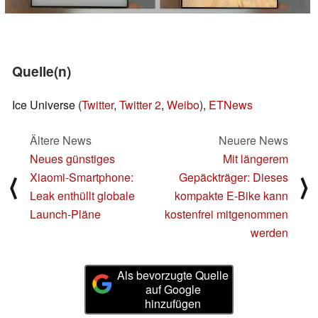
Quelle(n)
Ice Universe (
Twitter
,
Twitter 2
,
Weibo
),
ETNews
Ältere News
Neuere News
Neues günstiges
Mit längerem
Xiaomi-Smartphone:
Gepäckträger: Dieses
⟨
⟩
Leak enthüllt globale
kompakte E-Bike kann
Launch-Pläne
kostenfrei mitgenommen
werden
Als bevorzugte Quelle
auf Google
hinzufügen