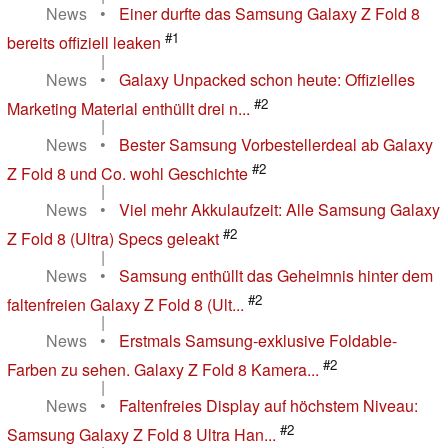
News
•
Einer durfte das Samsung Galaxy Z Fold 8
#1
bereits offiziell leaken
|
News
•
Galaxy Unpacked schon heute: Offizielles
#2
Marketing Material enthüllt drei n...
|
News
•
Bester Samsung Vorbestellerdeal ab Galaxy
#2
Z Fold 8 und Co. wohl Geschichte
|
News
•
Viel mehr Akkulaufzeit: Alle Samsung Galaxy
#2
Z Fold 8 (Ultra) Specs geleakt
|
News
•
Samsung enthüllt das Geheimnis hinter dem
#2
faltenfreien Galaxy Z Fold 8 (Ult...
|
News
•
Erstmals Samsung-exklusive Foldable-
#2
Farben zu sehen. Galaxy Z Fold 8 Kamera...
|
News
•
Faltenfreies Display auf höchstem Niveau:
#2
Samsung Galaxy Z Fold 8 Ultra Han...