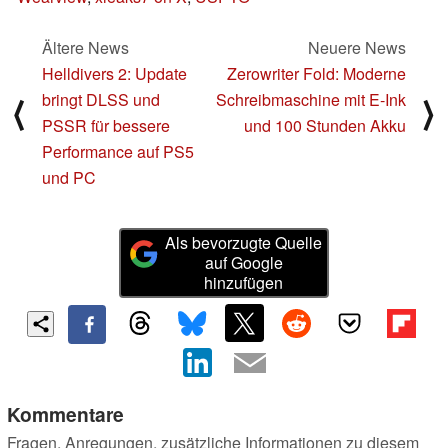
Ältere News
Neuere News
Helldivers 2: Update
Zerowriter Fold: Moderne
bringt DLSS und
Schreibmaschine mit E‑Ink
⟨
⟩
PSSR für bessere
und 100 Stunden Akku
Performance auf PS5
und PC
Als bevorzugte Quelle
auf Google
hinzufügen
Kommentare
Fragen, Anregungen, zusätzliche Informationen zu diesem