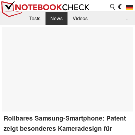
Tests
News
Videos
...
Benchmarks & Tech
Externe Tests
Kaufberatung
Deals
Suche
Jobs
Forum
Rollbares Samsung-Smartphone: Patent
zeigt besonderes Kameradesign für