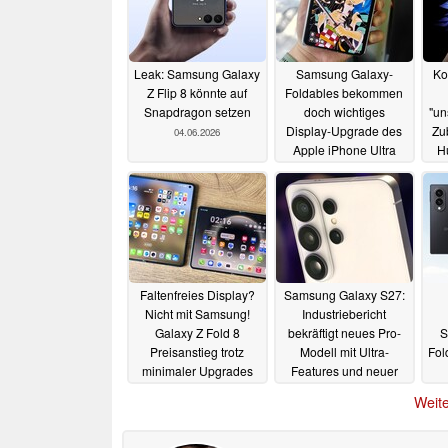
Leak: Samsung Galaxy
Samsung Galaxy-
Ko
Z Flip 8 könnte auf
Foldables bekommen
Snapdragon setzen
doch wichtiges
"un
Display-Upgrade des
Zu
04.06.2026
Apple iPhone Ultra
H
30.05.2026
Faltenfreies Display?
Samsung Galaxy S27:
Nicht mit Samsung!
Industriebericht
Galaxy Z Fold 8
bekräftigt neues Pro-
S
Preisanstieg trotz
Modell mit Ultra-
Fol
minimaler Upgrades
Features und neuer
erwartet
Größe
21.05.2026
21.05.2026
Weite