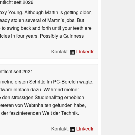
ntlicht
seit 2026
axy Young. Although Martin is getting older,
eady stolen several of Martin’s jobs. But
to swing back and forth until your teeth are
rticles in four years. Possibly a Guinness
Kontakt:
LinkedIn
tlicht
seit 2021
n meine ersten Schritte im PC-Bereich wagte.
rdware einfach dazu. Während meiner
e den stressigen Studienalltag erheblich
Kreieren von Webinhalten gefunden habe,
er faszinierenden Welt der Technik.
Kontakt:
LinkedIn