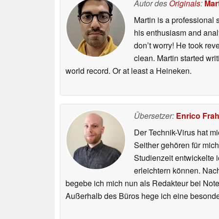
Autor des
Originals
:
Mart
Martin is a professional 
his enthusiasm and analyt
don’t worry! He took rev
clean. Martin started wri
world record. Or at least a Heineken.
Übersetzer:
Enrico Fra
Der Technik-Virus hat mi
Seither gehören für mic
Studienzeit entwickelte 
erleichtern können. Nac
begebe ich mich nun als Redakteur bei Not
Außerhalb des Büros hege ich eine besonder