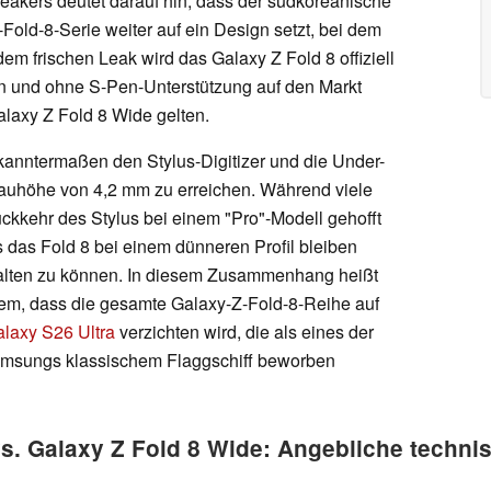
eakers deutet darauf hin, dass der südkoreanische
ld-8-Serie weiter auf ein Design setzt, bei dem
dem frischen Leak wird das Galaxy Z Fold 8 offiziell
en und ohne S-Pen-Unterstützung auf den Markt
laxy Z Fold 8 Wide gelten.
anntermaßen den Stylus-Digitizer und die Under-
auhöhe von 4,2 mm zu erreichen. Während viele
ckkehr des Stylus bei einem "Pro"-Modell gehofft
ss das Fold 8 bei einem dünneren Profil bleiben
halten zu können. In diesem Zusammenhang heißt
dem, dass die gesamte Galaxy-Z-Fold-8-Reihe auf
laxy S26 Ultra
verzichten wird, die als eines der
amsungs klassischem Flaggschiff beworben
s. Galaxy Z Fold 8 Wide: Angebliche techni