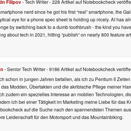
in Filipov
- Tech Writer
- 228 Artikel auf Notebookcheck veröffe
smartphone nerd since he got his first “real” smartphone, the Gal
ical eye for a phone spec sheet is holding up nicely. AI has alr
enge by switching back to a dumb toothbrush - the kind you have 
ting about tech in 2021, hitting “publish” on nearly 800 feature a
hn
- Senior Tech Writer
- 9186 Artikel auf Notebookcheck veröffen
ch schon in jungen Jahren befallen, als ich zu Pentium II Zeite
h das Modden, Übertakten und die akribische Pflege meiner Ha
ich zudem ein spezielles Interesse an mobilen Technologien, di
hdem ich bei einer Tätigkeit im Marketing meine Liebe für das 
ebookcheck auf die Suche nach den spannendsten Themen aus d
e Leidenschaft für den Motorsport und das Mountainbiking.