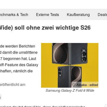
nchmarks & Tech
Externe Tests
Kaufberatung
Deal
ide) soll ohne zwei wichtige S26
de werden Berichten
 damit die umstrittene
 7 begonnen hat. Laut
iff-Feature des Galaxy
chaffen, nämlich die
eröffentlicht am
ⓘ Alibaba - edited
Samsung Galaxy Z Fold 8 Wide
s