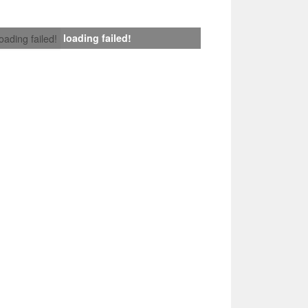
loading failed!
loading failed!