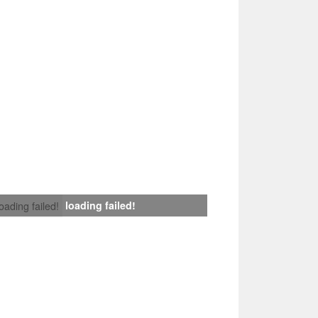
loading failed!
loading failed!