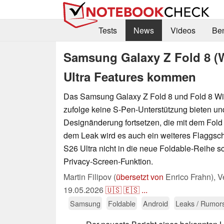
Tests
News
Videos
Be
Samsung Galaxy Z Fold 8 (W
Ultra Features kommen
Das Samsung Galaxy Z Fold 8 und Fold 8 Wi
zufolge keine S-Pen-Unterstützung bieten und
Designänderung fortsetzen, die mit dem Fold
dem Leak wird es auch ein weiteres Flaggsch
S26 Ultra nicht in die neue Foldable-Reihe s
Privacy-Screen-Funktion.
Martin Filipov (
übersetzt von
Enrico Frahn),
V
19.05.2026
🇺🇸
🇪🇸
...
Samsung
Foldable
Android
Leaks / Rumor