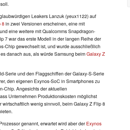
soll.
 glaubwürdigen Leakers Lanzuk (yeux1122) auf
p 8
in zwei Versionen erscheinen, eine mit
nd eine weitere mit Qualcomms Snapdragon-
p 7 war das erste Modell in der langen Reihe der
s-Chip gewechselt ist, und wurde ausschließlich
ht es danach aus, als würde Samsung beim
Galaxy Z
old-Serie und den Flaggschiffen der Galaxy-S-Serie
eurer, den eigenen Exynos-SoC in Smartphones zu
Chip. Angesichts der aktuellen
dass Unternehmen Produktionskosten möglichst
 wirtschaftlich wenig sinnvoll, beim Galaxy Z Flip 8
ieten.
Prozessor genannt, erwartet wird aber der
Exynos