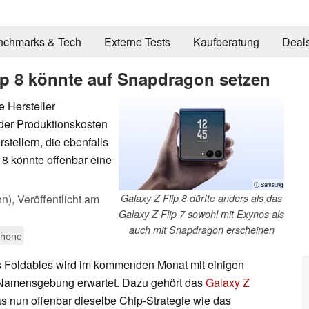
nchmarks & Tech
Externe Tests
Kaufberatung
Deal
p 8 könnte auf Snapdragon setzen
e Hersteller
der Produktionskosten
tellern, die ebenfalls
8 könnte offenbar eine
ⓘ Samsung
hn),
Veröffentlicht am
Galaxy Z Flip 8 dürfte anders als das
Galaxy Z Flip 7 sowohl mit Exynos als
auch mit Snapdragon erscheinen
phone
 Foldables wird im kommenden Monat mit einigen
Namensgebung erwartet. Dazu gehört das
Galaxy Z
das nun offenbar dieselbe Chip-Strategie wie das