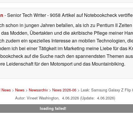
hn
- Senior Tech Writer
- 9058 Artikel auf Notebookcheck veröffen
ch schon in jungen Jahren befallen, als ich zu Pentium II Zeite
h das Modden, Übertakten und die akribische Pflege meiner Ha
ich zudem ein spezielles Interesse an mobilen Technologien, di
hdem ich bei einer Tätigkeit im Marketing meine Liebe für das 
ebookcheck auf die Suche nach den spannendsten Themen aus d
e Leidenschaft für den Motorsport und das Mountainbiking.
d News
>
News
>
Newsarchiv
>
News 2026-06
> Leak: Samsung Galaxy Z Flip 
Autor: Vineet Washington, 4.06.2026 (Update: 4.06.2026)
loading failed!