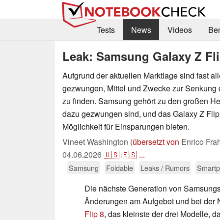
Tests
News
Videos
Be
Leak: Samsung Galaxy Z Fli
Aufgrund der aktuellen Marktlage sind fast all
gezwungen, Mittel und Zwecke zur Senkung 
zu finden. Samsung gehört zu den großen Hers
dazu gezwungen sind, und das Galaxy Z Flip 
Möglichkeit für Einsparungen bieten.
Vineet Washington (
übersetzt von
Enrico Fra
04.06.2026
🇺🇸
🇪🇸
...
Samsung
Foldable
Leaks / Rumors
Smart
Die nächste Generation von Samsungs
Änderungen am Aufgebot und bei der 
Flip 8
, das kleinste der drei Modelle, 