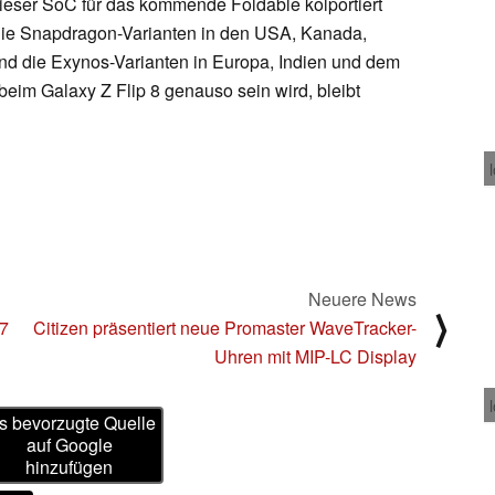
s dieser SoC für das kommende Foldable kolportiert
die Snapdragon-Varianten in den USA, Kanada,
nd die Exynos-Varianten in Europa, Indien und dem
eim Galaxy Z Flip 8 genauso sein wird, bleibt
Neuere News
⟩
i7
Citizen präsentiert neue Promaster WaveTracker-
Uhren mit MIP-LC Display
s bevorzugte Quelle
auf Google
hinzufügen