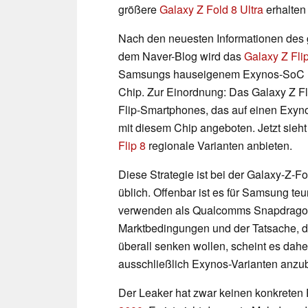
größere
Galaxy Z Fold 8 Ultra
erhalten 
Nach den neuesten Informationen des
dem Naver-Blog wird das
Galaxy Z Fli
Samsungs hauseigenem Exynos-SoC u
Chip. Zur Einordnung: Das Galaxy Z Fli
Flip-Smartphones, das auf einen Exyno
mit diesem Chip angeboten. Jetzt sie
Flip 8
regionale Varianten anbieten.
Diese Strategie ist bei der Galaxy-Z-F
üblich. Offenbar ist es für Samsung t
verwenden als Qualcomms Snapdragon-
Marktbedingungen und der Tatsache, 
überall senken wollen, scheint es daher
ausschließlich Exynos-Varianten anzub
Der Leaker hat zwar keinen konkreten 