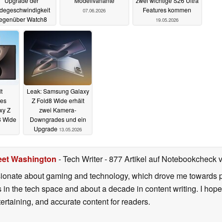
Upgrade der
Modellvariante
zwei wichtige S26 Ultra
degeschwindigkeit
Features kommen
07.06.2026
egenüber Watch8
19.05.2026
07.06.2026
t
Leak: Samsung Galaxy
des
Z Fold8 Wide erhält
xy Z
zwei Kamera-
8 Wide
Downgrades und ein
Upgrade
13.05.2026
eet Washington
- Tech Writer
- 877 Artikel auf Notebookcheck v
onate about gaming and technology, which drove me towards purs
s in the tech space and about a decade in content writing. I hope
ertaining, and accurate content for readers.