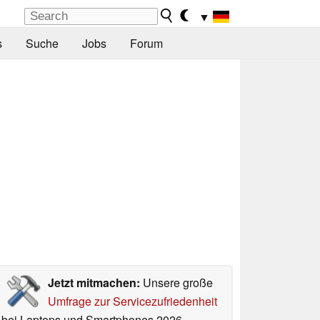
▼
s
Suche
Jobs
Forum
Jetzt mitmachen:
Unsere große
Umfrage zur Servicezufriedenheit
bei Laptops und Smartphones 2026