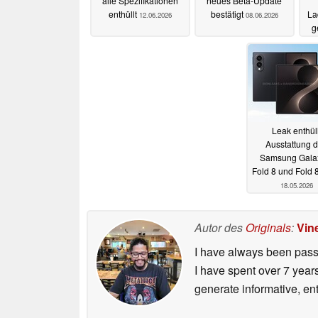
alle Spezifikationen
neues Beta-Update
enthüllt
bestätigt
La
12.06.2026
08.06.2026
g
Leak enthüll
Ausstattung 
Samsung Gala
Fold 8 und Fold 
18.05.2026
Autor des
Originals
:
Vin
I have always been passi
I have spent over 7 year
generate informative, ent