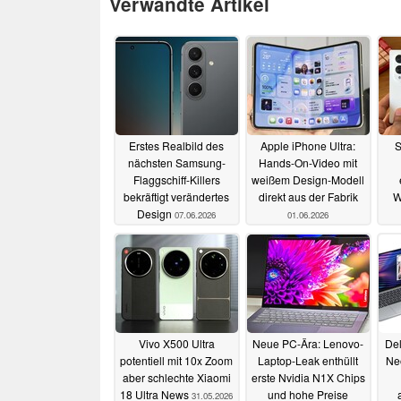
Verwandte Artikel
Erstes Realbild des
Apple iPhone Ultra:
S
nächsten Samsung-
Hands-On-Video mit
Flaggschiff-Killers
weißem Design-Modell
bekräftigt verändertes
direkt aus der Fabrik
W
Design
07.06.2026
01.06.2026
Vivo X500 Ultra
Neue PC-Ära: Lenovo-
De
potentiell mit 10x Zoom
Laptop-Leak enthüllt
Neo
aber schlechte Xiaomi
erste Nvidia N1X Chips
18 Ultra News
und hohe Preise
31.05.2026