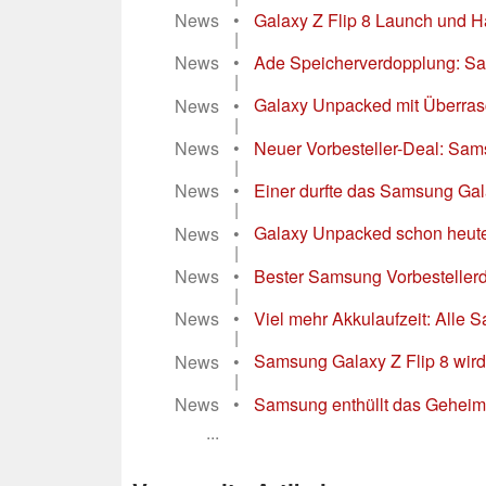
News
•
Galaxy Z Flip 8 Launch und Han
|
News
•
Ade Speicherverdopplung: Sams
|
News
•
Galaxy Unpacked mit Überrasch
|
News
•
Neuer Vorbesteller-Deal: Sam
|
News
•
Einer durfte das Samsung Galax
|
News
•
Galaxy Unpacked schon heute: O
|
News
•
Bester Samsung Vorbestellerd
|
News
•
Viel mehr Akkulaufzeit: Alle 
|
News
•
Samsung Galaxy Z Flip 8 wird 
|
News
•
Samsung enthüllt das Geheimnis
...