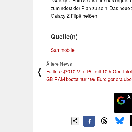
"Galaxy Z Fold 8 Ultra" für das regulär
zumindest der Plan zu sein. Das neue
Galaxy Z Flip8 heißen.
Quelle(n)
Sammobile
Ältere News
⟨
Fujitsu Q7010 Mini-PC mit 10th-Gen-Inte
GB RAM kostet nur 199 Euro generalüber
Al