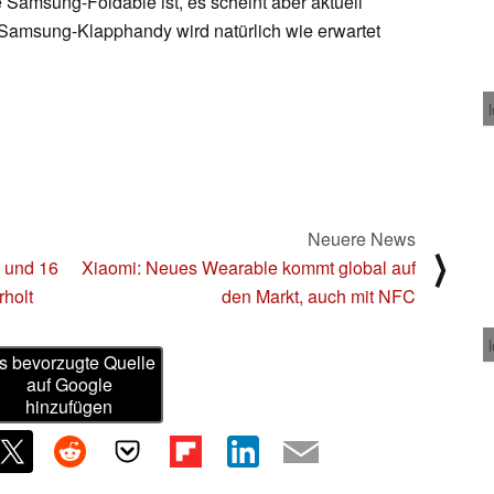
e Samsung-Foldable ist, es scheint aber aktuell
 Samsung-Klapphandy wird natürlich wie erwartet
Neuere News
⟩
l und 16
Xiaomi: Neues Wearable kommt global auf
holt
den Markt, auch mit NFC
s bevorzugte Quelle
auf Google
hinzufügen