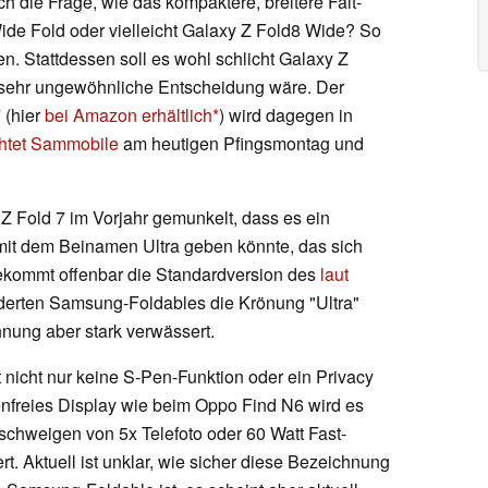
ch die Frage, wie das kompaktere, breitere Falt-
de Fold oder vielleicht Galaxy Z Fold8 Wide? So
en. Stattdessen soll es wohl schlicht Galaxy Z
 sehr ungewöhnliche Entscheidung wäre. Der
7
(hier
bei Amazon erhältlich
) wird dagegen in
chtet Sammobile
am heutigen Pfingsmontag und
Z Fold 7 im Vorjahr gemunkelt, dass es ein
mit dem Beinamen Ultra geben könnte, das sich
 bekommt offenbar die Standardversion des
laut
derten Samsung-Foldables die Krönung "Ultra"
nung aber stark verwässert.
 nicht nur keine S-Pen-Funktion oder ein Privacy
ltenfreies Display wie beim Oppo Find N6 wird es
 schweigen von 5x Telefoto oder 60 Watt Fast-
rt. Aktuell ist unklar, wie sicher diese Bezeichnung