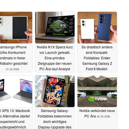
amsungs iPhone
Nvidia N1X Specs kurz
So drastisch anders
Ultra Konkurrent
vor Launch geleakt.
sind Kompakt-
erstmals in freier
Eine primäre
Foldables: Erster
ildbahn gesichtet
Zielgruppe der neuen
Samsung Galaxy Z
PC-Ära laut Analyst
Fold 8 Modell-
31.05.2026
Vergleich
31.05.2026
31.05.2026
ll XPS 13: Macbook
Samsung Galaxy-
Nvidia verkündet neue
 Alternative startet
Foldables bekommen
PC-Ära
30.05.2026
superleicht und
doch wichtiges
außergewöhnlich
Display-Upgrade des