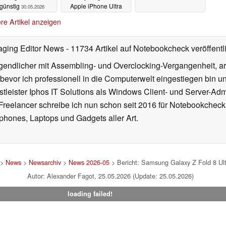
günstig
Apple iPhone Ultra
30.05.2026
30.05.2026
re Artikel anzeigen
aging Editor News
- 11734 Artikel auf Notebookcheck veröffentl
gendlicher mit Assembling- und Overclocking-Vergangenheit, arb
 bevor ich professionell in die Computerwelt eingestiegen bin 
stleister Iphos IT Solutions als Windows Client- und Server-Ad
 Freelancer schreibe ich nun schon seit 2016 für Notebookcheck
phones, Laptops und Gadgets aller Art.
>
News
>
Newsarchiv
>
News 2026-05
> Bericht: Samsung Galaxy Z Fold 8 Ultr
Autor: Alexander Fagot, 25.05.2026 (Update: 25.05.2026)
loading failed!