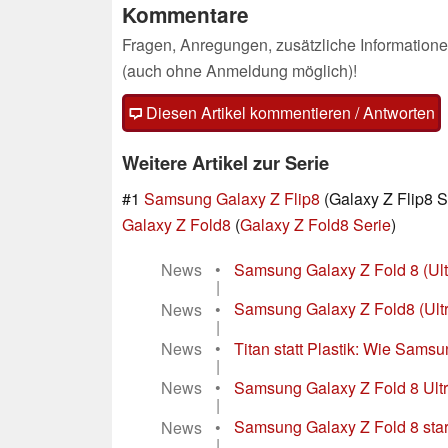
Kommentare
Fragen, Anregungen, zusätzliche Informatione
(auch ohne Anmeldung möglich)!
Diesen Artikel kommentieren / Antworten
Weitere Artikel zur Serie
#1
Samsung Galaxy Z Flip8
(Galaxy Z Flip8 S
Galaxy Z Fold8
(
Galaxy Z Fold8 Serie
)
News
•
Samsung Galaxy Z Fold 8 (Ultra)
|
News
•
Samsung Galaxy Z Fold8 (Ultra)
|
News
•
Titan statt Plastik: Wie Samsu
|
News
•
Samsung Galaxy Z Fold 8 Ultr
|
News
•
Samsung Galaxy Z Fold 8 star
|