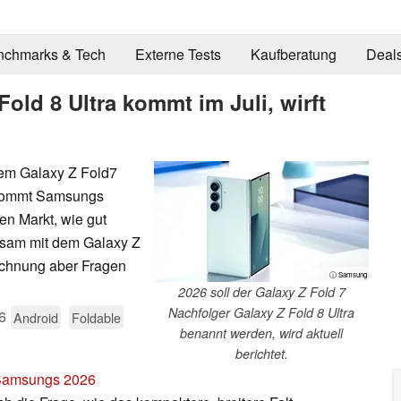
nchmarks & Tech
Externe Tests
Kaufberatung
Deal
old 8 Ultra kommt im Juli, wirft
nem Galaxy Z Fold7
, kommt Samsungs
den Markt, wie gut
insam mit dem Galaxy Z
ichnung aber Fragen
ⓘ Samsung
2026 soll der Galaxy Z Fold 7
Nachfolger Galaxy Z Fold 8 Ultra
6
Android
Foldable
benannt werden, wird aktuell
berichtet.
 Samsungs 2026