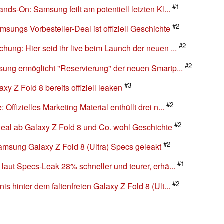
#1
ds-On: Samsung feilt am potentiell letzten Kl...
#2
ungs Vorbesteller-Deal ist offiziell Geschichte
#2
ung: Hier seid ihr live beim Launch der neuen ...
#2
sung ermöglicht "Reservierung" der neuen Smartp...
#3
y Z Fold 8 bereits offiziell leaken
#2
ffizielles Marketing Material enthüllt drei n...
#2
eal ab Galaxy Z Fold 8 und Co. wohl Geschichte
#2
Samsung Galaxy Z Fold 8 (Ultra) Specs geleakt
#1
laut Specs-Leak 28% schneller und teurer, erhä...
#2
 hinter dem faltenfreien Galaxy Z Fold 8 (Ult...