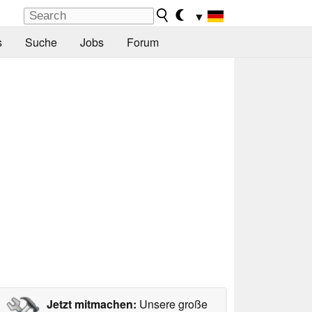
▼
s
Suche
Jobs
Forum
Jetzt mitmachen:
Unsere große