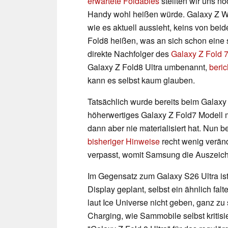
erwartete Foldables
stellten wir uns no
Handy wohl heißen würde. Galaxy Z Wi
wie es aktuell aussieht, keins von beid
Fold8 heißen, was an sich schon eine
direkte Nachfolger des
Galaxy Z Fold 
Galaxy Z Fold8 Ultra umbenannt,
beri
kann es selbst kaum glauben.
Tatsächlich wurde bereits beim Galaxy 
höherwertiges Galaxy Z Fold7 Modell 
dann aber nie materialisiert hat. Nun
bisheriger Hinweise
recht wenig verän
verpasst, womit Samsung die Auszeich
Im Gegensatz zum Galaxy S26 Ultra ist
Display geplant, selbst ein ähnlich fa
laut Ice Universe nicht geben, ganz zu
Charging, wie Sammobile selbst kritisie