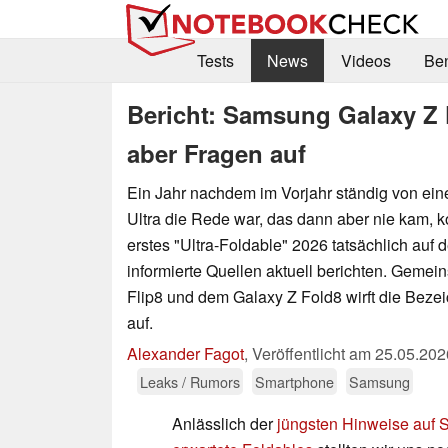
Tests
News
Videos
Be
Bericht: Samsung Galaxy Z F
aber Fragen auf
Ein Jahr nachdem im Vorjahr ständig von ei
Ultra die Rede war, das dann aber nie kam
erstes "Ultra-Foldable" 2026 tatsächlich auf 
informierte Quellen aktuell berichten. Geme
Flip8 und dem Galaxy Z Fold8 wirft die Beze
auf.
Alexander Fagot
,
Veröffentlicht am
25.05.202
Leaks / Rumors
Smartphone
Samsung
Anlässlich der
jüngsten Hinweise auf