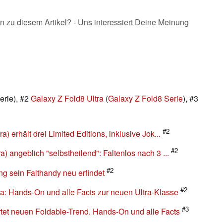
n zu diesem Artikel? - Uns interessiert Deine Meinung
erie), #2
Galaxy Z Fold8 Ultra
(
Galaxy Z Fold8 Serie
), #3
#2
 erhält drei Limited Editions, inklusive Jok...
#2
 angeblich "selbstheilend": Faltenlos nach 3 ...
#2
ng sein Falthandy neu erfindet
#2
a: Hands-On und alle Facts zur neuen Ultra-Klasse
#3
tet neuen Foldable-Trend. Hands-On und alle Facts