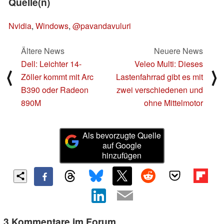
Quelle(n)
Nvidia
,
Windows
,
@pavandavuluri
Ältere News
Neuere News
Dell: Leichter 14-
Veleo Multi: Dieses
⟨
⟩
Zöller kommt mit Arc
Lastenfahrrad gibt es mit
B390 oder Radeon
zwei verschiedenen und
890M
ohne Mittelmotor
Als bevorzugte Quelle
auf Google
hinzufügen
3 Kommentare im Forum