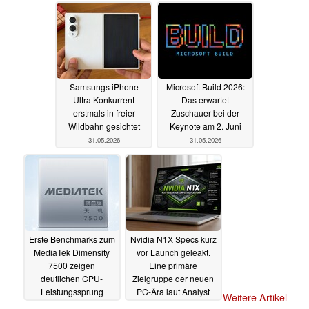
Samsungs iPhone
Microsoft Build 2026:
Ultra Konkurrent
Das erwartet
erstmals in freier
Zuschauer bei der
Wildbahn gesichtet
Keynote am 2. Juni
31.05.2026
31.05.2026
Erste Benchmarks zum
Nvidia N1X Specs kurz
MediaTek Dimensity
vor Launch geleakt.
7500 zeigen
Eine primäre
deutlichen CPU-
Zielgruppe der neuen
Leistungssprung
PC-Ära laut Analyst
Weitere Artikel
31.05.2026
31.05.2026