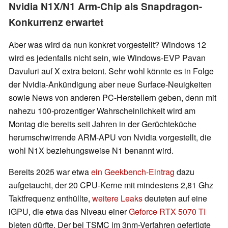
Nvidia N1X/N1 Arm-Chip als Snapdragon-
Konkurrenz erwartet
Aber was wird da nun konkret vorgestellt? Windows 12
wird es jedenfalls nicht sein, wie Windows-EVP Pavan
Davuluri auf X extra betont. Sehr wohl könnte es in Folge
der Nvidia-Ankündigung aber neue Surface-Neuigkeiten
sowie News von anderen PC-Herstellern geben, denn mit
nahezu 100-prozentiger Wahrscheinlichkeit wird am
Montag die bereits seit Jahren in der Gerüchteküche
herumschwirrende ARM-APU von Nvidia vorgestellt, die
wohl N1X beziehungsweise N1 benannt wird.
Bereits 2025 war etwa
ein Geekbench-Eintrag
dazu
aufgetaucht, der 20 CPU-Kerne mit mindestens 2,81 Ghz
Taktfrequenz enthüllte,
weitere Leaks
deuteten auf eine
iGPU, die etwa das Niveau einer
Geforce RTX 5070 TI
bieten dürfte. Der bei TSMC im 3nm-Verfahren gefertigte