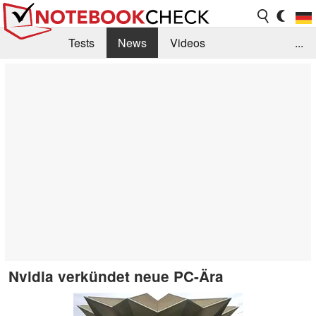
Tests
News
Videos
...
Benchmarks & Tech
Externe Tests
Kaufberatung
Deals
Suche
Jobs
Forum
Nvidia verkündet neue PC-Ära