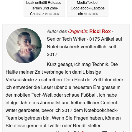
Leak enthüllt Release-
MediaTek bei
Termin und 2nm-
Googlebook-Laptops
Chipsatz
ein
20.05.2026
13.05.2026
Autor des
Originals
:
Ricci Rox
-
Senior Tech Writer
- 3175 Artikel auf
Notebookcheck veröffentlicht
seit
2017
Kurz gesagt, ich mag Technik. Die
Hälfte meiner Zeit verbringe ich damit, bissige
Verkaufstexte zu schreiben. Den Rest der Zeit informiere
ich entweder die Leser über die neuesten Ereignisse in
der mobilen Tech-Welt oder schaue Fußball. Ich habe
einige Jahre als Journalist und freiberuflicher Content-
writer gearbeitet, bevor ich 2017 dem Notebookcheck-
Team beigetreten bin. Wenn Sie Fragen haben, können
Sie diese gerne auf Twitter oder Reddit stellen.