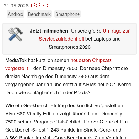
31.05.2026
🇺🇸
🇪🇸
...
Android
Benchmark
Smartphone
Jetzt mitmachen:
Unsere große
Umfrage zur
Servicezufriedenheit
bei Laptops und
Smartphones 2026
MediaTek hat kürzlich seinen
neuesten Chipsatz
vorgestellt
– den Dimensity 7500. Der neue Chip tritt die
direkte Nachfolge des Dimensity 7400 aus dem
vergangenen Jahr an und setzt auf ARMs neue C1-Kerne.
Doch wie schlägt er sich in der Praxis?
Wie ein Geekbench-Eintrag des kürzlich vorgestellten
Vivo S60 Vitality Edition zeigt, übertrifft der Dimensity
7500 seinen Vorgänger tatsächlich. Der SoC erreicht im
Geekbench-6-Test 1.243 Punkte im Single-Core- und
3.569 Punkte im Multi-Core-Benchmark. Zum Vergleich: