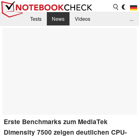
Tests
News
Videos
...
Benchmarks & Tech
Externe Tests
Kaufberatung
Deals
Suche
Jobs
Forum
Erste Benchmarks zum MediaTek
Dimensity 7500 zeigen deutlichen CPU-