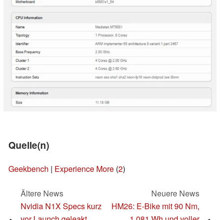
Quelle(n)
Geekbench
|
Experience More
(
2
)
Ältere News
Neuere News
Nvidia N1X Specs kurz
HM26: E-Bike mit 90 Nm,
vor Launch geleakt.
1.081 Wh und voller