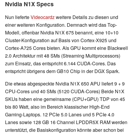
Nvidia N1X Specs
Nun lieferte
Videocardz
weitere Details zu diesen und
einer weiteren Konfiguration. Demnach wird das Top-
Modell, offenbar Nvidia N1X 675 benannt, eine 10+10
Cluster-Konfiguration auf Basis von Cortex-X925 und
Cortex-A725 Cores bieten. Als GPU kommt eine Blackwell
2.0 Architektur mit 48 SMs (Streaming Multiprocessors)
zum Einsatz, das entspricht 6.144 CUDA-Cores. Das
entspricht übrigens dem GB10 Chip in der DGX Spark.
Die etwas abgespeckte Nvidia N1X 650 APU liefert 9 + 9
CPU-Cores und 40 SMs (5120 CUDA-Cores) Beide N1X
SKUs haben eine gemeinsame (CPU+GPU) TDP von 45
bis 80 Watt, also im Bereich klassischer High-End
Gaming-Laptops. 12 PCIe 5.0 Lanes und 5 PCIe 4.0
Lanes sowie 128 GB 16 Channel LPDDR5X RAM werden
unterstützt, die Basiskonfiguration könnte aber schon bei