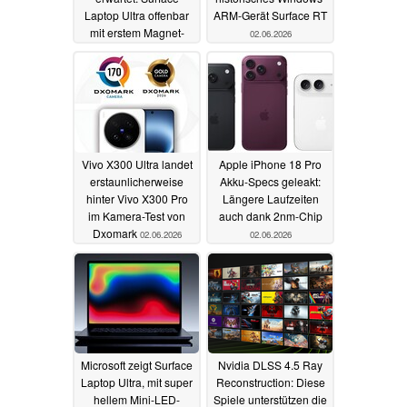
Laptop Ultra offenbar
ARM-Gerät Surface RT
mit erstem Magnet-
02.06.2026
USB-Port.
03.06.2026
Vivo X300 Ultra landet
Apple iPhone 18 Pro
erstaunlicherweise
Akku-Specs geleakt:
hinter Vivo X300 Pro
Längere Laufzeiten
im Kamera-Test von
auch dank 2nm-Chip
Dxomark
02.06.2026
02.06.2026
Microsoft zeigt Surface
Nvidia DLSS 4.5 Ray
Laptop Ultra, mit super
Reconstruction: Diese
hellem Mini-LED-
Spiele unterstützen die