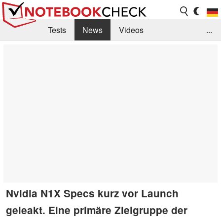
Tests
News
Videos
...
Benchmarks & Tech
Externe Tests
Kaufberatung
Deals
Suche
Jobs
Forum
Nvidia N1X Specs kurz vor Launch
geleakt. Eine primäre Zielgruppe der