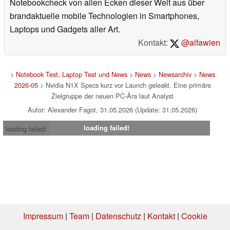
Notebookcheck von allen Ecken dieser Welt aus über
brandaktuelle mobile Technologien in Smartphones,
Laptops und Gadgets aller Art.
Kontakt:
@alfawien
>
Notebook Test, Laptop Test und News
>
News
>
Newsarchiv
>
News
2026-05
> Nvidia N1X Specs kurz vor Launch geleakt. Eine primäre
Zielgruppe der neuen PC-Ära laut Analyst
Autor: Alexander Fagot, 31.05.2026 (Update: 31.05.2026)
loading failed!
loading failed!
Impressum
|
Team
|
Datenschutz
|
Kontakt
|
Cookie
Einstellungen
| 05.08.2026 07:43