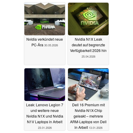
31.05.2026
Nvidia verkündet neue
Nvidia N1X Leak
PC-Ära
deutet auf begrenzte
30.05.2026
Verfügbarkeit 2026 hin
25.04.2026
Leak: Lenovo Legion 7
Dell 16 Premium mit
und weitere neue
Nvidia-N1X-Chip
Nvidia N1X und Nvidia
geleakt – mehrere
N1V Laptops in Arbeit
ARM-Laptops von Dell
in Arbeit
23.01.2026
13.01.2026