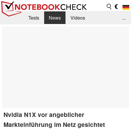
Tests
News
Videos
...
Benchmarks & Tech
Externe Tests
Kaufberatung
Deals
Suche
Jobs
Forum
Nvidia N1X vor angeblicher
Markteinführung im Netz gesichtet