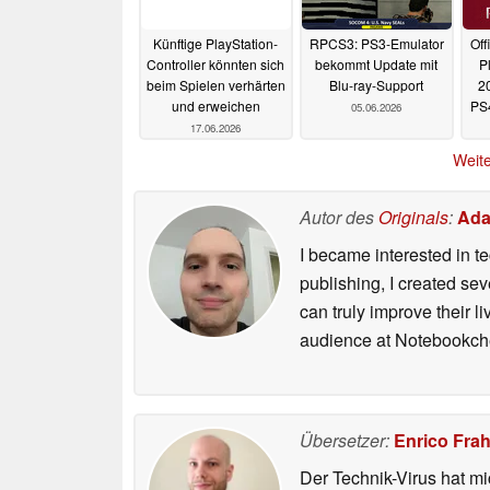
Künftige PlayStation-
RPCS3: PS3-Emulator
Off
Controller könnten sich
bekommt Update mit
P
beim Spielen verhärten
Blu-ray-Support
2
und erweichen
PS
05.06.2026
17.06.2026
Weite
Autor des
Originals
:
Ada
I became interested in t
publishing, I created s
can truly improve their 
audience at Notebookch
Übersetzer:
Enrico Fra
Der Technik-Virus hat mi