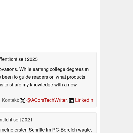
fentlicht
seit 2025
ovations. While earning college degrees in
 been to guide readers on what products
ious to share my knowledge with a new
Kontakt:
@ACorsTechWriter
,
LinkedIn
tlicht
seit 2021
n meine ersten Schritte im PC-Bereich wagte.