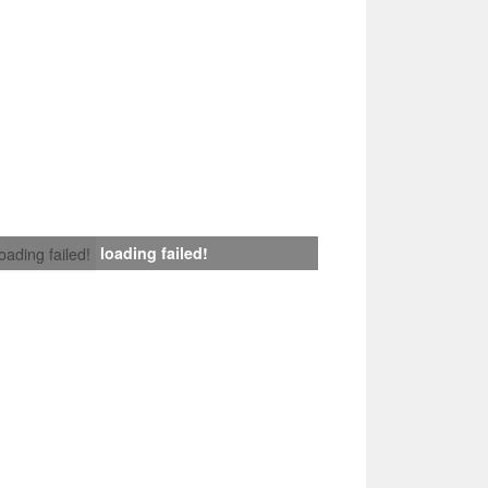
loading failed!
loading failed!