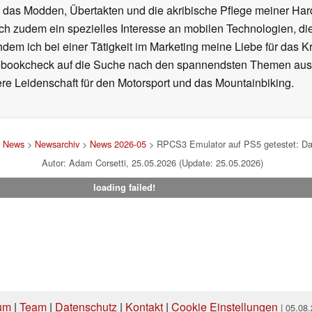
h das Modden, Übertakten und die akribische Pflege meiner Ha
ich zudem ein spezielles Interesse an mobilen Technologien, di
hdem ich bei einer Tätigkeit im Marketing meine Liebe für das 
ebookcheck auf die Suche nach den spannendsten Themen aus d
e Leidenschaft für den Motorsport und das Mountainbiking.
>
News
>
Newsarchiv
>
News 2026-05
> RPCS3 Emulator auf PS5 getestet: Dar
Autor: Adam Corsetti, 25.05.2026 (Update: 25.05.2026)
loading failed!
um
|
Team
|
Datenschutz
|
Kontakt
|
Cookie Einstellungen
| 05.08