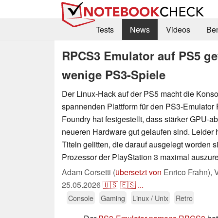
Tests
News
Videos
Be
RPCS3 Emulator auf PS5 get
wenige PS3-Spiele
Der Linux-Hack auf der PS5 macht die Konso
spannenden Plattform für den PS3-Emulator 
Foundry hat festgestellt, dass stärker GPU-a
neueren Hardware gut gelaufen sind. Leider h
Titeln gelitten, die darauf ausgelegt worden s
Prozessor der PlayStation 3 maximal auszure
Adam Corsetti (
übersetzt von
Enrico Frahn),
V
25.05.2026
🇺🇸
🇪🇸
...
Console
Gaming
Linux / Unix
Retro