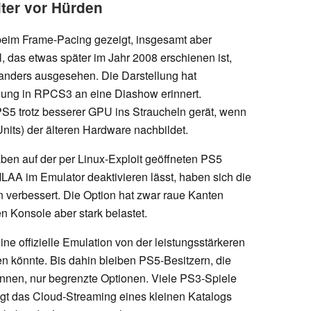
ter vor Hürden
beim Frame-Pacing gezeigt, insgesamt aber
 das etwas später im Jahr 2008 erschienen ist,
anders ausgesehen. Die Darstellung hat
lung in RPCS3 an eine Diashow erinnert.
e PS5 trotz besserer GPU ins Straucheln gerät, wenn
nits) der älteren Hardware nachbildet.
ben auf der per Linux-Exploit geöffneten PS5
LAA im Emulator deaktivieren lässt, haben sich die
n verbessert. Die Option hat zwar raue Kanten
n Konsole aber stark belastet.
ne offizielle Emulation von der leistungsstärkeren
n könnte. Bis dahin bleiben PS5-Besitzern, die
nnen, nur begrenzte Optionen. Viele PS3-Spiele
ngt das Cloud-Streaming eines kleinen Katalogs