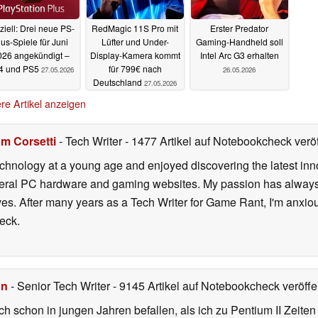
iziell: Drei neue PS-
RedMagic 11S Pro mit
Erster Predator
lus-Spiele für Juni
Lüfter und Under-
Gaming-Handheld soll
026 angekündigt –
Display-Kamera kommt
Intel Arc G3 erhalten
4 und PS5
für 799€ nach
27.05.2026
26.05.2026
Deutschland
27.05.2026
re Artikel anzeigen
m Corsetti
- Tech Writer
- 1477 Artikel auf Notebookcheck veröf
echnology at a young age and enjoyed discovering the latest inn
everal PC hardware and gaming websites. My passion has always
lives. After many years as a Tech Writer for Game Rant, I'm anx
eck.
hn
- Senior Tech Writer
- 9145 Artikel auf Notebookcheck veröffen
ch schon in jungen Jahren befallen, als ich zu Pentium II Zeite