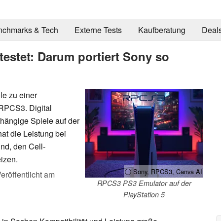
nchmarks & Tech
Externe Tests
Kaufberatung
Deal
estet: Darum portiert Sony so
le zu einer
RPCS3. Digital
bhängige Spiele auf der
at die Leistung bei
ind, den Cell-
izen.
ⓘ Sony, RPCS3, Canva AI
eröffentlicht am
RPCS3 PS3 Emulator auf der
PlayStation 5