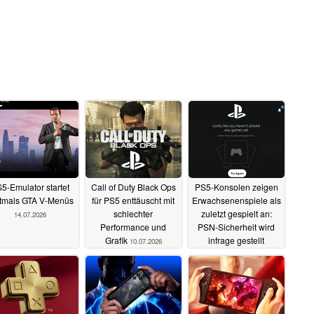
5-Emulator startet
Call of Duty Black Ops
PS5-Konsolen zeigen
tmals GTA V-Menüs
für PS5 enttäuscht mit
Erwachsenenspiele als
schlechter
zuletzt gespielt an:
14.07.2026
Performance und
PSN-Sicherheit wird
Grafik
infrage gestellt
10.07.2026
18.06.2026