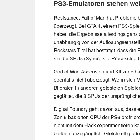
PS3-Emulatoren stehen wei
Resistance: Fall of Man hat Probleme 
überzeugt. Bei GTA 4, einem PS3-Spiel,
haben die Ergebnisse allerdings ganz 
unabhängig von der Auflösungseinstel
Rockstars Titel hat bestätigt, dass di
sie die SPUs (Synergistic Processing U
God of War: Ascension und Killzone ha
ebenfalls nicht überzeugt. Wenn sich M
Bildraten in anderen getesteten Spiele
geglättet, die 8 SPUs der ursprüngliche
Digital Foundry geht davon aus, dass ei
Zen 6-basierten CPU der PS6 profitiere
nicht mit dem Hack experimentieren kö
bleiben unzugänglich. Gleichzeitig bri