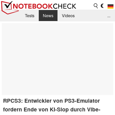
Tests
News
Videos
...
Benchmarks & Tech
Externe Tests
Kaufberatung
Deals
Suche
Jobs
Forum
RPCS3: Entwickler von PS3-Emulator
fordern Ende von KI-Slop durch Vibe-