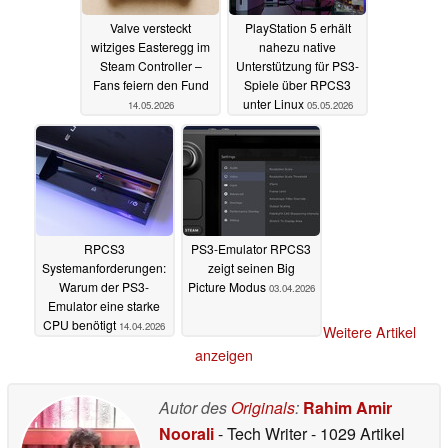
Valve versteckt
PlayStation 5 erhält
witziges Easteregg im
nahezu native
Steam Controller –
Unterstützung für PS3-
Fans feiern den Fund
Spiele über RPCS3
unter Linux
14.05.2026
05.05.2026
RPCS3
PS3-Emulator RPCS3
Systemanforderungen:
zeigt seinen Big
Warum der PS3-
Picture Modus
03.04.2026
Emulator eine starke
CPU benötigt
14.04.2026
Weitere Artikel
anzeigen
Autor des
Originals
:
Rahim Amir
Noorali
- Tech Writer
- 1029 Artikel