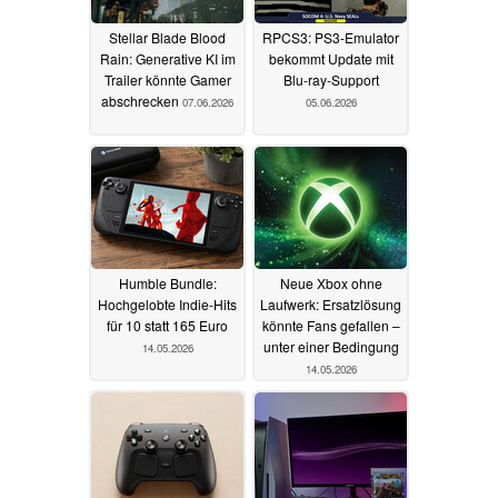
Stellar Blade Blood
RPCS3: PS3-Emulator
Rain: Generative KI im
bekommt Update mit
Trailer könnte Gamer
Blu-ray-Support
abschrecken
07.06.2026
05.06.2026
Humble Bundle:
Neue Xbox ohne
Hochgelobte Indie-Hits
Laufwerk: Ersatzlösung
für 10 statt 165 Euro
könnte Fans gefallen –
unter einer Bedingung
14.05.2026
14.05.2026