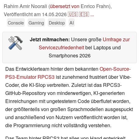
Rahim Amir Noorali (
übersetzt von
Enrico Frahn),
Veröffentlicht am
14.05.2026
🇺🇸
🇪🇸
...
Console
Gaming
Desktop
AI
Jetzt mitmachen:
Unsere große
Umfrage zur
Servicezufriedenheit
bei Laptops und
Smartphones 2026
Das Entwicklerteam hinter dem bekannten
Open-Source-
PS3-Emulator RPCS3
ist zunehmend frustriert über Vibe-
Coder, die KI-Slop verbreiten. Zuletzt ist das RPCS3-
GitHub-Repository von minderwertigen, KI-generierten
Einreichungen mit ungetestetem Code überflutet worden,
der größtenteils von großen Sprachmodellen ausgespuckt
und anschließend von Nutzern veröffentlicht worden ist,
die Programmierung nicht vollständig verstehen.
Das Team hinter RPCS3 hat alles von Hand entwickelt,