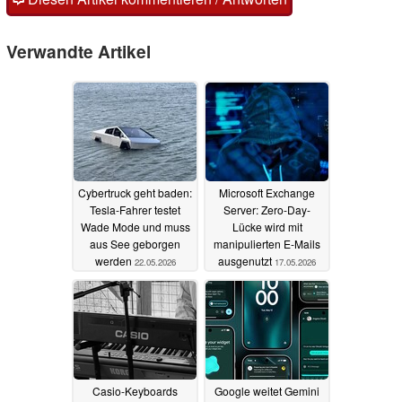
Verwandte Artikel
Cybertruck geht baden:
Microsoft Exchange
Tesla-Fahrer testet
Server: Zero-Day-
Wade Mode und muss
Lücke wird mit
aus See geborgen
manipulierten E-Mails
werden
ausgenutzt
22.05.2026
17.05.2026
Casio-Keyboards
Google weitet Gemini