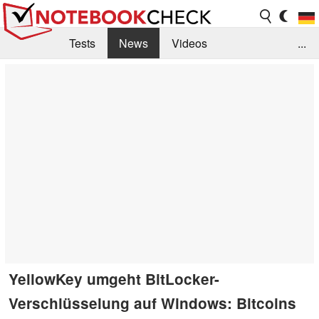
Tests
News
Videos
...
Benchmarks & Tech
Externe Tests
Kaufberatung
Deals
Suche
Jobs
Forum
YellowKey umgeht BitLocker-
Verschlüsselung auf Windows: Bitcoins