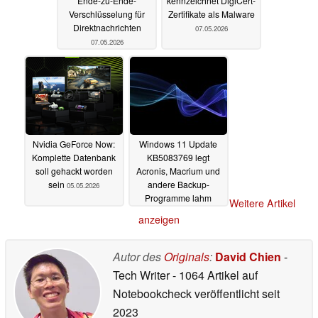
Ende-zu-Ende-
kennzeichnet DigiCert-
Verschlüsselung für
Zertifikate als Malware
Direktnachrichten
07.05.2026
07.05.2026
Nvidia GeForce Now:
Windows 11 Update
Komplette Datenbank
KB5083769 legt
soll gehackt worden
Acronis, Macrium und
sein
andere Backup-
05.05.2026
Programme lahm
Weitere Artikel
05.05.2026
anzeigen
Autor des
Originals
:
David Chien
-
Tech Writer
- 1064 Artikel auf
Notebookcheck veröffentlicht
seit
2023