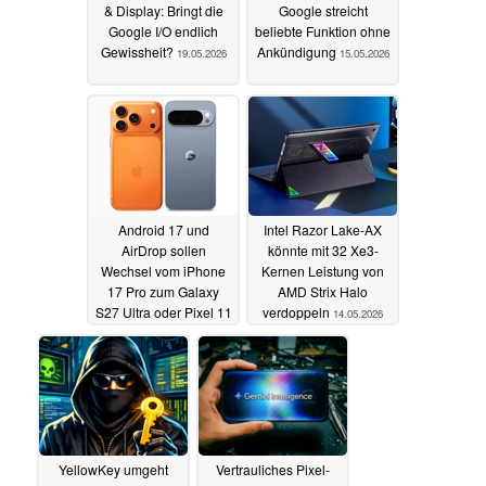
& Display: Bringt die
Google streicht
Google I/O endlich
beliebte Funktion ohne
Gewissheit?
Ankündigung
19.05.2026
15.05.2026
Android 17 und
Intel Razor Lake-AX
AirDrop sollen
könnte mit 32 Xe3-
Wechsel vom iPhone
Kernen Leistung von
17 Pro zum Galaxy
AMD Strix Halo
S27 Ultra oder Pixel 11
verdoppeln
14.05.2026
Pro deutlich erleichtern
14.05.2026
YellowKey umgeht
Vertrauliches Pixel-