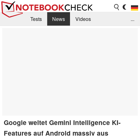
Tests
News
Videos
...
Benchmarks & Tech
Externe Tests
Kaufberatung
Deals
Suche
Jobs
Forum
Google weitet Gemini Intelligence KI-
Features auf Android massiv aus