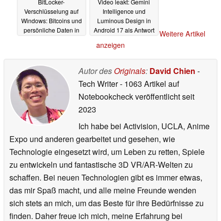
BitLocker-
Video leakt: Gemini
Verschlüsselung auf
Intelligence und
Windows: Bitcoins und
Luminous Design in
persönliche Daten in
Android 17 als Antwort
Weitere Artikel
Gefahr
auf Apple Intelligence
14.05.2026
anzeigen
und Liquid Glass?
07.05.2026
Autor des
Originals
:
David Chien
-
Tech Writer
- 1063 Artikel auf
Notebookcheck veröffentlicht
seit
2023
Ich habe bei Activision, UCLA, Anime
Expo und anderen gearbeitet und gesehen, wie
Technologie eingesetzt wird, um Leben zu retten, Spiele
zu entwickeln und fantastische 3D VR/AR-Welten zu
schaffen. Bei neuen Technologien gibt es immer etwas,
das mir Spaß macht, und alle meine Freunde wenden
sich stets an mich, um das Beste für ihre Bedürfnisse zu
finden. Daher freue ich mich, meine Erfahrung bei