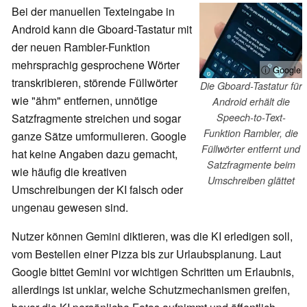
Bei der manuellen Texteingabe in
Android kann die Gboard-Tastatur mit
der neuen Rambler-Funktion
mehrsprachig gesprochene Wörter
ⓘ Google
transkribieren, störende Füllwörter
Die Gboard-Tastatur für
wie "ähm" entfernen, unnötige
Android erhält die
Satzfragmente streichen und sogar
Speech-to-Text-
Funktion Rambler, die
ganze Sätze umformulieren. Google
Füllwörter entfernt und
hat keine Angaben dazu gemacht,
Satzfragmente beim
wie häufig die kreativen
Umschreiben glättet
Umschreibungen der KI falsch oder
ungenau gewesen sind.
Nutzer können Gemini diktieren, was die KI erledigen soll,
vom Bestellen einer Pizza bis zur Urlaubsplanung. Laut
Google bittet Gemini vor wichtigen Schritten um Erlaubnis,
allerdings ist unklar, welche Schutzmechanismen greifen,