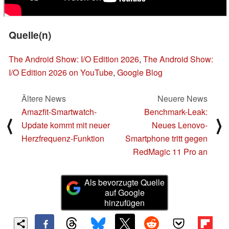
Quelle(n)
The Android Show: I/O Edition 2026
,
The Android Show:
I/O Edition 2026 on YouTube
,
Google Blog
Ältere News
Neuere News
Amazfit-Smartwatch-
Benchmark-Leak:
⟨
⟩
Update kommt mit neuer
Neues Lenovo-
Herzfrequenz-Funktion
Smartphone tritt gegen
RedMagic 11 Pro an
Als bevorzugte Quelle
auf Google
hinzufügen