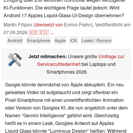
KI-Funktionen. Die wichtigere Frage lautet jedoch: Wird
Android 17 Apples Liquid-Glass-UI-Design übernehmen?
Martin Filipov (
übersetzt von
Enrico Frahn),
Veröffentlicht am
07.05.2026
🇺🇸
🇪🇸
...
Android
Smartphone
Apple
iOS
Leaks / Rumors
Jetzt mitmachen:
Unsere große
Umfrage zur
Servicezufriedenheit
bei Laptops und
Smartphones 2026
Google könnte demnächst von Apple abkupfern. Ein neu
geleaktes Video ist aufgetaucht und zeigt offenbar ein
Pixel-Smartphone mit einer unveröffentlichten Animation
oder Version von Googles KI, die nun angeblich unter dem
Namen "Gemini Intelligence" geführt wird. Gleichzeitig
heißt es in einem Leak, Googles Antwort auf Apples
Liquid Glass könnte "Luminous Design" heißen. Während