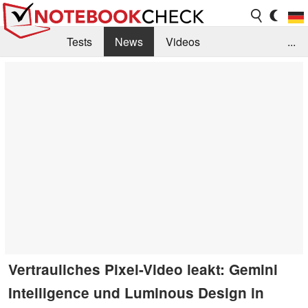
Tests
News
Videos
...
Benchmarks & Tech
Externe Tests
Kaufberatung
Deals
Suche
Jobs
Forum
Vertrauliches Pixel-Video leakt: Gemini
Intelligence und Luminous Design in