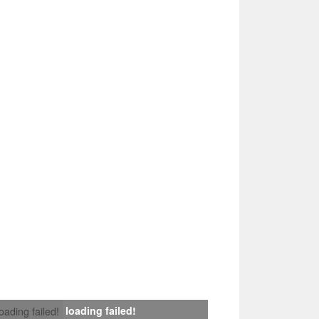
loading failed!
loading failed!