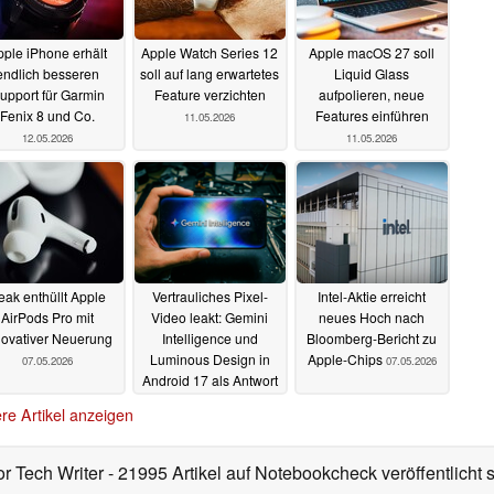
pple iPhone erhält
Apple Watch Series 12
Apple macOS 27 soll
endlich besseren
soll auf lang erwartetes
Liquid Glass
upport für Garmin
Feature verzichten
aufpolieren, neue
Fenix 8 und Co.
Features einführen
11.05.2026
12.05.2026
11.05.2026
eak enthüllt Apple
Vertrauliches Pixel-
Intel-Aktie erreicht
AirPods Pro mit
Video leakt: Gemini
neues Hoch nach
novativer Neuerung
Intelligence und
Bloomberg-Bericht zu
Luminous Design in
Apple-Chips
07.05.2026
07.05.2026
Android 17 als Antwort
auf Apple Intelligence
re Artikel anzeigen
und Liquid Glass?
07.05.2026
or Tech Writer
- 21995 Artikel auf Notebookcheck veröffentlicht
s