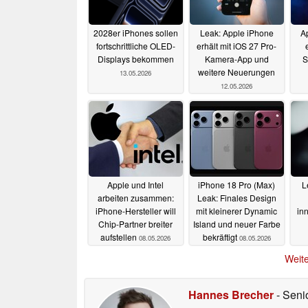
2028er iPhones sollen
Leak: Apple iPhone
A
fortschrittliche OLED-
erhält mit iOS 27 Pro-
Displays bekommen
Kamera-App und
S
weitere Neuerungen
13.05.2026
12.05.2026
Apple und Intel
iPhone 18 Pro (Max)
L
arbeiten zusammen:
Leak: Finales Design
iPhone-Hersteller will
mit kleinerer Dynamic
in
Chip-Partner breiter
Island und neuer Farbe
aufstellen
bekräftigt
08.05.2026
08.05.2026
Weite
Hannes Brecher
- Seni