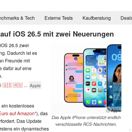
nchmarks & Tech
Externe Tests
Kaufberatung
Deal
 auf iOS 26.5 mit zwei Neuerungen
 iOS 26.5 zwei
g. Dadurch ist es
an Freunde mit
 dafür auf eine
n.
6
🇺🇸
🇭🇺
...
Apple
, ein kostenloses
ⓘ Apple
 Euro auf Amazon
), das
Das Apple iPhone unterstützt endlich
fordert. Das Update
verschlüsselte RCS-Nachrichten.
Erstens ein dynamisches