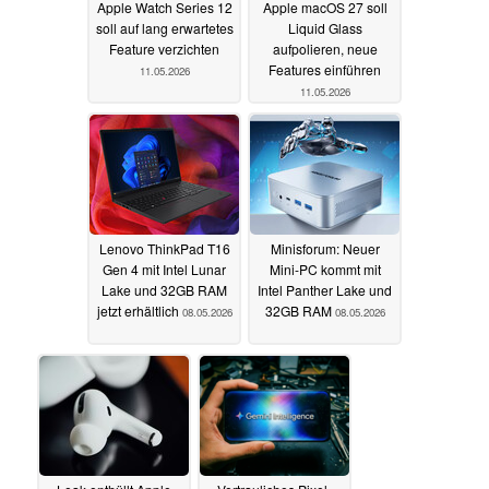
Apple Watch Series 12
Apple macOS 27 soll
soll auf lang erwartetes
Liquid Glass
Feature verzichten
aufpolieren, neue
Features einführen
11.05.2026
11.05.2026
Lenovo ThinkPad T16
Minisforum: Neuer
Gen 4 mit Intel Lunar
Mini-PC kommt mit
Lake und 32GB RAM
Intel Panther Lake und
jetzt erhältlich
32GB RAM
08.05.2026
08.05.2026