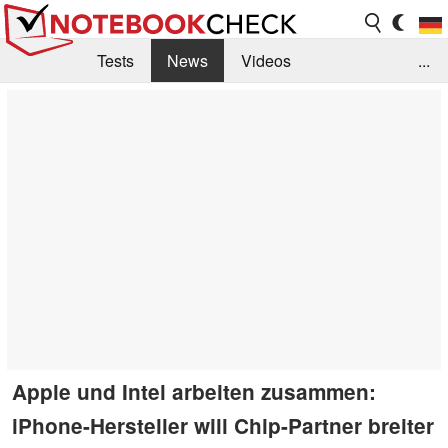
Tests
News
Videos
...
Benchmarks & Tech
Externe Tests
Kaufberatung
Deals
Suche
Jobs
Forum
Apple und Intel arbeiten zusammen:
iPhone-Hersteller will Chip-Partner breiter