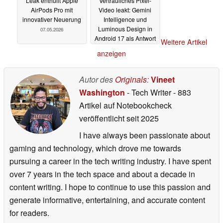
Leak enthüllt Apple
Vertrauliches Pixel-
AirPods Pro mit
Video leakt: Gemini
innovativer Neuerung
Intelligence und
Luminous Design in
07.05.2026
Android 17 als Antwort
Weitere Artikel
auf Apple Intelligence
anzeigen
und Liquid Glass?
07.05.2026
Autor des
Originals
:
Vineet
Washington
- Tech Writer
- 883
Artikel auf Notebookcheck
veröffentlicht
seit 2025
I have always been passionate about
gaming and technology, which drove me towards
pursuing a career in the tech writing industry. I have spent
over 7 years in the tech space and about a decade in
content writing. I hope to continue to use this passion and
generate informative, entertaining, and accurate content
for readers.