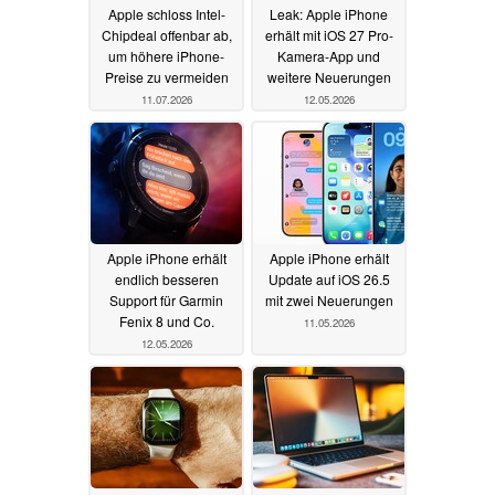
Apple schloss Intel-
Leak: Apple iPhone
Chipdeal offenbar ab,
erhält mit iOS 27 Pro-
um höhere iPhone-
Kamera-App und
Preise zu vermeiden
weitere Neuerungen
11.07.2026
12.05.2026
Apple iPhone erhält
Apple iPhone erhält
endlich besseren
Update auf iOS 26.5
Support für Garmin
mit zwei Neuerungen
Fenix 8 und Co.
11.05.2026
12.05.2026