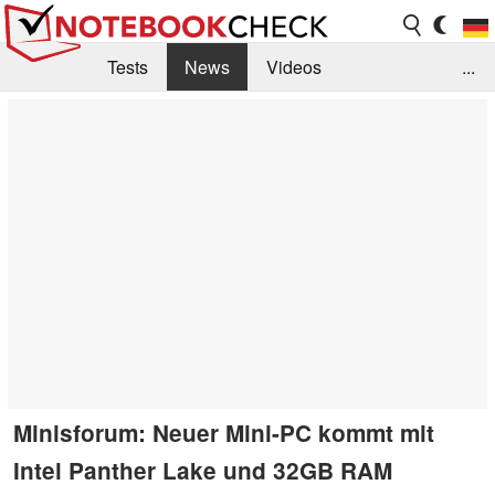
Tests
News
Videos
...
Benchmarks & Tech
Externe Tests
Kaufberatung
Deals
Suche
Jobs
Forum
Minisforum: Neuer Mini-PC kommt mit
Intel Panther Lake und 32GB RAM