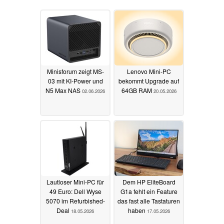
Minisforum zeigt MS-
Lenovo Mini-PC
03 mit KI-Power und
bekommt Upgrade auf
N5 Max NAS
64GB RAM
02.06.2026
20.05.2026
Lautloser Mini-PC für
Dem HP EliteBoard
49 Euro: Dell Wyse
G1a fehlt ein Feature
5070 im Refurbished-
das fast alle Tastaturen
Deal
haben
18.05.2026
17.05.2026