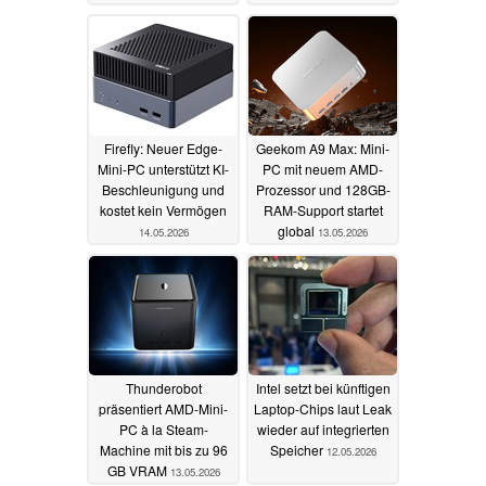
Firefly: Neuer Edge-
Geekom A9 Max: Mini-
Mini-PC unterstützt KI-
PC mit neuem AMD-
Beschleunigung und
Prozessor und 128GB-
kostet kein Vermögen
RAM-Support startet
global
14.05.2026
13.05.2026
Thunderobot
Intel setzt bei künftigen
präsentiert AMD-Mini-
Laptop-Chips laut Leak
PC à la Steam-
wieder auf integrierten
Machine mit bis zu 96
Speicher
12.05.2026
GB VRAM
13.05.2026