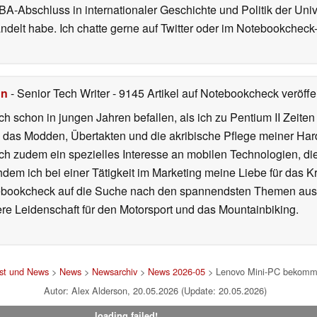
A-Abschluss in internationaler Geschichte und Politik der Univ
elt habe. Ich chatte gerne auf Twitter oder im Notebookcheck
hn
- Senior Tech Writer
- 9145 Artikel auf Notebookcheck veröffen
ch schon in jungen Jahren befallen, als ich zu Pentium II Zeite
h das Modden, Übertakten und die akribische Pflege meiner Ha
ich zudem ein spezielles Interesse an mobilen Technologien, di
hdem ich bei einer Tätigkeit im Marketing meine Liebe für das 
ebookcheck auf die Suche nach den spannendsten Themen aus d
e Leidenschaft für den Motorsport und das Mountainbiking.
est und News
>
News
>
Newsarchiv
>
News 2026-05
> Lenovo Mini-PC bekomm
Autor: Alex Alderson, 20.05.2026 (Update: 20.05.2026)
loading failed!