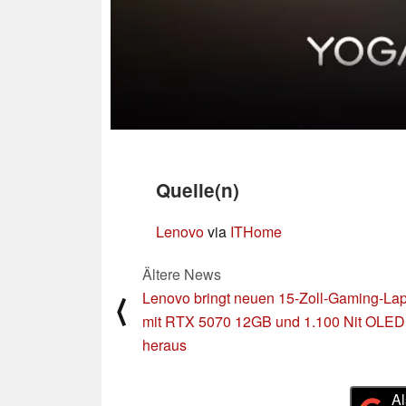
Quelle(n)
Lenovo
via
ITHome
Ältere News
Lenovo bringt neuen 15-Zoll-Gaming-La
⟨
mit RTX 5070 12GB und 1.100 Nit OLED
heraus
Al