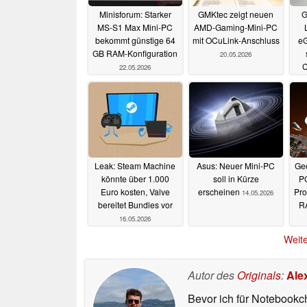
Minisforum: Starker
GMKtec zeigt neuen
G
MS-S1 Max Mini-PC
AMD-Gaming-Mini-PC
bekommt günstige 64
mit OCuLink-Anschluss
eG
GB RAM-Konfiguration
20.05.2026
C
22.05.2026
G
Leak: Steam Machine
Asus: Neuer Mini-PC
Gee
könnte über 1.000
soll in Kürze
P
Euro kosten, Valve
erscheinen
Pro
14.05.2026
bereitet Bundles vor
RA
16.05.2026
Weite
Autor des
Originals
:
Ale
Bevor ich für Notebookc