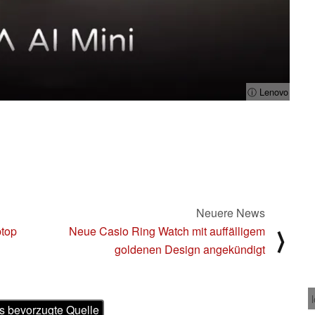
ⓘ Lenovo
Neuere News
ptop
Neue Casio Ring Watch mit auffälligem
⟩
goldenen Design angekündigt
s bevorzugte Quelle