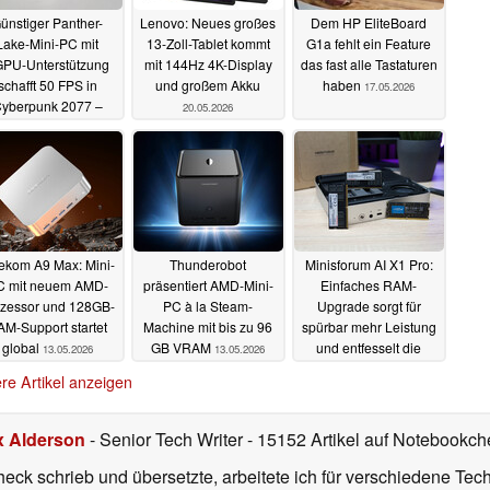
ünstiger Panther-
Lenovo: Neues großes
Dem HP EliteBoard
Lake-Mini-PC mit
13-Zoll-Tablet kommt
G1a fehlt ein Feature
PU-Unterstützung
mit 144Hz 4K-Display
das fast alle Tastaturen
schafft 50 FPS in
und großem Akku
haben
17.05.2026
yberpunk 2077 –
20.05.2026
ohne Frame
eneration
20.05.2026
kom A9 Max: Mini-
Thunderobot
Minisforum AI X1 Pro:
C mit neuem AMD-
präsentiert AMD-Mini-
Einfaches RAM-
zessor und 128GB-
PC à la Steam-
Upgrade sorgt für
M-Support startet
Machine mit bis zu 96
spürbar mehr Leistung
global
GB VRAM
und entfesselt die
13.05.2026
13.05.2026
Radeon 890M
12.05.2026
re Artikel anzeigen
x Alderson
- Senior Tech Writer
- 15152 Artikel auf Notebookche
heck schrieb und übersetzte, arbeitete ich für verschiedene T