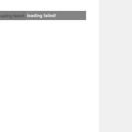
loading failed!
loading failed!