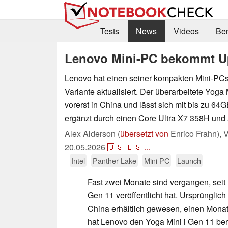
Tests
News
Videos
Be
Lenovo Mini-PC bekommt U
Lenovo hat einen seiner kompakten Mini-PCs
Variante aktualisiert. Der überarbeitete Yoga 
vorerst in China und lässt sich mit bis zu 64
ergänzt durch einen Core Ultra X7 358H und 
Alex Alderson (
übersetzt von
Enrico Frahn),
V
20.05.2026
🇺🇸
🇪🇸
...
Intel
Panther Lake
Mini PC
Launch
Fast zwei Monate sind vergangen, seit
Gen 11 veröffentlicht hat. Ursprünglich 
China erhältlich gewesen, einen Mona
hat Lenovo den Yoga Mini i Gen 11 berei