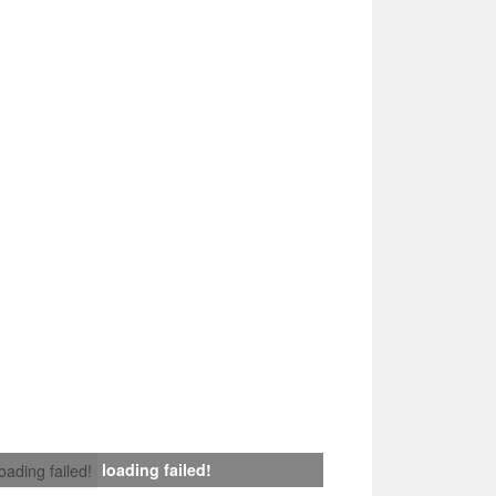
loading failed!
loading failed!