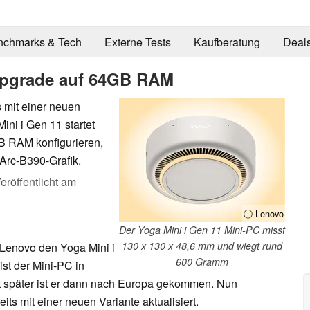
nchmarks & Tech
Externe Tests
Kaufberatung
Deal
pgrade auf 64GB RAM
 mit einer neuen
Mini i Gen 11 startet
GB RAM konfigurieren,
Arc-B390-Grafik.
eröffentlicht am
ⓘ Lenovo
Der Yoga Mini i Gen 11 Mini-PC misst
130 x 130 x 48,6 mm und wiegt rund
 Lenovo den Yoga Mini i
600 Gramm
ist der Mini-PC in
t später ist er dann nach Europa gekommen. Nun
ts mit einer neuen Variante aktualisiert.