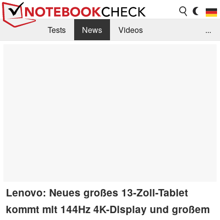
Tests
News
Videos
...
Benchmarks & Tech
Externe Tests
Kaufberatung
Deals
Suche
Jobs
Forum
Lenovo: Neues großes 13-Zoll-Tablet
kommt mit 144Hz 4K-Display und großem