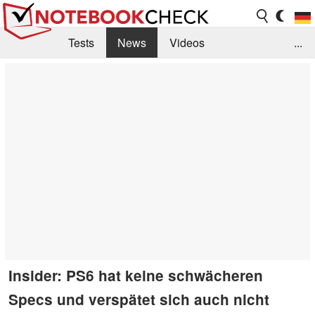
Tests
News
Videos
...
Benchmarks & Tech
Externe Tests
Kaufberatung
Deals
Suche
Jobs
Forum
Insider: PS6 hat keine schwächeren
Specs und verspätet sich auch nicht