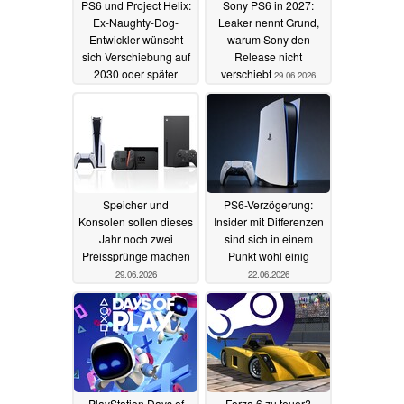
PS6 und Project Helix:
Sony PS6 in 2027:
Ex-Naughty-Dog-
Leaker nennt Grund,
Entwickler wünscht
warum Sony den
sich Verschiebung auf
Release nicht
2030 oder später
verschiebt
29.06.2026
30.06.2026
Speicher und
PS6-Verzögerung:
Konsolen sollen dieses
Insider mit Differenzen
Jahr noch zwei
sind sich in einem
Preissprünge machen
Punkt wohl einig
29.06.2026
22.06.2026
PlayStation Days of
Forza 6 zu teuer?