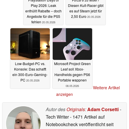
Play 2026: Leak
Diesen Kult-Racer gibt
enthüllt Rabatte – doch
es auf Steam jetzt für
Angebote für die PS5
2,50 Euro
20.05.2026
fehlen
20.05.2026
Low-Budget-PC vs.
Microsoft Project Green
Konsole: Das schafft
Leaf soll Xbox-
ein 300-Euro-Gaming-
Handhelds gegen PS6
PC
Portable wappnen
20.05.2026
08.05.2026
Weitere Artikel
anzeigen
Autor des
Originals
:
Adam Corsetti
-
Tech Writer
- 1471 Artikel auf
Notebookcheck veröffentlicht
seit