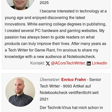
2025
I became interested in technology at a
young age and enjoyed discovering the latest
innovations. While earning college degrees in publishing,
I created several PC hardware and gaming websites. My
passion has always been to guide readers on what
products can truly improve their lives. After many years as
a Tech Writer for Game Rant, I'm anxious to share my
knowledge with a new audience at Notebookcheck.
Kontakt:
@ACorsTechWriter
,
LinkedIn
Übersetzer:
Enrico Frahn
- Senior
Tech Writer
- 9093 Artikel auf
Notebookcheck veröffentlicht
seit
2021
Der Technik-Virus hat mich schon in