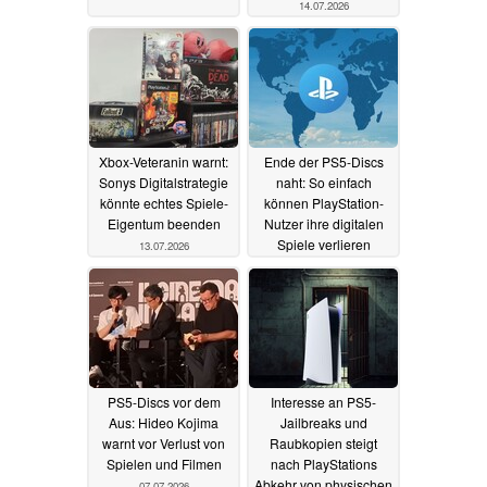
14.07.2026
Xbox-Veteranin warnt:
Ende der PS5-Discs
Sonys Digitalstrategie
naht: So einfach
könnte echtes Spiele-
können PlayStation-
Eigentum beenden
Nutzer ihre digitalen
Spiele verlieren
13.07.2026
11.07.2026
PS5-Discs vor dem
Interesse an PS5-
Aus: Hideo Kojima
Jailbreaks und
warnt vor Verlust von
Raubkopien steigt
Spielen und Filmen
nach PlayStations
Abkehr von physischen
07.07.2026