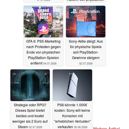
Spielen
05.07.2026
GTA 6: PS5-Marketing
Sony-Aktie steigt: Aus
nach Protesten gegen
für physische Spiele
Ende von physischen
soll PlayStation-
PlayStation-Spielen
Gewinne steigern
entfernt
04.07.2026
02.07.2026
Strategie oder RPG?
PS6 könnte 1.000€
Dieses Spiel bietet
kosten: Sony will keine
beides und kostet
Konsolen mit
weniger als 2 Euro auf
"erheblichen Verlusten"
Steam
verkaufen
02.07.2026
30.06.2026
Weitere Artikel