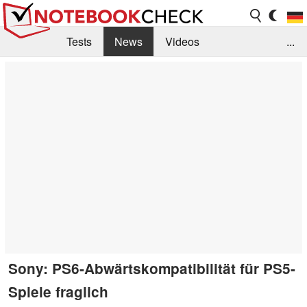
Tests
News
Videos
...
Benchmarks & Tech
Externe Tests
Kaufberatung
Deals
Suche
Jobs
Forum
Sony: PS6-Abwärtskompatibilität für PS5-
Spiele fraglich