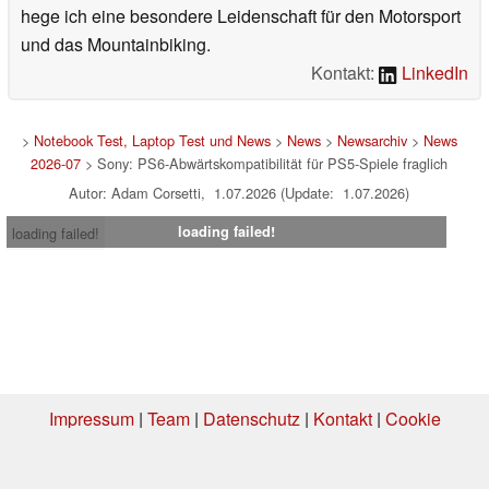
hege ich eine besondere Leidenschaft für den Motorsport
und das Mountainbiking.
Kontakt:
LinkedIn
>
Notebook Test, Laptop Test und News
>
News
>
Newsarchiv
>
News
2026-07
> Sony: PS6-Abwärtskompatibilität für PS5-Spiele fraglich
Autor: Adam Corsetti, 1.07.2026 (Update: 1.07.2026)
loading failed!
loading failed!
Impressum
|
Team
|
Datenschutz
|
Kontakt
|
Cookie
Einstellungen
| 06.08.2026 12:09
* Beim Kauf über einen Affiliate-Link kann Notebookcheck eine Vergütung