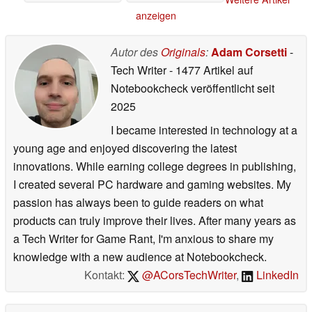
anzeigen
Autor des
Originals
:
Adam Corsetti
-
Tech Writer
- 1477 Artikel auf
Notebookcheck veröffentlicht
seit
2025
I became interested in technology at a
young age and enjoyed discovering the latest
innovations. While earning college degrees in publishing,
I created several PC hardware and gaming websites. My
passion has always been to guide readers on what
products can truly improve their lives. After many years as
a Tech Writer for Game Rant, I'm anxious to share my
knowledge with a new audience at Notebookcheck.
Kontakt:
@ACorsTechWriter
,
LinkedIn