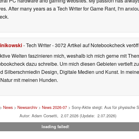
everal PC hardware and gaming websites. My passion has always
lives. After many years as a Tech Writer for Game Rant, I'm anx
eck.
inikowski
- Tech Writer
- 3072 Artikel auf Notebookcheck veröff
iktive Welten faszinieren mich, weshalb ich mich gerne mit T
ebookcheck dazu schreibe. Um mich diesen Gebieten vertieft zu
nd Silberschmiedin Design, Digitale Medien und Kunst. In mein
er Natur mit meinen Hunden.
>
News
>
Newsarchiv
>
News 2026-07
> Sony-Aktie steigt: Aus für physische S
Autor: Adam Corsetti, 2.07.2026 (Update: 2.07.2026)
loading failed!