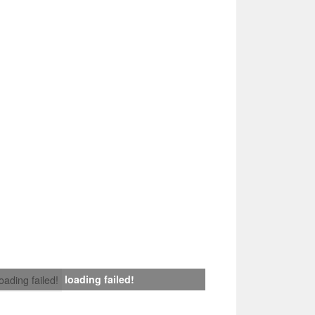
loading failed!
loading failed!