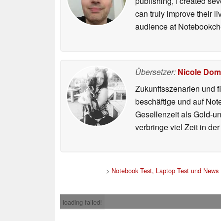
publishing, I created s
can truly improve their 
audience at Notebookch
Übersetzer:
Nicole Dom
Zukunftsszenarien und f
beschäftige und auf Not
Gesellenzeit als Gold-u
verbringe viel Zeit in d
>
Notebook Test, Laptop Test und News
loading failed!