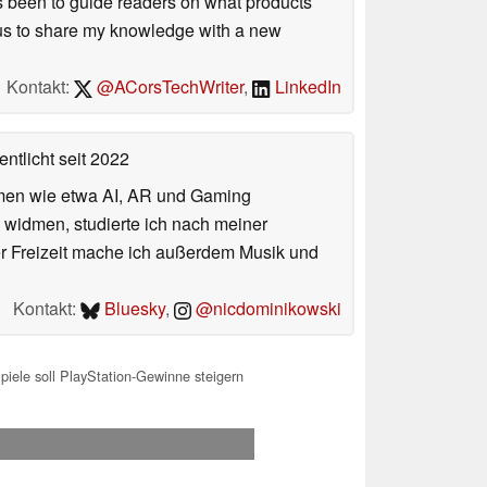
 been to guide readers on what products
ious to share my knowledge with a new
Kontakt:
@ACorsTechWriter
,
LinkedIn
entlicht
seit 2022
hemen wie etwa AI, AR und Gaming
 widmen, studierte ich nach meiner
er Freizeit mache ich außerdem Musik und
Kontakt:
Bluesky
,
@nicdominikowski
piele soll PlayStation-Gewinne steigern