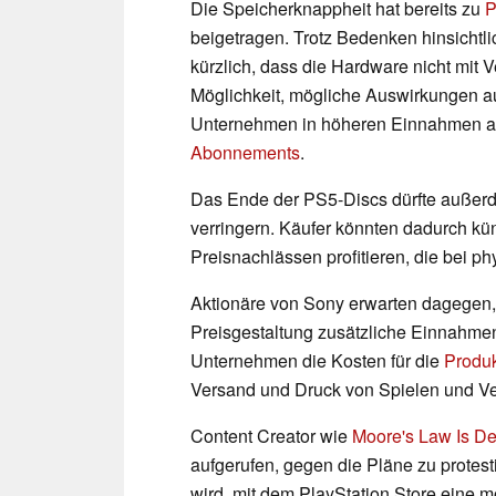
Die Speicherknappheit hat bereits zu
P
beigetragen. Trotz Bedenken hinsichtlic
kürzlich, dass die Hardware nicht mit V
Möglichkeit, mögliche Auswirkungen a
Unternehmen in höheren Einnahmen au
Abonnements
.
Das Ende der PS5-Discs dürfte außerde
verringern. Käufer könnten dadurch künf
Preisnachlässen profitieren, die bei ph
Aktionäre von Sony erwarten dagegen, 
Preisgestaltung zusätzliche Einnahmen 
Unternehmen die Kosten für die
Produk
Versand und Druck von Spielen und V
Content Creator wie
Moore's Law Is D
aufgerufen, gegen die Pläne zu prote
wird, mit dem PlayStation Store eine 