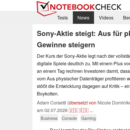
Tests
News
Videos
Be
Sony-Aktie steigt: Aus für p
Gewinne steigern
Der Kurs der Sony-Aktie legt nach der vollst
digitale Spiele deutlich zu. Mit einem Plus vo
an einem Tag rechnen Investoren damit, dass
vom Aus physischer Datenträger profitieren w
stößt die Entwicklung dagegen auf Kritik – ei
Boykotten.
Adam Corsetti (
übersetzt von
Nicole Dominik
am
02.07.2026
🇺🇸
🇪🇸
...
Business
Console
Gaming