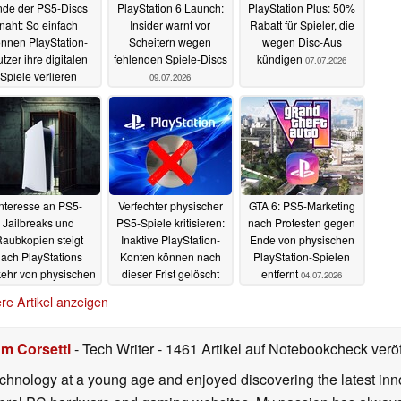
nde der PS5-Discs
PlayStation 6 Launch:
PlayStation Plus: 50%
naht: So einfach
Insider warnt vor
Rabatt für Spieler, die
nnen PlayStation-
Scheitern wegen
wegen Disc-Aus
tzer ihre digitalen
fehlenden Spiele-Discs
kündigen
07.07.2026
Spiele verlieren
09.07.2026
11.07.2026
Interesse an PS5-
Verfechter physischer
GTA 6: PS5-Marketing
Jailbreaks und
PS5-Spiele kritisieren:
nach Protesten gegen
aubkopien steigt
Inaktive PlayStation-
Ende von physischen
ach PlayStations
Konten können nach
PlayStation-Spielen
ehr von physischen
dieser Frist gelöscht
entfernt
04.07.2026
Spielen
werden
05.07.2026
05.07.2026
re Artikel anzeigen
m Corsetti
- Tech Writer
- 1461 Artikel auf Notebookcheck veröf
echnology at a young age and enjoyed discovering the latest inn