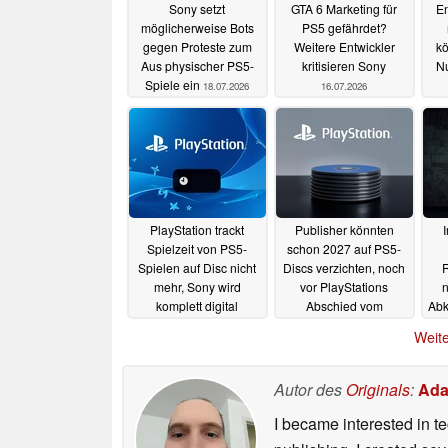
Sony setzt
GTA 6 Marketing für
E
möglicherweise Bots
PS5 gefährdet?
gegen Proteste zum
Weitere Entwickler
kö
Aus physischer PS5-
kritisieren Sony
Nu
Spiele ein
18.07.2026
16.07.2026
PlayStation trackt
Publisher könnten
Spielzeit von PS5-
schon 2027 auf PS5-
Spielen auf Disc nicht
Discs verzichten, noch
R
mehr, Sony wird
vor PlayStations
n
komplett digital
Abschied vom
Abk
physischen Spielen
07.07.2026
Weite
06.07.2026
Autor des
Originals
:
Ada
I became interested in t