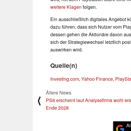
weitere Klagen
folgen.
Ein ausschließlich digitales Angebot kö
dazu führen, dass sich Nutzer vom P
dessen gehen die Aktionäre davon aus
sich der Strategiewechsel letztlich p
auswirken wird.
Quelle(n)
Investing.com
,
Yahoo Finance
,
PlaySta
Ältere News
⟨
PS6 erscheint laut Analysefirma wohl ers
Ende 2028
Al