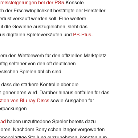
reissteigerungen bei der PS5
-Konsole
h der Erschwinglichkeit bestätigte der Hersteller
erlust verkauft werden soll. Eine weitere
uf die Gewinne auszugleichen, sieht das
s digitalen Spieleverkäufen und
PS-Plus-
m den Wettbewerb für den offiziellen Marktplatz
tig seltener von den oft deutlichen
ysischen Spielen üblich sind.
dass die stärkere Kontrolle über die
generieren wird. Darüber hinaus entfallen für das
tion von Blu-ray-Discs
sowie Ausgaben für
erpackungen.
ead
haben unzufriedene Spieler bereits dazu
stieren. Nachdem Sony schon länger vorgeworfen
monopolartige Stellung einzunehmen, könnten nun