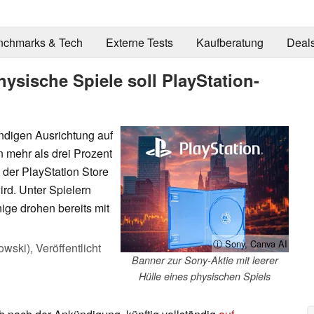
nchmarks & Tech
Externe Tests
Kaufberatung
Deal
hysische Spiele soll PlayStation-
ändigen Ausrichtung auf
n mehr als drei Prozent
 der PlayStation Store
ird. Unter Spielern
nige drohen bereits mit
ⓘ Sony, Canva AI
owski),
Veröffentlicht
Banner zur Sony-Aktie mit leerer
Hülle eines physischen Spiels