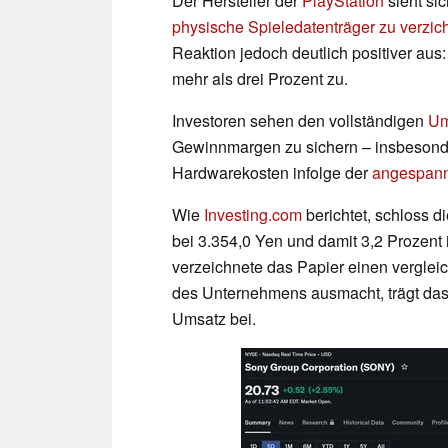
Der Hersteller der
PlayStation
sieht si
physische Spieledatenträger zu verzic
Reaktion jedoch deutlich positiver au
mehr als drei Prozent zu.
Investoren sehen den vollständigen
Um
Gewinnmargen zu sichern – insbesonde
Hardwarekosten infolge der
angespann
Wie
Investing.com
berichtet, schloss d
bei 3.354,0 Yen und damit 3,2 Prozent
verzeichnete das Papier einen verglei
des Unternehmens ausmacht, trägt das
Umsatz bei.