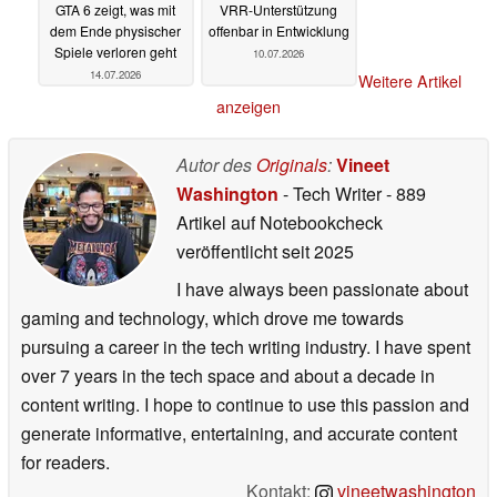
GTA 6 zeigt, was mit
VRR-Unterstützung
dem Ende physischer
offenbar in Entwicklung
Spiele verloren geht
10.07.2026
14.07.2026
Weitere Artikel
anzeigen
Autor des
Originals
:
Vineet
Washington
- Tech Writer
- 889
Artikel auf Notebookcheck
veröffentlicht
seit 2025
I have always been passionate about
gaming and technology, which drove me towards
pursuing a career in the tech writing industry. I have spent
over 7 years in the tech space and about a decade in
content writing. I hope to continue to use this passion and
generate informative, entertaining, and accurate content
for readers.
Kontakt:
vineetwashington