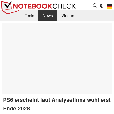
Tests
News
Videos
...
Benchmarks & Tech
Externe Tests
Kaufberatung
Deals
Suche
Jobs
Forum
PS6 erscheint laut Analysefirma wohl erst
Ende 2028