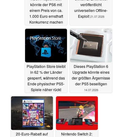
könnte der PS6 mit
veröffentlicht
einem Preis von ca.
universellen Offline-
1.000 Euro ernsthaft
Exploit
21.07.2026
Konkurrenz machen
22.07.2026
PlayStation Store bleibt
Dieses PlayStation 6
in 62 % der Länder
Upgrade könnte eines
gesperrt, während das
der größten Ärgernisse
Ende physischer PS5-
der PS5 beseitigen
Spiele näher rückt
14.07.2026
15.07.2026
20-Euro-Rabatt auf
Nintendo Switch 2: