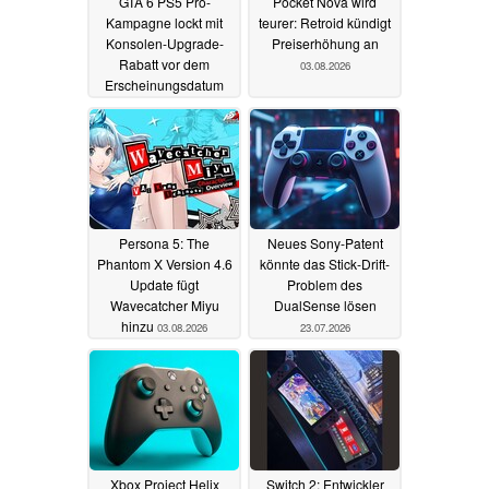
GTA 6 PS5 Pro-
Pocket Nova wird
Kampagne lockt mit
teurer: Retroid kündigt
Konsolen-Upgrade-
Preiserhöhung an
Rabatt vor dem
03.08.2026
Erscheinungsdatum
06.08.2026
Persona 5: The
Neues Sony-Patent
Phantom X Version 4.6
könnte das Stick-Drift-
Update fügt
Problem des
Wavecatcher Miyu
DualSense lösen
hinzu
03.08.2026
23.07.2026
Xbox Project Helix
Switch 2: Entwickler