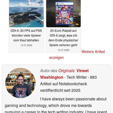
GTA 6: 30 FPS auf PS5
20-Euro-Rabatt auf
könnten viele Spieler
GTA 6 zeigt, was mit
vom Kauf abhalten
dem Ende physischer
Spiele verloren geht
15.07.2026
14.07.2026
Weitere Artikel
anzeigen
Autor des
Originals
:
Vineet
Washington
- Tech Writer
- 883
Artikel auf Notebookcheck
veröffentlicht
seit 2025
I have always been passionate about
gaming and technology, which drove me towards
pursuing a career in the tech writing industry. I have spent