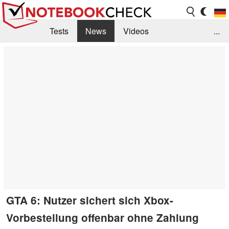
Tests
News
Videos
...
Benchmarks & Tech
Externe Tests
Kaufberatung
Deals
Suche
Jobs
Forum
GTA 6: Nutzer sichert sich Xbox-
Vorbestellung offenbar ohne Zahlung