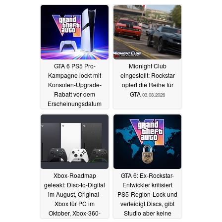
GTA 6 PS5 Pro-
Midnight Club
Kampagne lockt mit
eingestellt: Rockstar
Konsolen-Upgrade-
opfert die Reihe für
Rabatt vor dem
GTA
03.08.2026
Erscheinungsdatum
06.08.2026
Xbox-Roadmap
GTA 6: Ex-Rockstar-
geleakt: Disc-to-Digital
Entwickler kritisiert
im August, Original-
PS5-Region-Lock und
Xbox für PC im
verteidigt Discs, gibt
Oktober, Xbox-360-
Studio aber keine