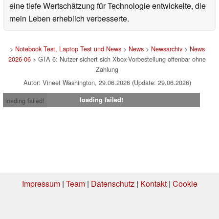
eine tiefe Wertschätzung für Technologie entwickelte, die
mein Leben erheblich verbesserte.
>
Notebook Test, Laptop Test und News
>
News
>
Newsarchiv
>
News
2026-06
> GTA 6: Nutzer sichert sich Xbox-Vorbestellung offenbar ohne
Zahlung
Autor: Vineet Washington, 29.06.2026 (Update: 29.06.2026)
loading failed!
loading failed!
Impressum
|
Team
|
Datenschutz
|
Kontakt
|
Cookie
Einstellungen
| 06.08.2026 19:30
* Beim Kauf über einen Affiliate-Link kann Notebookcheck eine Vergütung
erhalten. Vielen Dank für Ihre Unterstützung!.