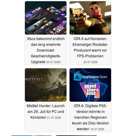
Support 2027
Schuld
03.08.2026
30.07.2026
Xbox bekommt endlich
GTA 6 auf Konsolen:
das lang ersehnte
Ehemaliger Rockstar-
Download-
Produzent warnt vor
Geschwindigkeits-
FPS-Problemen
Upgrade
23.07.2026
23.07.2026
Mistfall Hunter: Launch
GTA 6: Digitale PS5-
am 29. Juli für PC und
Version könnte in
Konsolen
manchen Regionen
21.07.2026
teurer als Disc-Version
werden
19.07.2026