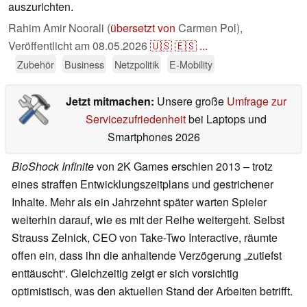
auszurichten.
Rahim Amir Noorali (
übersetzt von
Carmen Pol),
Veröffentlicht am
08.05.2026
🇺🇸
🇪🇸
...
Zubehör
Business
Netzpolitik
E-Mobility
Jetzt mitmachen:
Unsere große
Umfrage zur
Servicezufriedenheit
bei Laptops und
Smartphones 2026
BioShock Infinite
von 2K Games erschien 2013 – trotz
eines straffen Entwicklungszeitplans und gestrichener
Inhalte. Mehr als ein Jahrzehnt später warten Spieler
weiterhin darauf, wie es mit der Reihe weitergeht. Selbst
Strauss Zelnick, CEO von Take-Two Interactive, räumte
offen ein, dass ihn die anhaltende Verzögerung „zutiefst
enttäuscht“. Gleichzeitig zeigt er sich vorsichtig
optimistisch, was den aktuellen Stand der Arbeiten betrifft.