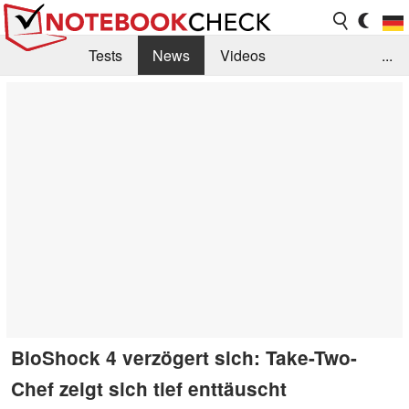
Tests
News
Videos
...
Benchmarks & Tech
Externe Tests
Kaufberatung
Deals
Suche
Jobs
Forum
BioShock 4 verzögert sich: Take-Two-
Chef zeigt sich tief enttäuscht