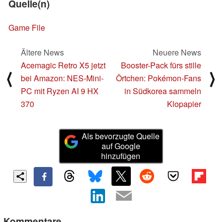
Quelle(n)
Game File
Ältere News
Neuere News
Acemagic Retro X5 jetzt
Booster-Pack fürs stille
⟨
⟩
bei Amazon: NES-Mini-
Örtchen: Pokémon-Fans
PC mit Ryzen AI 9 HX
in Südkorea sammeln
370
Klopapier
Als bevorzugte Quelle
auf Google
hinzufügen
Kommentare