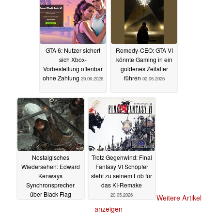
GTA 6: Nutzer sichert
Remedy-CEO: GTA VI
sich Xbox-
könnte Gaming in ein
Vorbestellung offenbar
goldenes Zeitalter
ohne Zahlung
führen
29.06.2026
02.06.2026
Nostalgisches
Trotz Gegenwind: Final
Wiedersehen: Edward
Fantasy VI Schöpfer
Kenways
steht zu seinem Lob für
Synchronsprecher
das KI-Remake
über Black Flag
20.05.2026
Weitere Artikel
Resynced
21.05.2026
anzeigen