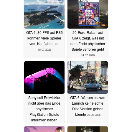
GTA 6: 30 FPS auf PS5
20-Euro-Rabatt auf
könnten viele Spieler
GTA 6 zeigt, was mit
vom Kauf abhalten
dem Ende physischer
Spiele verloren geht
15.07.2026
14.07.2026
Sony soll Entwickler
GTA 6: Warum es zum
nicht über das Ende
Launch keine echte
physischer
Disc-Version geben
PlayStation-Spiele
könnte
30.06.2026
informiert haben
03.07.2026