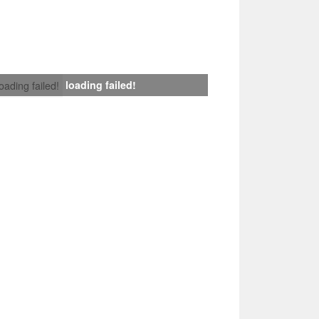
loading failed!
loading failed!