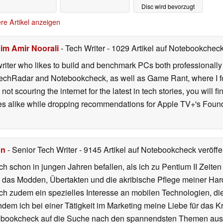
Disc wird bevorzugt
30.06.2026
re Artikel anzeigen
im Amir Noorali
- Tech Writer
- 1029 Artikel auf Notebookcheck 
iter who likes to build and benchmark PCs both professionally a
 TechRadar and Notebookcheck, as well as Game Rant, where I 
ot scouring the internet for the latest in tech stories, you will 
ies alike while dropping recommendations for Apple TV+'s Found
hn
- Senior Tech Writer
- 9145 Artikel auf Notebookcheck veröffen
ch schon in jungen Jahren befallen, als ich zu Pentium II Zeite
h das Modden, Übertakten und die akribische Pflege meiner Ha
ich zudem ein spezielles Interesse an mobilen Technologien, di
hdem ich bei einer Tätigkeit im Marketing meine Liebe für das 
ebookcheck auf die Suche nach den spannendsten Themen aus d