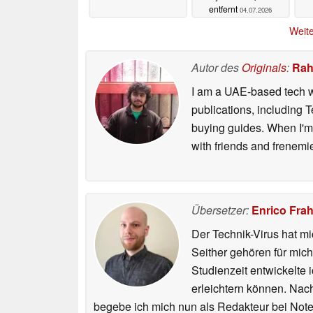
entfernt
04.07.2026
Weite
Autor des
Originals
:
Rah
I am a UAE-based tech wr
publications, including
buying guides. When I'm n
with friends and frenem
Übersetzer:
Enrico Fra
Der Technik-Virus hat mi
Seither gehören für mic
Studienzeit entwickelte 
erleichtern können. Nac
begebe ich mich nun als Redakteur bei Not