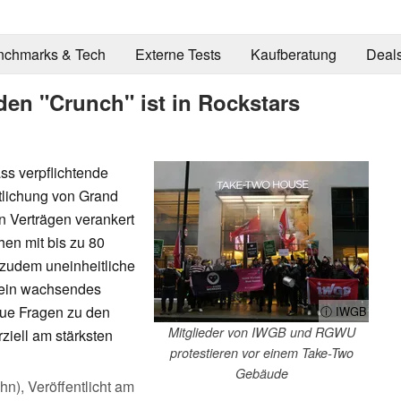
nchmarks & Tech
Externe Tests
Kaufberatung
Deal
den "Crunch" ist in Rockstars
ss verpflichtende
ntlichung von Grand
en Verträgen verankert
hen mit bis zu 80
 zudem uneinheitliche
d ein wachsendes
eue Fragen zu den
ⓘ IWGB
Mitglieder von IWGB und RGWU
iell am stärksten
protestieren vor einem Take-Two
Gebäude
ahn),
Veröffentlicht am