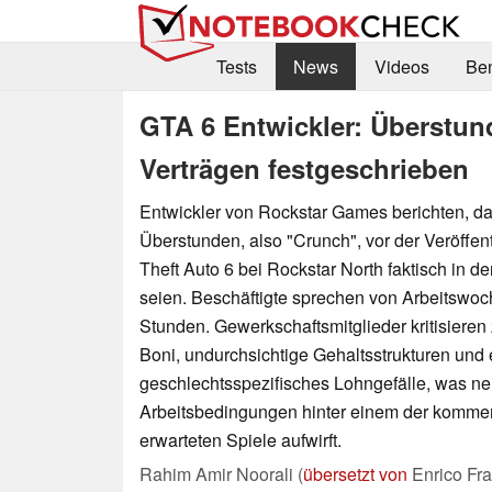
Tests
News
Videos
Be
GTA 6 Entwickler: Überstun
Verträgen festgeschrieben
Entwickler von Rockstar Games berichten, da
Überstunden, also "Crunch", vor der Veröffe
Theft Auto 6 bei Rockstar North faktisch in d
seien. Beschäftigte sprechen von Arbeitswoc
Stunden. Gewerkschaftsmitglieder kritisieren
Boni, undurchsichtige Gehaltsstrukturen un
geschlechtsspezifisches Lohngefälle, was n
Arbeitsbedingungen hinter einem der kommerz
erwarteten Spiele aufwirft.
Rahim Amir Noorali (
übersetzt von
Enrico Fr