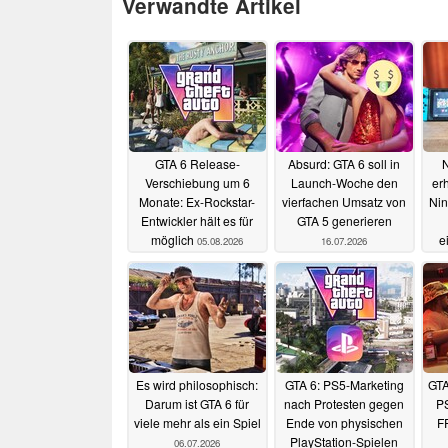
Verwandte Artikel
GTA 6 Release-
Absurd: GTA 6 soll in
N
Verschiebung um 6
Launch-Woche den
er
Monate: Ex-Rockstar-
vierfachen Umsatz von
Nin
Entwickler hält es für
GTA 5 generieren
möglich
e
05.08.2026
16.07.2026
Es wird philosophisch:
GTA 6: PS5-Marketing
GTA
Darum ist GTA 6 für
nach Protesten gegen
PS
viele mehr als ein Spiel
Ende von physischen
F
PlayStation-Spielen
06.07.2026