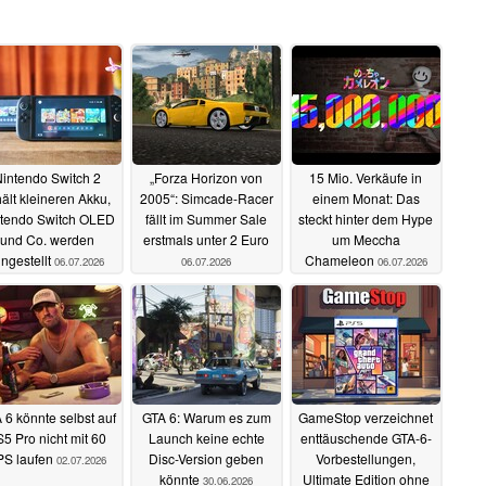
intendo Switch 2
„Forza Horizon von
15 Mio. Verkäufe in
hält kleineren Akku,
2005“: Simcade-Racer
einem Monat: Das
tendo Switch OLED
fällt im Summer Sale
steckt hinter dem Hype
und Co. werden
erstmals unter 2 Euro
um Meccha
ingestellt
Chameleon
06.07.2026
06.07.2026
06.07.2026
 6 könnte selbst auf
GTA 6: Warum es zum
GameStop verzeichnet
5 Pro nicht mit 60
Launch keine echte
enttäuschende GTA-6-
PS laufen
Disc-Version geben
Vorbestellungen,
02.07.2026
könnte
Ultimate Edition ohne
30.06.2026