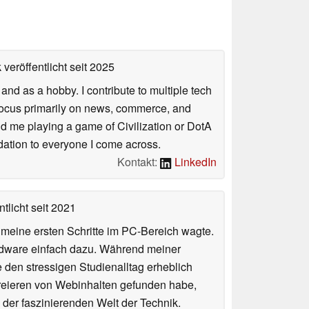
veröffentlicht
seit 2025
nd as a hobby. I contribute to multiple tech
focus primarily on news, commerce, and
find me playing a game of Civilization or DotA
ation to everyone I come across.
Kontakt:
LinkedIn
tlicht
seit 2021
n meine ersten Schritte im PC-Bereich wagte.
rdware einfach dazu. Während meiner
e den stressigen Studienalltag erheblich
Kreieren von Webinhalten gefunden habe,
er faszinierenden Welt der Technik.