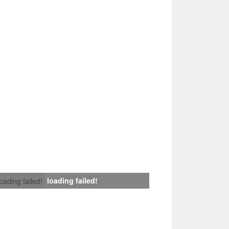
loading failed!
loading failed!