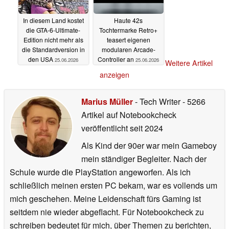
In diesem Land kostet
Haute 42s
die GTA-6-Ultimate-
Tochtermarke Retro+
Edition nicht mehr als
teasert eigenen
die Standardversion in
modularen Arcade-
den USA
Controller an
25.06.2026
25.06.2026
Weitere Artikel
anzeigen
Marius Müller
- Tech Writer
- 5266
Artikel auf Notebookcheck
veröffentlicht
seit 2024
Als Kind der 90er war mein Gameboy
mein ständiger Begleiter. Nach der
Schule wurde die PlayStation angeworfen. Als ich
schließlich meinen ersten PC bekam, war es vollends um
mich geschehen. Meine Leidenschaft fürs Gaming ist
seitdem nie wieder abgeflacht. Für Notebookcheck zu
schreiben bedeutet für mich, über Themen zu berichten,