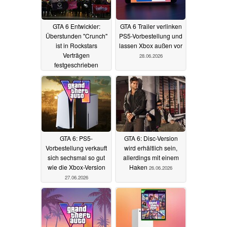
GTA 6 Entwickler:
GTA 6 Trailer verlinken
Überstunden "Crunch"
PS5-Vorbestellung und
ist in Rockstars
lassen Xbox außen vor
Verträgen
28.06.2026
festgeschrieben
06.07.2026
GTA 6: PS5-
GTA 6: Disc-Version
Vorbestellung verkauft
wird erhältlich sein,
sich sechsmal so gut
allerdings mit einem
wie die Xbox-Version
Haken
26.06.2026
27.06.2026