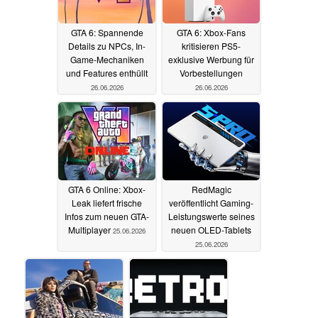
GTA 6: Spannende
GTA 6: Xbox-Fans
Details zu NPCs, In-
kritisieren PS5-
Game-Mechaniken
exklusive Werbung für
und Features enthüllt
Vorbestellungen
26.06.2026
26.06.2026
GTA 6 Online: Xbox-
RedMagic
Leak liefert frische
veröffentlicht Gaming-
Infos zum neuen GTA-
Leistungswerte seines
Multiplayer
neuen OLED-Tablets
25.06.2026
25.06.2026