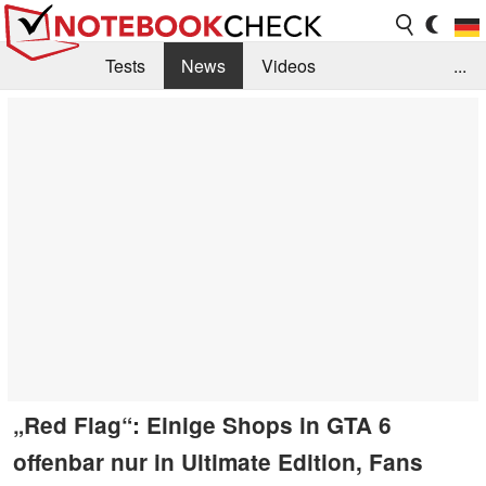
Tests
News
Videos
...
Benchmarks & Tech
Externe Tests
Kaufberatung
Deals
Suche
Jobs
Forum
„Red Flag“: Einige Shops in GTA 6
offenbar nur in Ultimate Edition, Fans