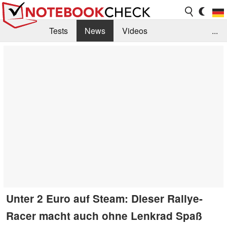
Tests
News
Videos
...
Benchmarks & Tech
Externe Tests
Kaufberatung
Deals
Suche
Jobs
Forum
Unter 2 Euro auf Steam: Dieser Rallye-
Racer macht auch ohne Lenkrad Spaß