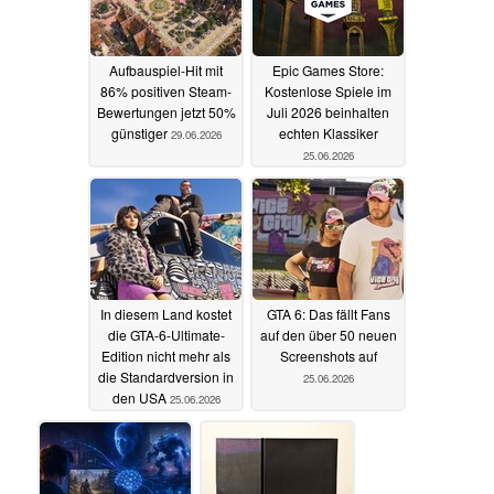
Aufbauspiel-Hit mit
Epic Games Store:
86% positiven Steam-
Kostenlose Spiele im
Bewertungen jetzt 50%
Juli 2026 beinhalten
günstiger
echten Klassiker
29.06.2026
25.06.2026
In diesem Land kostet
GTA 6: Das fällt Fans
die GTA-6-Ultimate-
auf den über 50 neuen
Edition nicht mehr als
Screenshots auf
die Standardversion in
25.06.2026
den USA
25.06.2026