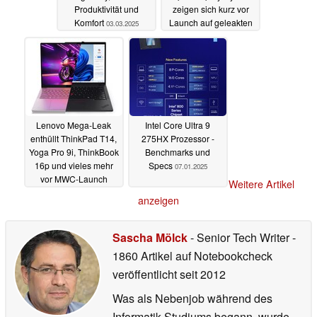
Produktivität und
zeigen sich kurz vor
Komfort
Launch auf geleakten
03.03.2025
Bildern
26.02.2025
Lenovo Mega-Leak
Intel Core Ultra 9
enthüllt ThinkPad T14,
275HX Prozessor -
Yoga Pro 9i, ThinkBook
Benchmarks und
16p und vieles mehr
Specs
07.01.2025
vor MWC-Launch
Weitere Artikel
10.02.2025
anzeigen
Sascha Mölck
- Senior Tech Writer
-
1860 Artikel auf Notebookcheck
veröffentlicht
seit 2012
Was als Nebenjob während des
Informatik-Studiums begann, wurde