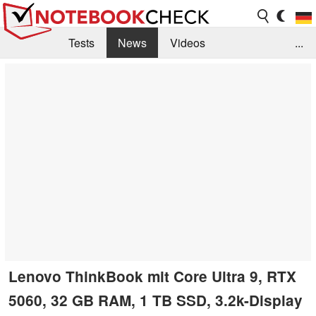
Tests
News
Videos
...
Benchmarks & Tech
Externe Tests
Kaufberatung
Deals
Suche
Jobs
Forum
Lenovo ThinkBook mit Core Ultra 9, RTX
5060, 32 GB RAM, 1 TB SSD, 3.2k-Display