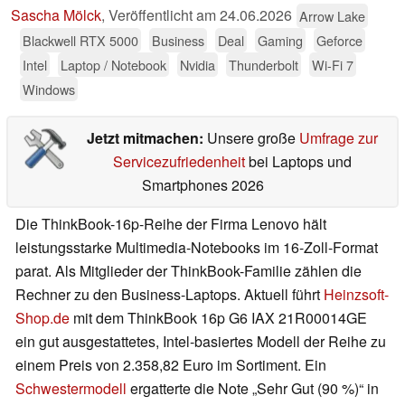
Sascha Mölck
,
Veröffentlicht am
24.06.2026
Arrow Lake
Blackwell RTX 5000
Business
Deal
Gaming
Geforce
Intel
Laptop / Notebook
Nvidia
Thunderbolt
Wi-Fi 7
Windows
Jetzt mitmachen:
Unsere große
Umfrage zur
Servicezufriedenheit
bei Laptops und
Smartphones 2026
Die ThinkBook-16p-Reihe der Firma Lenovo hält
leistungsstarke Multimedia-Notebooks im 16-Zoll-Format
parat. Als Mitglieder der ThinkBook-Familie zählen die
Rechner zu den Business-Laptops. Aktuell führt
Heinzsoft-
Shop.de
mit dem ThinkBook 16p G6 IAX 21R00014GE
ein gut ausgestattetes, Intel-basiertes Modell der Reihe zu
einem Preis von 2.358,82 Euro im Sortiment. Ein
Schwestermodell
ergatterte die Note „Sehr Gut (90 %)“ in