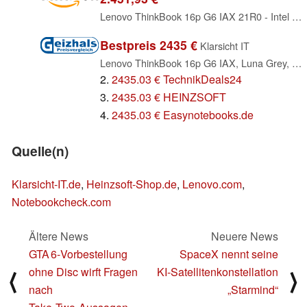
Lenovo ThinkBook 16p G6 IAX 21R0 - Intel Core Ultra 9 275HX - Win 11 Pro - GeForce RTX 5060-32 GB RAM - 1TB SSD NVMe - 40.6 cm (16") IPS 3200 x 2000 (3.2K) @ 165 Hz kbd: Deutsch - mit 1 Jahr Support
Bestpreis 2435 €
Klarsicht IT
Lenovo ThinkBook 16p G6 IAX, Luna Grey, Core Ultra 9 275HX, 32GB RAM, 1TB SSD, GeForce RTX 5060, 2000x3200, DE (21R00041GE)
2.
2435.03 € TechnikDeals24
3.
2435.03 € HEINZSOFT
4.
2435.03 € Easynotebooks.de
Quelle(n)
Klarsicht-IT.de
,
Heinzsoft-Shop.de
,
Lenovo.com
,
Notebookcheck.com
Ältere News
Neuere News
GTA 6‑Vorbestellung
SpaceX nennt seine
ohne Disc wirft Fragen
KI‑Satellitenkonstellation
⟨
⟩
nach
„Starmind“