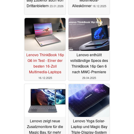
Drittanbietern
Alleskönner
23.01.2026
18.12.2025
Lenovo ThinkBook 16p
Lenovo enthüllt
G6 im Test - Einer der
vollständige Specs des
besten 16-Zoll
ThinkBook 16p Gen 6
Multimedia-Laptops
nach MWC-Premiere
16.12.2025
29.04.2025
Lenovo zeigt neue
Lenovo Yoga Solar-
Zusatzmonitore für die
Laptop und Magic Bay
Magic Bay, für mehr
Triple-Display-System