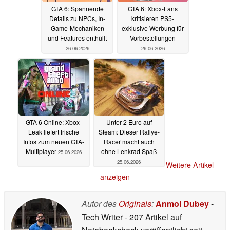
GTA 6: Spannende
GTA 6: Xbox-Fans
Details zu NPCs, In-
kritisieren PS5-
Game-Mechaniken
exklusive Werbung für
und Features enthüllt
Vorbestellungen
26.06.2026
26.06.2026
GTA 6 Online: Xbox-
Unter 2 Euro auf
Leak liefert frische
Steam: Dieser Rallye-
Infos zum neuen GTA-
Racer macht auch
Multiplayer
ohne Lenkrad Spaß
25.06.2026
25.06.2026
Weitere Artikel
anzeigen
Autor des
Originals
:
Anmol Dubey
-
Tech Writer
- 207 Artikel auf