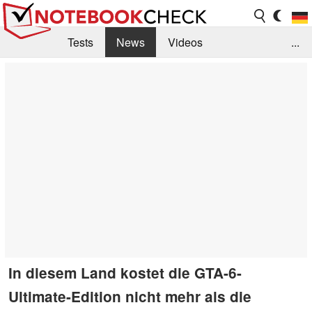
Tests
News
Videos
...
Benchmarks & Tech
Externe Tests
Kaufberatung
Deals
Suche
Jobs
Forum
In diesem Land kostet die GTA-6-
Ultimate-Edition nicht mehr als die