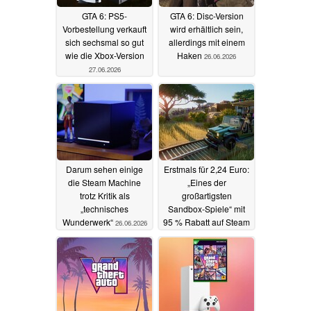
GTA 6: PS5-
GTA 6: Disc-Version
Vorbestellung verkauft
wird erhältlich sein,
sich sechsmal so gut
allerdings mit einem
wie die Xbox-Version
Haken
26.06.2026
27.06.2026
Darum sehen einige
Erstmals für 2,24 Euro:
die Steam Machine
„Eines der
trotz Kritik als
großartigsten
„technisches
Sandbox-Spiele“ mit
Wunderwerk“
95 % Rabatt auf Steam
26.06.2026
26.06.2026