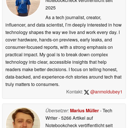
Notebookcheck veröffentlicht
seit
2025
As a tech journalist, creator,
influencer, and data scientist, I’m deeply interested in how
technology shapes the way we live and work every day. I
cover hardware, hands-on previews, early leaks, and
consumer-focused reports, with a strong emphasis on
practical impact. My goal is to break down complex
technology into clear, accessible insights that help
readers make better decisions. I focus on telling honest,
data-backed, and experience-rich stories around tech that
truly matters to consumers.
Kontakt:
@anmoldubey1
Übersetzer:
Marius Müller
- Tech
Writer
- 5266 Artikel auf
Notebookcheck veröffentlicht
seit