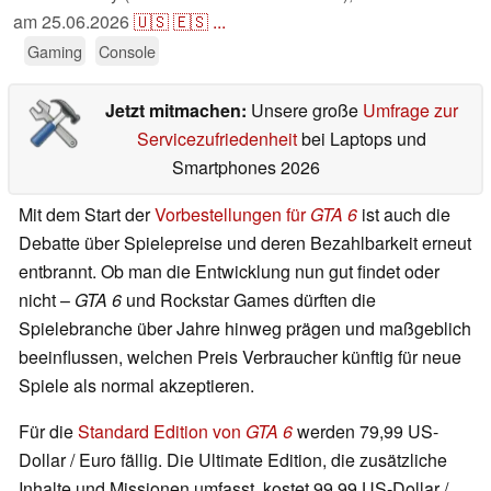
am
25.06.2026
🇺🇸
🇪🇸
...
Gaming
Console
Jetzt mitmachen:
Unsere große
Umfrage zur
Servicezufriedenheit
bei Laptops und
Smartphones 2026
Mit dem Start der
Vorbestellungen für
GTA 6
ist auch die
Debatte über Spielepreise und deren Bezahlbarkeit erneut
entbrannt. Ob man die Entwicklung nun gut findet oder
nicht –
GTA 6
und Rockstar Games dürften die
Spielebranche über Jahre hinweg prägen und maßgeblich
beeinflussen, welchen Preis Verbraucher künftig für neue
Spiele als normal akzeptieren.
Für die
Standard Edition von
GTA 6
werden 79,99 US-
Dollar / Euro fällig. Die Ultimate Edition, die zusätzliche
Inhalte und Missionen umfasst, kostet 99,99 US-Dollar /