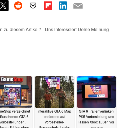
n zu diesem Artikel? - Uns interessiert Deine Meinung
eStop verzeichnet
Interaktive GTA 6 Map
GTA 6 Trailer verlinken
ttäuschende GTA-6-
basierend auf
PS5-Vorbestellung und
Vorbestellungen,
Vorbesteller-
lassen Xbox außen vor
timate Edition ohne
Screenshots, Leaks
28.06.2026