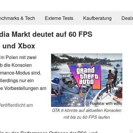
nchmarks & Tech
Externe Tests
Kaufberatung
Deal
dia Markt deutet auf 60 FPS
5 und Xbox
in Polen mit zwei
 ob die Konsolen
ormance-Modus sind.
lerdings nur ein
die Vorbestellungen am
ⓘ Rockstar with edits
eröffentlicht am
GTA 6 könnte auf aktuellen Konsolen
mit bis zu 60 FPS laufen