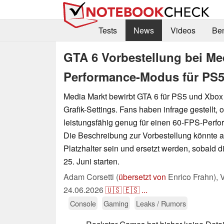
Tests
News
Videos
Be
GTA 6 Vorbestellung bei Me
Performance-Modus für PS
Media Markt bewirbt GTA 6 für PS5 und Xbox 
Grafik-Settings. Fans haben infrage gestellt,
leistungsfähig genug für einen 60-FPS-Perf
Die Beschreibung zur Vorbestellung könnte al
Platzhalter sein und ersetzt werden, sobald 
25. Juni starten.
Adam Corsetti (
übersetzt von
Enrico Frahn),
V
24.06.2026
🇺🇸
🇪🇸
...
Console
Gaming
Leaks / Rumors