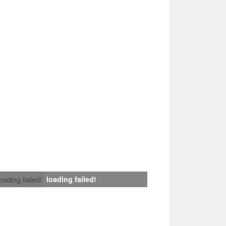
loading failed!
loading failed!