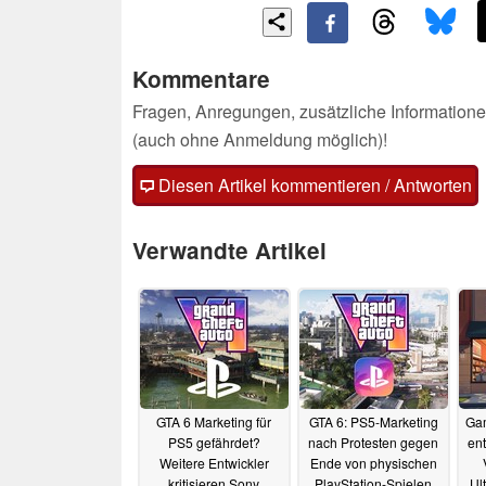
Kommentare
Fragen, Anregungen, zusätzliche Informatione
(auch ohne Anmeldung möglich)!
Diesen Artikel kommentieren / Antworten
Verwandte Artikel
GTA 6 Marketing für
GTA 6: PS5-Marketing
Gam
PS5 gefährdet?
nach Protesten gegen
en
Weitere Entwickler
Ende von physischen
kritisieren Sony
PlayStation-Spielen
Ul