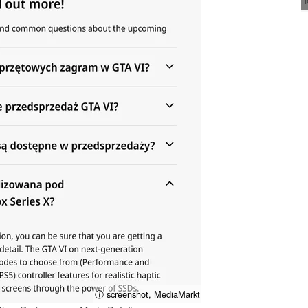
ⓘ screenshot, MediaMarkt