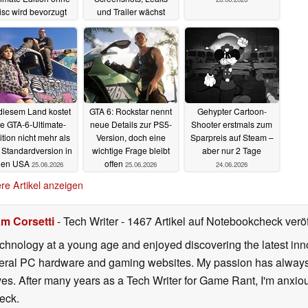
isc wird bevorzugt
und Trailer wächst
30.06.2026
29.06.2026
 diesem Land kostet
GTA 6: Rockstar nennt
Gehypter Cartoon-
ie GTA-6-Ultimate-
neue Details zur PS5-
Shooter erstmals zum
ition nicht mehr als
Version, doch eine
Sparpreis auf Steam –
 Standardversion in
wichtige Frage bleibt
aber nur 2 Tage
den USA
offen
25.06.2026
25.06.2026
24.06.2026
re Artikel anzeigen
m Corsetti
- Tech Writer
- 1467 Artikel auf Notebookcheck veröf
echnology at a young age and enjoyed discovering the latest inn
everal PC hardware and gaming websites. My passion has always
lives. After many years as a Tech Writer for Game Rant, I'm anx
eck.