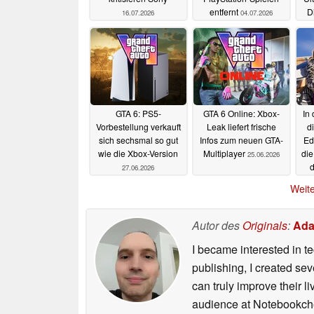
entfernt
D
16.07.2026
04.07.2026
GTA 6: PS5-
GTA 6 Online: Xbox-
In
Vorbestellung verkauft
Leak liefert frische
d
sich sechsmal so gut
Infos zum neuen GTA-
Ed
wie die Xbox-Version
Multiplayer
die
25.06.2026
27.06.2026
Weite
Autor des
Originals
:
Ada
I became interested in t
publishing, I created s
can truly improve their 
audience at Notebookch