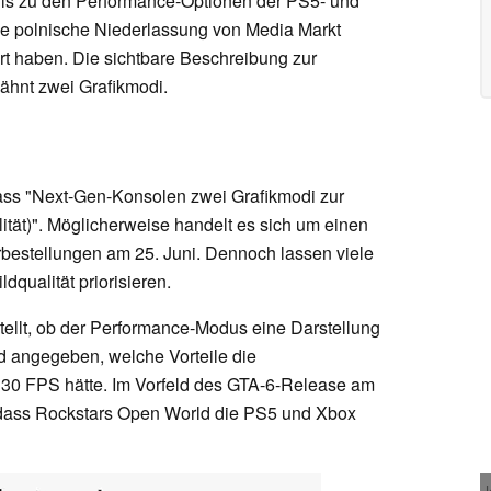
ils zu den Performance-Optionen der PS5- und
e polnische Niederlassung von Media Markt
rt haben. Die sichtbare Beschreibung zur
wähnt zwei Grafikmodi.
dass "Next-Gen-Konsolen zwei Grafikmodi zur
tät)". Möglicherweise handelt es sich um einen
rbestellungen am 25. Juni. Dennoch lassen viele
ldqualität priorisieren.
tellt, ob der Performance-Modus eine Darstellung
d angegeben, welche Vorteile die
ch 30 FPS hätte. Im Vorfeld des GTA-6-Release am
 dass Rockstars Open World die PS5 und Xbox