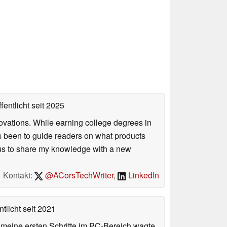
fentlicht
seit 2025
ovations. While earning college degrees in
 been to guide readers on what products
ious to share my knowledge with a new
Kontakt:
@ACorsTechWriter
,
LinkedIn
tlicht
seit 2021
n meine ersten Schritte im PC-Bereich wagte.