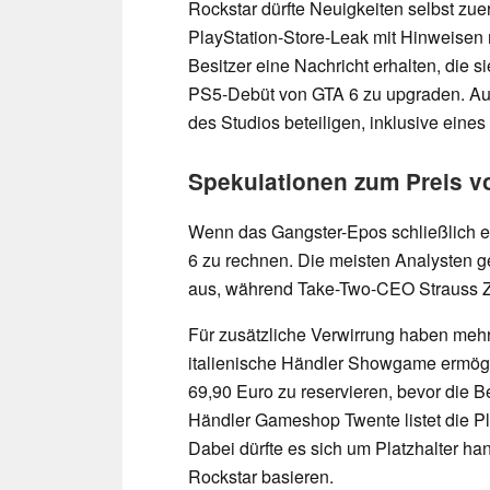
Rockstar dürfte Neuigkeiten selbst zuer
PlayStation-Store-Leak mit Hinweisen 
Besitzer eine Nachricht erhalten, die s
PS5-Debüt von GTA 6 zu upgraden. Au
des Studios beteiligen, inklusive eine
Spekulationen zum Preis v
Wenn das Gangster-Epos schließlich ers
6 zu rechnen. Die meisten Analysten 
aus, während Take-Two-CEO Strauss Zel
Für zusätzliche Verwirrung haben mehr
italienische Händler Showgame ermögli
69,90 Euro zu reservieren, bevor die 
Händler Gameshop Twente listet die Pla
Dabei dürfte es sich um Platzhalter han
Rockstar basieren.