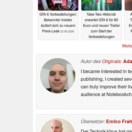
GTA 6 Vorbestellungen:
Take-Two-Aktionär
A
Bekannter Insider
erwartet GTA 6 für 80
T
äußert sich zu neuem
Euro und neuen Trailer
E
Preis-Leak
zum Start der
22.06.2026
Vorbestellungen
20.06.2026
Weite
Autor des
Originals
:
Ada
I became interested in t
publishing, I created s
can truly improve their 
audience at Notebookch
Übersetzer:
Enrico Fra
Der Technik-Virus hat mi