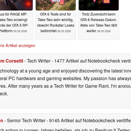
us für RAGE MP:
GTA 6 Tests sind für
Trotz Zuversicht beim
ake-Two erzwingt
Take-Two sehr wichtig,
GTA 6 Release-Datum:
nde der GTA 5 RP-
obwohl Rockstar Leaks
Aktie von Take-Two fällt
Plattform
befürchtet
weiter
29.05.2026
28.05.2026
28.05.2026
re Artikel anzeigen
m Corsetti
- Tech Writer
- 1477 Artikel auf Notebookcheck veröf
echnology at a young age and enjoyed discovering the latest inn
everal PC hardware and gaming websites. My passion has always
lives. After many years as a Tech Writer for Game Rant, I'm anx
eck.
hn
- Senior Tech Writer
- 9145 Artikel auf Notebookcheck veröffen
ch schon in jungen Jahren befallen, als ich zu Pentium II Zeite