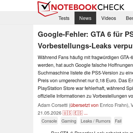
Tests
News
Videos
Be
Google-Fehler: GTA 6 für PS5
Vorbestellungs-Leaks verpu
Während Fans häufig mit fragwürdigen GTA-6-
werden, hat auch Google falsche Hoffnungen
Suchmaschine listete die PS5-Version zu ei
Preis von umgerechnet nur 0,18 Euro. Das E
PlayStation Store war fehlerhaft, während Spi
offizielle Informationen zu Vorbestellungen v
Adam Corsetti (
übersetzt von
Enrico Frahn),
V
21.05.2026
🇺🇸
🇪🇸
...
Console
Gaming
Leaks / Rumors
Fail