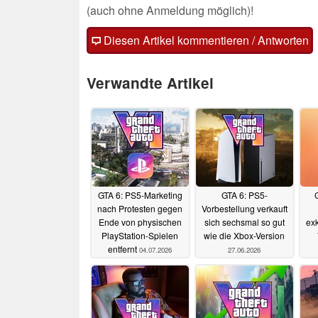
(auch ohne Anmeldung möglich)!
Diesen Artikel kommentieren / Antworten
Verwandte Artikel
GTA 6: PS5-Marketing
GTA 6: PS5-
nach Protesten gegen
Vorbestellung verkauft
Ende von physischen
sich sechsmal so gut
exk
PlayStation-Spielen
wie die Xbox-Version
entfernt
04.07.2026
27.06.2026