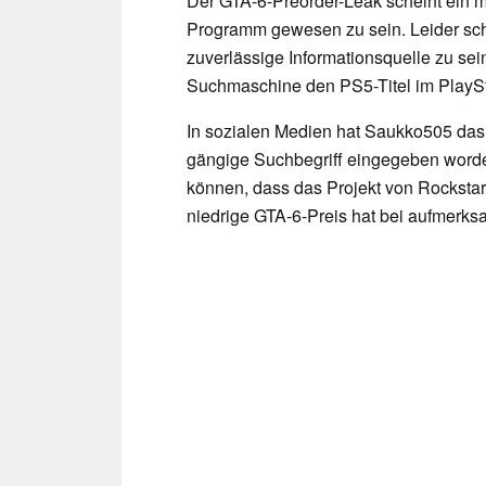
Der GTA-6-Preorder-Leak scheint ein ma
Programm gewesen zu sein. Leider sch
zuverlässige Informationsquelle zu sein
Suchmaschine den PS5-Titel im PlayStat
In sozialen Medien hat Saukko505 das
gängige Suchbegriff eingegeben worde
können, dass das Projekt von Rockstar
niedrige GTA-6-Preis hat bei aufmerksa