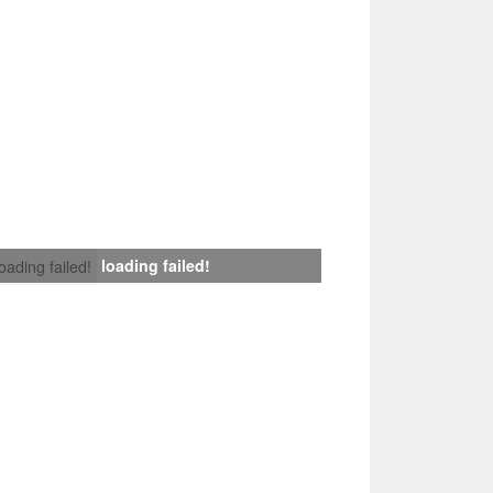
loading failed!
loading failed!