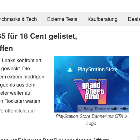
nchmarks & Tech
Externe Tests
Kaufberatung
Deal
 für 18 Cent gelistet,
ffen
Leaks konfrontiert
 geweckt. Die
nem extrem niedrigen
rgebnis aus dem
eler weiter auf
on Rockstar warten.
ⓘ Sony, Rockstar with edits
eröffentlicht am
PlayStation Store Banner mit GTA 6
Logo