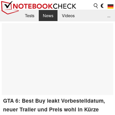
Tests
News
Videos
...
Benchmarks & Tech
Externe Tests
Kaufberatung
Deals
Suche
Jobs
Forum
GTA 6: Best Buy leakt Vorbestelldatum,
neuer Trailer und Preis wohl in Kürze