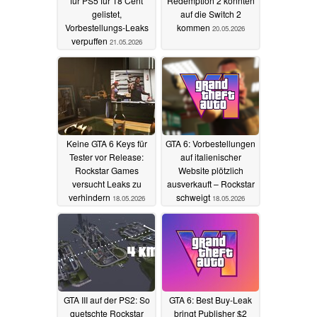
für PS5 für 18 Cent
Redemption 2 könnten
gelistet,
auf die Switch 2
Vorbestellungs-Leaks
kommen
20.05.2026
verpuffen
21.05.2026
Keine GTA 6 Keys für
GTA 6: Vorbestellungen
Tester vor Release:
auf italienischer
Rockstar Games
Website plötzlich
versucht Leaks zu
ausverkauft – Rockstar
verhindern
schweigt
18.05.2026
18.05.2026
GTA III auf der PS2: So
GTA 6: Best Buy-Leak
quetschte Rockstar
bringt Publisher $2