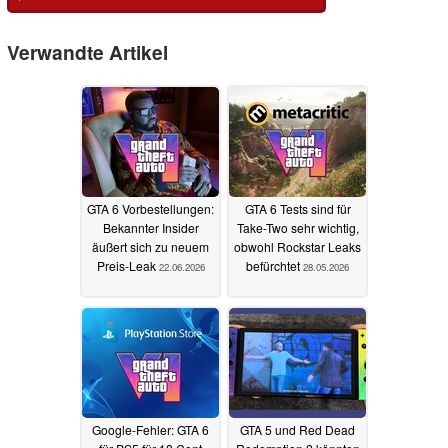
Verwandte Artikel
GTA 6 Vorbestellungen:
GTA 6 Tests sind für
Bekannter Insider
Take-Two sehr wichtig,
äußert sich zu neuem
obwohl Rockstar Leaks
Preis-Leak
befürchtet
22.06.2026
28.05.2026
Google-Fehler: GTA 6
GTA 5 und Red Dead