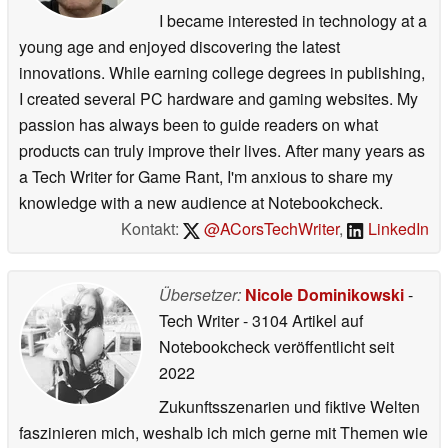
I became interested in technology at a
young age and enjoyed discovering the latest
innovations. While earning college degrees in publishing,
I created several PC hardware and gaming websites. My
passion has always been to guide readers on what
products can truly improve their lives. After many years as
a Tech Writer for Game Rant, I'm anxious to share my
knowledge with a new audience at Notebookcheck.
Kontakt:
@ACorsTechWriter
,
LinkedIn
Übersetzer:
Nicole Dominikowski
-
Tech Writer
- 3104 Artikel auf
Notebookcheck veröffentlicht
seit
2022
Zukunftsszenarien und fiktive Welten
faszinieren mich, weshalb ich mich gerne mit Themen wie