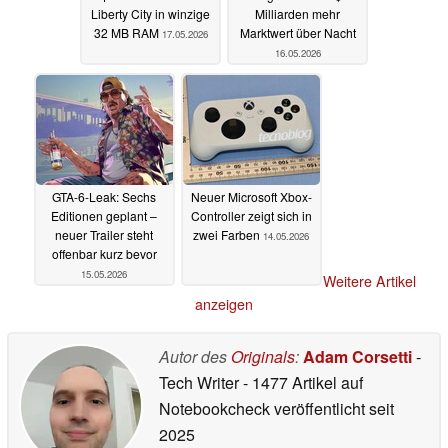
Liberty City in winzige
Milliarden mehr
32 MB RAM
Marktwert über Nacht
17.05.2026
16.05.2026
GTA-6-Leak: Sechs
Neuer Microsoft Xbox-
Editionen geplant –
Controller zeigt sich in
neuer Trailer steht
zwei Farben
14.05.2026
offenbar kurz bevor
15.05.2026
Weitere Artikel
anzeigen
Autor des
Originals
:
Adam Corsetti
-
Tech Writer
- 1477 Artikel auf
Notebookcheck veröffentlicht
seit
2025