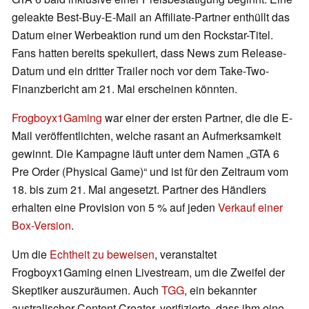
geleakte Best-Buy-E-Mail an Affiliate-Partner enthüllt das
Datum einer Werbeaktion rund um den Rockstar-Titel.
Fans hatten bereits spekuliert, dass News zum Release-
Datum und ein dritter Trailer noch vor dem Take-Two-
Finanzbericht am 21. Mai erscheinen könnten.
Frogboyx1Gaming
war einer der ersten Partner, die die E-
Mail veröffentlichten, welche rasant an Aufmerksamkeit
gewinnt. Die Kampagne läuft unter dem Namen „GTA 6
Pre Order (Physical Game)“ und ist für den Zeitraum vom
18. bis zum 21. Mai angesetzt. Partner des Händlers
erhalten eine Provision von 5 % auf jeden
Verkauf einer
Box-Version
.
Um die
Echtheit zu beweisen
, veranstaltet
Frogboyx1Gaming einen Livestream, um die Zweifel der
Skeptiker auszuräumen. Auch
TGG
, ein bekannter
australischer Content Creator, verifizierte, dass ihm eine